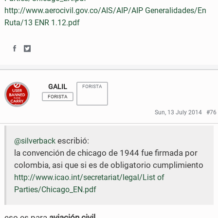
k
F
T
http://www.aerocivil.gov.co/AIS/AIP/AIP Generalidades/En
a
w
Ruta/13 ENR 1.12.pdf
c
i
S
S
e
t
h
h
b
t
GALIL
FORISTA
a
a
o
e
FORISTA
r
r
o
r
Sun, 13 July 2014
#76
e
e
k
escribió:
@silverback
o
o
la convención de chicago de 1944 fue firmada por
n
n
colombia, asi que si es de obligatorio cumplimiento
F
T
http://www.icao.int/secretariat/legal/List of
Parties/Chicago_EN.pdf
a
w
c
i
eso es para
aviación civil