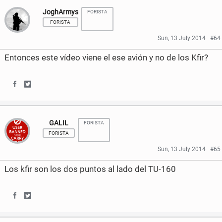
JoghArmys
FORISTA
a
a
FORISTA
r
r
Sun, 13 July 2014
#64
e
e
Entonces este vídeo viene el ese avión y no de los Kfir?
o
o
n
n
S
S
F
T
h
h
a
w
GALIL
FORISTA
a
a
FORISTA
c
i
r
r
Sun, 13 July 2014
#65
e
t
e
e
Los kfir son los dos puntos al lado del TU-160
b
t
o
o
o
e
n
n
S
S
o
r
F
T
h
h