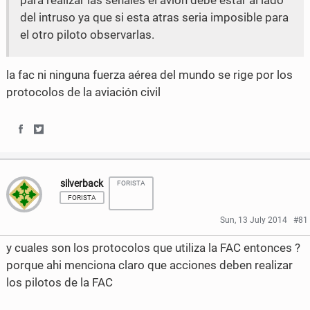
para realizar las señales el avion debe estar al lado
c
i
del intruso ya que si esta atras seria imposible para
el otro piloto observarlas.
e
t
b
t
la fac ni ninguna fuerza aérea del mundo se rige por los
o
e
protocolos de la aviación civil
o
r
k
S
S
h
h
silverback
FORISTA
a
a
FORISTA
r
r
Sun, 13 July 2014
#81
e
e
y cuales son los protocolos que utiliza la FAC entonces ?
o
o
porque ahi menciona claro que acciones deben realizar
los pilotos de la FAC
n
n
F
T