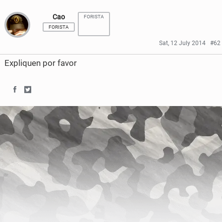
Cao
FORISTA
FORISTA
Sat, 12 July 2014
#62
Expliquen por favor
S
S
h
h
a
a
r
r
e
e
o
o
n
n
F
T