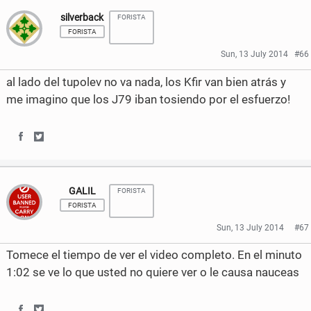
k
a
w
silverback
FORISTA
a
a
FORISTA
c
i
r
r
Sun, 13 July 2014
#66
e
t
e
e
al lado del tupolev no va nada, los Kfir van bien atrás y
b
t
o
o
me imagino que los J79 iban tosiendo por el esfuerzo!
o
e
n
n
o
r
F
T
S
S
k
a
w
h
h
GALIL
c
i
FORISTA
a
a
FORISTA
e
t
r
r
Sun, 13 July 2014
#67
b
t
e
e
Tomece el tiempo de ver el video completo. En el minuto
o
e
o
o
1:02 se ve lo que usted no quiere ver o le causa nauceas
o
r
n
n