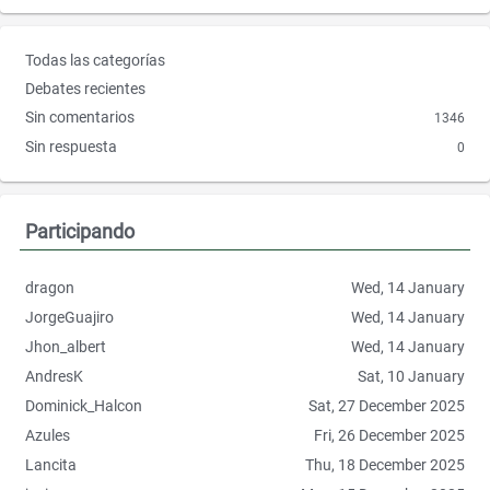
o
e
o
r
E
Todas las categorías
k
n
Debates recientes
l
Sin comentarios
1346
a
Sin respuesta
0
c
e
s
r
Participando
á
p
dragon
Wed, 14 January
i
JorgeGuajiro
Wed, 14 January
d
o
Jhon_albert
Wed, 14 January
s
AndresK
Sat, 10 January
Dominick_Halcon
Sat, 27 December 2025
Azules
Fri, 26 December 2025
Lancita
Thu, 18 December 2025