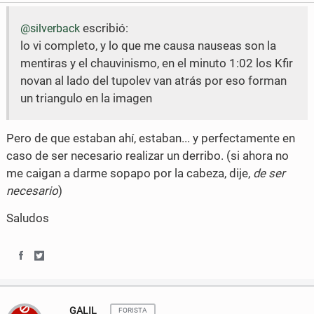
e
e
o
r
escribió:
@silverback
o
o
k
lo vi completo, y lo que me causa nauseas son la
n
n
mentiras y el chauvinismo, en el minuto 1:02 los Kfir
F
T
novan al lado del tupolev van atrás por eso forman
un triangulo en la imagen
a
w
c
i
Pero de que estaban ahí, estaban... y perfectamente en
e
t
caso de ser necesario realizar un derribo. (si ahora no
me caigan a darme sopapo por la cabeza, dije,
de ser
b
t
necesario
)
o
e
Saludos
o
r
k
S
S
h
h
GALIL
FORISTA