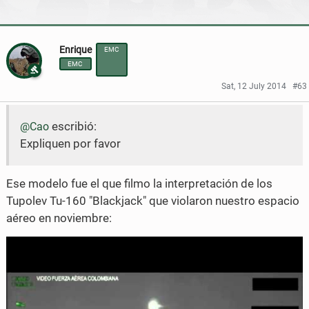
a
w
c
i
Enrique
EMC
EMC
e
t
Sat, 12 July 2014
#63
b
t
o
e
escribió:
@Cao
o
r
Expliquen por favor
k
Ese modelo fue el que filmo la interpretación de los
Tupolev Tu-160 "Blackjack" que violaron nuestro espacio
aéreo en noviembre: