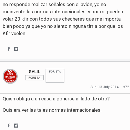
no responde realizar señales con el avión, yo no
meinvento las normas internacionales. y por mi pueden
volar 20 kfir con todos sus checheres que me importa
bien poco ya que yo no siento ninguna tirria por que los
Kfir vuelen
S
S
h
h
GALIL
FORISTA
a
a
FORISTA
r
r
Sun, 13 July 2014
#72
e
e
Quien obliga a un casa a ponerse al lado de otro?
o
o
Quisiera ver las tales normas internacionales.
n
n
F
T
S
S