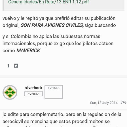
Generalidades/En Ruta/13 ENR 1.12.pdf
e
t
vuelvo y le repito ya que prefirió editar su publicación
b
t
original,
SON PARA AVIONES CIVILES,
siga buscando
o
e
y si Colombia no aplica las supuestas normas
o
r
internacionales, porque exige que los pilotos actúen
k
como
MAVERICK
S
S
h
h
silverback
FORISTA
a
a
FORISTA
r
r
Sun, 13 July 2014
#79
e
e
lo edite para complemetarlo. pero en la regulacion de la
o
o
aerocicvil se mencina que estos procedimeitos se