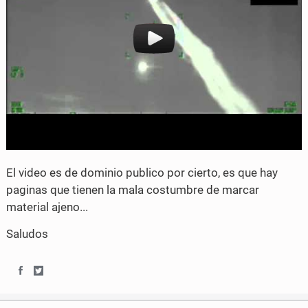
El video es de dominio publico por cierto, es que hay
paginas que tienen la mala costumbre de marcar
material ajeno...
Saludos
S
S
h
h