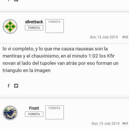
k
F
T
S
S
a
w
h
h
silverback
c
i
FORISTA
a
a
FORISTA
e
t
r
r
Sun, 13 July 2014
#68
b
t
e
e
lo vi completo, y lo que me causa nauseas son la
o
e
o
o
mentiras y el chauvinismo, en el minuto 1:02 los Kfir
novan al lado del tupolev van atrás por eso forman un
o
r
n
n
triangulo en la imagen
k
F
T
a
w
S
S
c
i
h
h
e
t
Front
FORISTA
a
a
b
t
FORISTA
r
r
Sun, 13 July 2014
#69
o
e