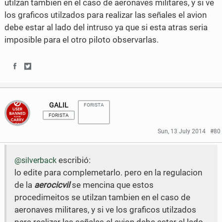
utilzan tambien en el caso de aeronaves militares, y si ve
n
n
los graficos utilzados para realizar las señales el avion
F
T
debe estar al lado del intruso ya que si esta atras seria
imposible para el otro piloto observarlas.
a
w
c
i
S
S
e
t
h
h
b
t
GALIL
FORISTA
a
a
o
e
FORISTA
r
r
o
r
Sun, 13 July 2014
#80
e
e
k
escribió:
@silverback
o
o
lo edite para complemetarlo. pero en la regulacion
n
n
de la
aerocicvil
se mencina que estos
F
T
procedimeitos se utilzan tambien en el caso de
aeronaves militares, y si ve los graficos utilzados
a
w