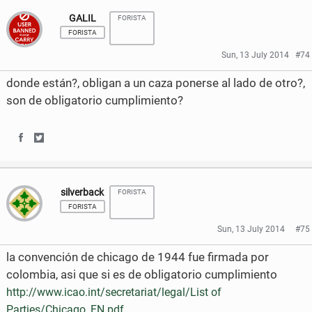
o
r
GALIL
FORISTA
a
a
k
FORISTA
r
r
Sun, 13 July 2014
#74
e
e
donde están?, obligan a un caza ponerse al lado de otro?,
o
o
son de obligatorio cumplimiento?
n
n
F
T
S
S
a
w
h
h
silverback
c
i
FORISTA
a
a
FORISTA
e
t
r
r
Sun, 13 July 2014
#75
b
t
e
e
la convención de chicago de 1944 fue firmada por
o
e
o
o
colombia, asi que si es de obligatorio cumplimiento
http://www.icao.int/secretariat/legal/List of
o
r
n
n
Parties/Chicago_EN.pdf