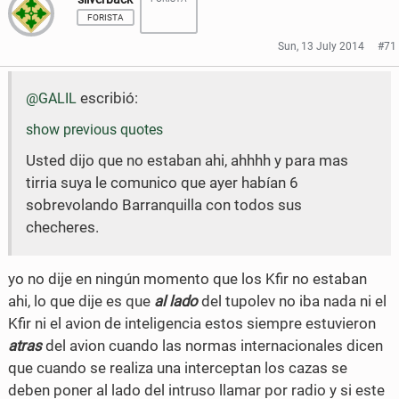
a
a
FORISTA
r
r
Sun, 13 July 2014
#71
e
e
escribió:
@GALIL
o
o
show previous quotes
n
n
Usted dijo que no estaban ahi, ahhhh y para mas
F
T
tirria suya le comunico que ayer habían 6
a
w
sobrevolando Barranquilla con todos sus
c
i
checheres.
e
t
yo no dije en ningún momento que los Kfir no estaban
b
t
ahi, lo que dije es que
al lado
del tupolev no iba nada ni el
o
e
Kfir ni el avion de inteligencia estos siempre estuvieron
atras
del avion cuando las normas internacionales dicen
o
r
que cuando se realiza una interceptan los cazas se
k
deben poner al lado del intruso llamar por radio y si este