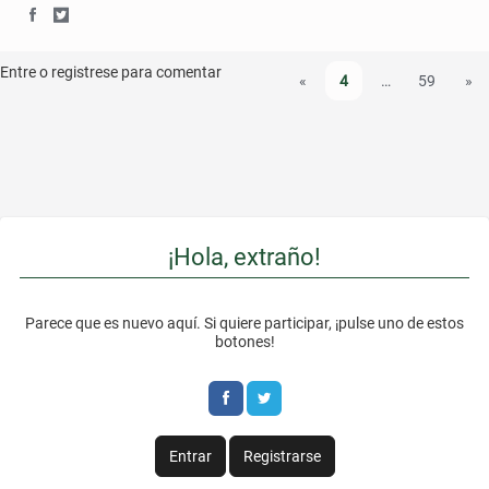
S
S
a
w
h
h
Entre o registrese para comentar
c
i
«
4
…
59
»
a
a
e
t
r
r
b
t
e
e
o
e
o
o
o
r
¡Hola, extraño!
n
n
k
F
T
Parece que es nuevo aquí. Si quiere participar, ¡pulse uno de estos
a
w
botones!
c
i
e
t
b
t
Entrar
Registrarse