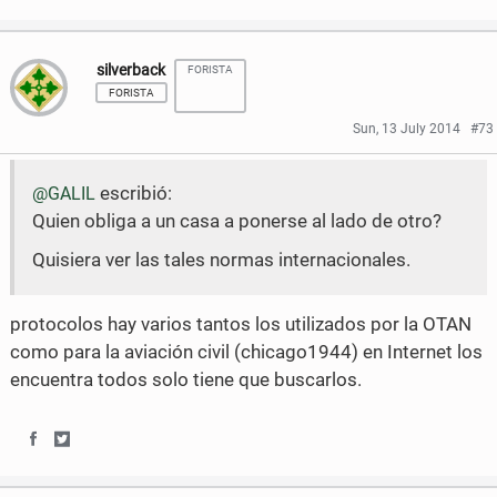
a
w
h
h
c
i
silverback
FORISTA
a
a
e
t
FORISTA
r
r
Sun, 13 July 2014
#73
b
t
e
e
o
e
escribió:
@GALIL
o
o
o
r
Quien obliga a un casa a ponerse al lado de otro?
n
n
k
Quisiera ver las tales normas internacionales.
F
T
a
w
protocolos hay varios tantos los utilizados por la OTAN
c
i
como para la aviación civil (chicago1944) en Internet los
encuentra todos solo tiene que buscarlos.
e
t
b
t
S
S
o
e
h
h