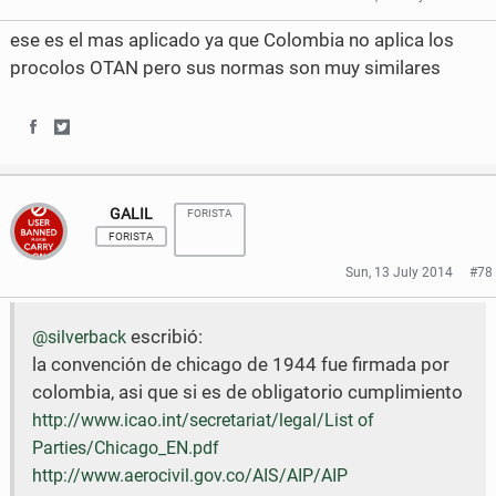
b
t
ese es el mas aplicado ya que Colombia no aplica los
o
e
procolos OTAN pero sus normas son muy similares
o
r
k
S
S
h
h
GALIL
FORISTA
a
a
FORISTA
r
r
Sun, 13 July 2014
#78
e
e
escribió:
@silverback
o
o
la convención de chicago de 1944 fue firmada por
n
n
colombia, asi que si es de obligatorio cumplimiento
F
T
http://www.icao.int/secretariat/legal/List of
Parties/Chicago_EN.pdf
a
w
http://www.aerocivil.gov.co/AIS/AIP/AIP
c
i