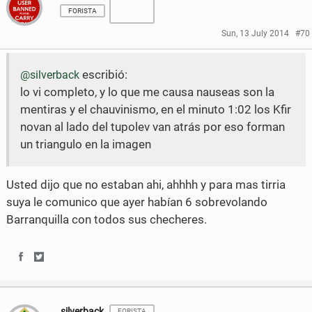
a
a
FORISTA
r
r
Sun, 13 July 2014
#70
e
e
escribió:
@silverback
o
o
lo vi completo, y lo que me causa nauseas son la
n
n
mentiras y el chauvinismo, en el minuto 1:02 los Kfir
F
T
novan al lado del tupolev van atrás por eso forman
un triangulo en la imagen
a
w
c
i
Usted dijo que no estaban ahi, ahhhh y para mas tirria
e
t
suya le comunico que ayer habían 6 sobrevolando
Barranquilla con todos sus checheres.
b
t
o
e
S
S
o
r
h
h
k
silverback
FORISTA