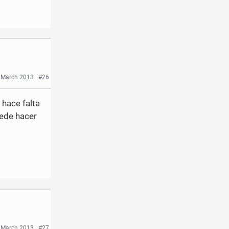
7 March 2013
#26
 hace falta
uede hacer
 March 2013
#27