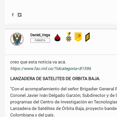
S
S
h
h
a
a
r
r
Daniel_Vega
Técnico de Quinto Grado
e
e
o
o
FORISTA
n
n
F
T
a
w
c
i
creo que esta noticia va acá.
e
t
https://www.fac.mil.co/?idcategoria=81596
b
t
o
e
o
r
LANZADERA DE SATELITES DE ORBITA BAJA
.
k
"Con el acompañamiento del señor Brigadier General Ra
Coronel Javier Iván Delgado Garzón; Subdirector y de
programas del Centro de Investigación en Tecnologías
Lanzadera de Satélites de Órbita Baja, proyecto bander
Colombiana y del país.