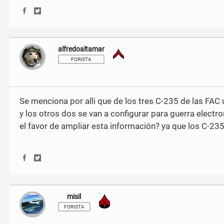
S
S
h
h
a
a
r
r
alfredoaltamar
Soldado
e
e
o
o
FORISTA
n
n
F
T
a
w
c
i
Se menciona por alli que de los tres C-235 de las FAC 
e
t
y los otros dos se van a configurar para guerra elect
b
t
o
e
el favor de ampliar esta información? ya que los C-23
o
r
k
S
S
h
h
a
a
r
r
misil
Técnico de Quinto Grado
e
e
o
o
FORISTA
n
n