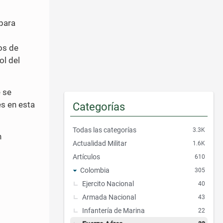
p
i
d
 para
o
s
os de
ol del
 se
es en esta
Categorías
Todas las categorías
3.3K
n
Actualidad Militar
1.6K
Artículos
610
Colombia
305
Ejercito Nacional
40
Armada Nacional
43
Infantería de Marina
22