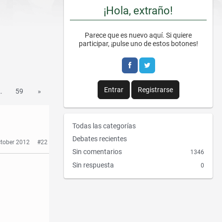
¡Hola, extraño!
Parece que es nuevo aquí. Si quiere
participar, ¡pulse uno de estos botones!
Entrar
Registrarse
…
59
»
E
Todas las categorías
n
Debates recientes
ctober 2012
#22
l
Sin comentarios
1346
a
Sin respuesta
0
c
e
s
r
á