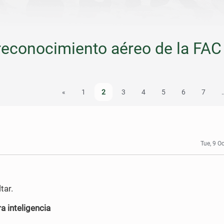
reconocimiento aéreo de la FAC
«
1
2
3
4
5
6
7
Tue, 9 O
tar.
a inteligencia