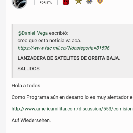
o
o
FORISTA
n
n
F
T
a
w
c
i
e
t
escribió:
@Daniel_Vega
b
t
creo que esta noticia va acá.
o
e
o
r
https://www.fac.mil.co/?idcategoria=81596
k
LANZADERA DE SATELITES DE ORBITA BAJA
.
SALUDOS
Hola a todos.
Como Programa aún en desarrollo es muy alentador est
http://www.americamilitar.com/discussion/553/comision
Auf Wiedersehen.