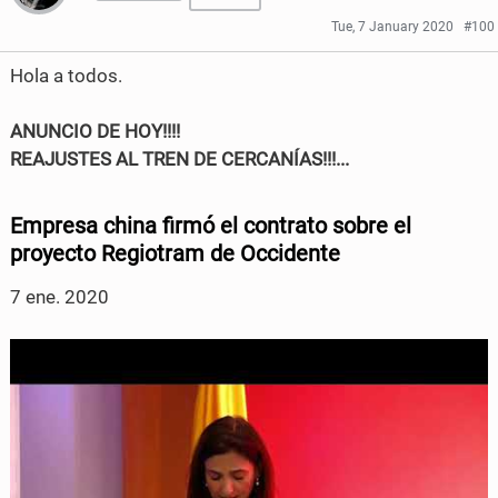
r
r
Tue, 7 January 2020
#100
e
e
Hola a todos.
o
o
ANUNCIO DE HOY!!!!
n
n
REAJUSTES AL TREN DE CERCANÍAS!!!...
F
T
a
w
Empresa china firmó el contrato sobre el
c
i
proyecto Regiotram de Occidente
e
t
7 ene. 2020
b
t
o
e
o
r
k