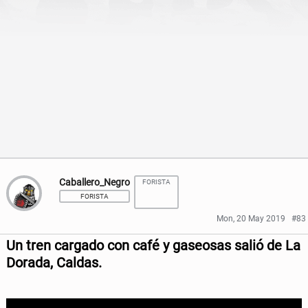
a
a
r
r
e
e
o
o
n
n
F
T
a
w
c
i
Caballero_Negro
FORISTA
FORISTA
e
t
Mon, 20 May 2019
#83
b
t
Un tren cargado con café y gaseosas salió de La
o
e
Dorada, Caldas.
o
r
k