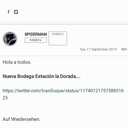
S
S
h
h
SPIDERMAN
FORISTA
a
a
FORISTA
r
r
Tue, 17 September 2019
#89
e
e
Hola a todos.
o
o
Nueva Bodega Estación la Dorada....
n
n
F
T
https://twitter.com/IvanDuque/status/11740121757588316
a
w
25
c
i
e
t
Auf Wiedersehen.
b
t