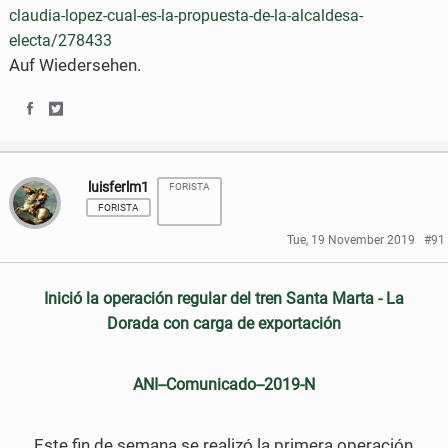
claudia-lopez-cual-es-la-propuesta-de-la-alcaldesa-
o
r
electa/278433
Auf Wiedersehen.
k
S
S
h
h
luisferlm1
FORISTA
a
a
FORISTA
r
r
Tue, 19 November 2019
#91
e
e
Inició la operación regular del tren Santa Marta - La
o
o
Dorada con carga de exportación
n
n
F
T
ANI--Comunicado--2019-N
a
w
c
i
Este fin de semana se realizó la primera operación