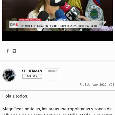
S
S
h
h
SPIDERMAN
FORISTA
a
a
FORISTA
r
r
Fri, 3 January 2020
#98
e
e
Hola a todos.
o
o
Magníficas noticias, las áreas metropolitanas y zonas de
n
n