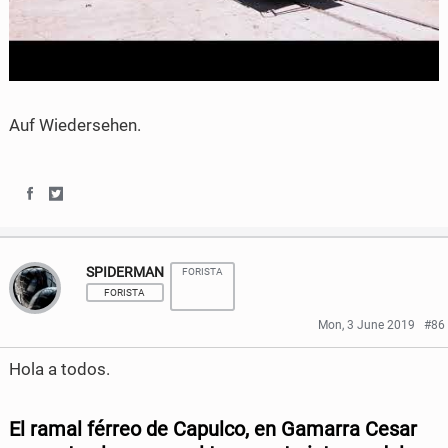
Auf Wiedersehen.
S
S
h
h
SPIDERMAN
FORISTA
a
a
FORISTA
r
r
Mon, 3 June 2019
#86
e
e
Hola a todos.
o
o
n
n
El ramal férreo de Capulco, en Gamarra Cesar