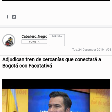
S
S
h
h
Caballero_Negro
FORISTA
a
a
FORISTA
r
r
Tue, 24 December 2019
#96
e
e
Adjudican tren de cercanías que conectará a
o
o
Bogotá con Facatativá
n
n
F
T
a
w
c
i
e
t