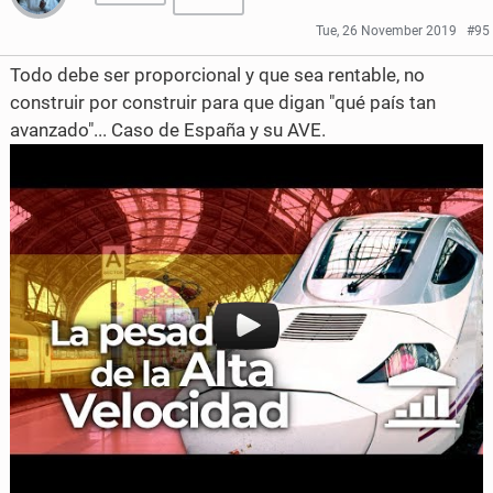
r
r
Tue, 26 November 2019
#95
e
e
Todo debe ser proporcional y que sea rentable, no
o
o
construir por construir para que digan "qué país tan
avanzado"... Caso de España y su AVE.
n
n
F
T
a
w
c
i
e
t
b
t
o
e
o
r
k