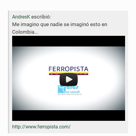
n
n
o
r
escribió:
AndresK
F
T
k
Me imagino que nadie se imaginó esto en
a
w
Colombia...
c
i
e
t
b
t
o
e
o
r
k
http://www.ferropista.com/