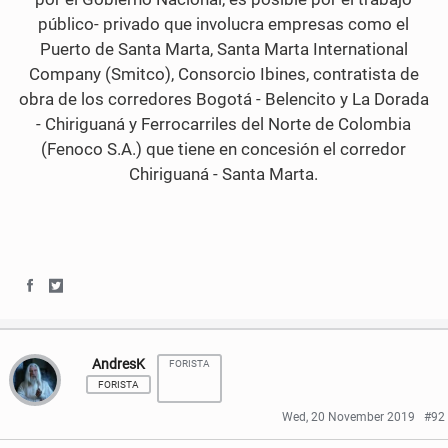
público- privado que involucra empresas como el
Puerto de Santa Marta, Santa Marta International
Company (Smitco), Consorcio Ibines, contratista de
obra de los corredores Bogotá - Belencito y La Dorada
- Chiriguaná y Ferrocarriles del Norte de Colombia
(Fenoco S.A.) que tiene en concesión el corredor
Chiriguaná - Santa Marta.
S
S
h
h
AndresK
FORISTA
a
a
FORISTA
r
r
Wed, 20 November 2019
#92
e
e