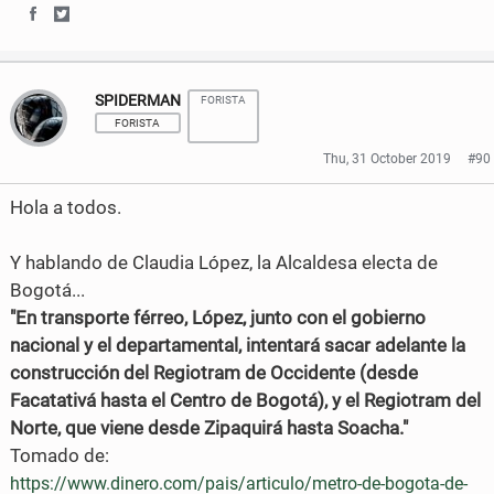
S
S
o
e
h
h
o
r
SPIDERMAN
FORISTA
a
a
k
FORISTA
r
r
Thu, 31 October 2019
#90
e
e
Hola a todos.
o
o
Y hablando de Claudia López, la Alcaldesa electa de
n
n
Bogotá...
F
T
"En transporte férreo, López, junto con el gobierno
a
w
nacional y el departamental, intentará sacar adelante la
construcción del Regiotram de Occidente (desde
c
i
Facatativá hasta el Centro de Bogotá), y el Regiotram del
e
t
Norte, que viene desde Zipaquirá hasta Soacha."
Tomado de:
b
t
https://www.dinero.com/pais/articulo/metro-de-bogota-de-
o
e