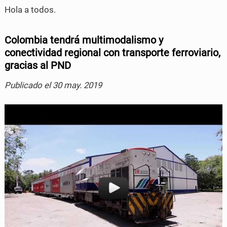
Hola a todos.
o
o
n
n
Colombia tendrá multimodalismo y
conectividad regional con transporte ferroviario,
F
T
gracias al PND
a
w
Publicado el 30 may. 2019
c
i
e
t
b
t
o
e
o
r
k