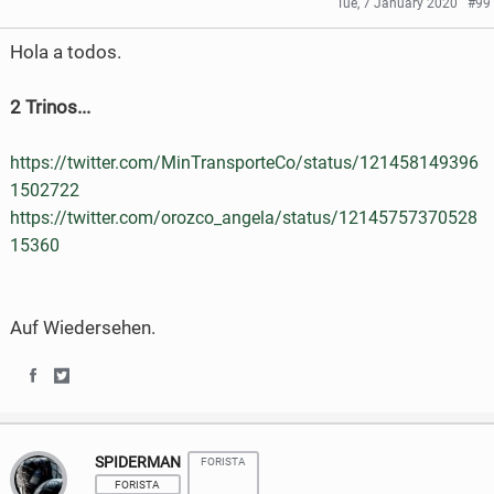
Tue, 7 January 2020
#99
e
e
Hola a todos.
o
o
2 Trinos...
n
n
F
T
https://twitter.com/MinTransporteCo/status/121458149396
a
w
1502722
https://twitter.com/orozco_angela/status/12145757370528
c
i
15360
e
t
b
t
Auf Wiedersehen.
o
e
o
r
S
S
k
h
h
SPIDERMAN
FORISTA
a
a
FORISTA