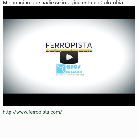
Me imagino que nadie se imaginó esto en Colombia...
o
o
n
n
F
T
a
w
c
i
e
t
b
t
o
e
o
r
k
http://www.ferropista.com/