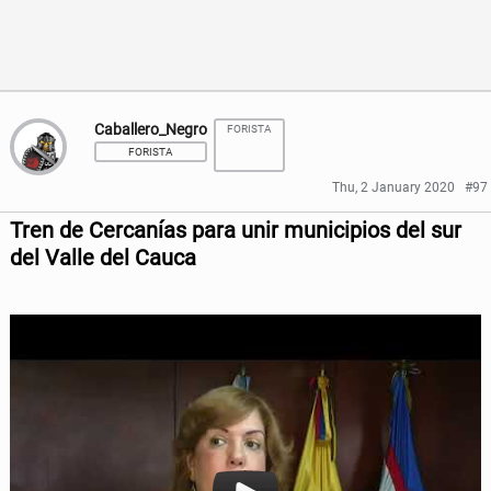
n
n
F
T
a
w
c
i
Caballero_Negro
FORISTA
FORISTA
e
t
Thu, 2 January 2020
#97
b
t
Tren de Cercanías para unir municipios del sur
o
e
del Valle del Cauca
o
r
k