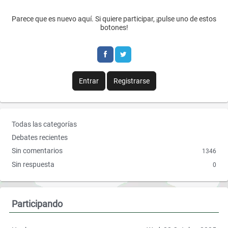
a
w
Parece que es nuevo aquí. Si quiere participar, ¡pulse uno de estos
c
i
botones!
e
t
b
t
o
e
Entrar
Registrarse
o
r
k
E
Todas las categorías
n
Debates recientes
l
Sin comentarios
1346
a
Sin respuesta
0
c
e
s
r
Participando
á
p