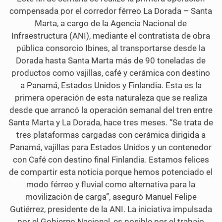
compensada por el corredor férreo La Dorada – Santa
e
t
Marta, a cargo de la Agencia Nacional de
b
t
Infraestructura (ANI), mediante el contratista de obra
pública consorcio Ibines, al transportarse desde la
o
e
Dorada hasta Santa Marta más de 90 toneladas de
o
r
productos como vajillas, café y cerámica con destino
k
a Panamá, Estados Unidos y Finlandia. Esta es la
primera operación de esta naturaleza que se realiza
desde que arrancó la operación semanal del tren entre
Santa Marta y La Dorada, hace tres meses. “Se trata de
tres plataformas cargadas con cerámica dirigida a
Panamá, vajillas para Estados Unidos y un contenedor
con Café con destino final Finlandia. Estamos felices
de compartir esta noticia porque hemos potenciado el
modo férreo y fluvial como alternativa para la
movilización de carga”, aseguró Manuel Felipe
Gutiérrez, presidente de la ANI. La iniciativa impulsada
por el Gobierno Nacional, es posible por el trabajo