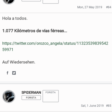
r
r
Mon, 27 May 2019
#84
e
e
Hola a todos.
o
o
1.077 Kilómetros de vías férreas...
n
n
F
T
https://twitter.com/orozco_angela/status/11323539839542
a
w
59971
c
i
Auf Wiedersehen.
e
t
b
t
S
S
o
e
h
h
o
r
SPIDERMAN
FORISTA
a
a
FORISTA
k
r
r
Sat, 1 June 2019
#85
e
e