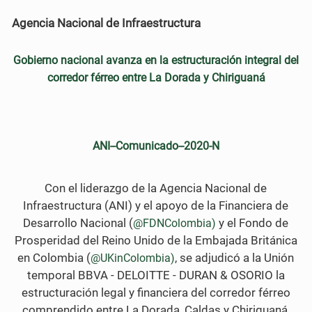
Agencia Nacional de Infraestructura
o
o
n
n
Gobierno nacional avanza en la estructuración integral del
F
T
corredor férreo entre La Dorada y Chiriguaná
a
w
c
i
ANI--Comunicado--2020-N
e
t
b
t
Con el liderazgo de la Agencia Nacional de
o
e
Infraestructura (ANI) y el apoyo de la Financiera de
o
r
Desarrollo Nacional (
y el Fondo de
@FDNColombia)
Prosperidad del Reino Unido de la Embajada Británica
k
en Colombia (
, se adjudicó a la Unión
@UKinColombia)
temporal BBVA - DELOITTE - DURAN & OSORIO la
estructuración legal y financiera del corredor férreo
comprendido entre La Dorada, Caldas y Chiriguaná,