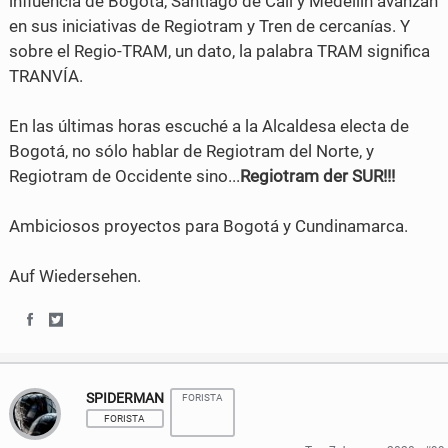
influencia de Bogotá, Santiago de Cali y Medellín avanzan
F
T
en sus iniciativas de Regiotram y Tren de cercanías. Y
a
w
sobre el Regio-TRAM, un dato, la palabra TRAM significa
TRANVÍA.
c
i
e
t
En las últimas horas escuché a la Alcaldesa electa de
Bogotá, no sólo hablar de Regiotram del Norte, y
b
t
Regiotram de Occidente sino...
Regiotram der SUR!!!
o
e
o
r
Ambiciosos proyectos para Bogotá y Cundinamarca.
k
Auf Wiedersehen.
S
S
h
h
SPIDERMAN
FORISTA
a
a
FORISTA
r
r