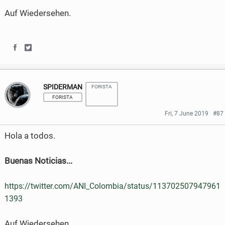
Auf Wiedersehen.
S
S
h
h
SPIDERMAN
FORISTA
a
a
FORISTA
r
r
Fri, 7 June 2019
#87
e
e
Hola a todos.
o
o
Buenas Noticias...
n
n
F
T
https://twitter.com/ANI_Colombia/status/113702507947961
a
w
1393
c
i
Auf Wiedersehen.