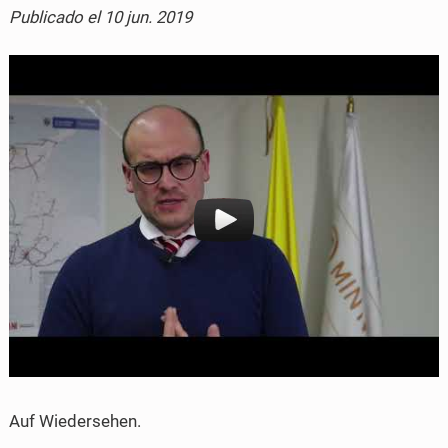
Publicado el 10 jun. 2019
b
t
o
e
o
r
k
Auf Wiedersehen.