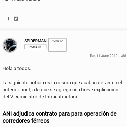
e
t
b
t
S
S
o
e
h
h
o
r
SPIDERMAN
FORISTA
a
a
k
FORISTA
r
r
Tue, 11 June 2019
#88
e
e
Hola a todos.
o
o
La siguiente noticia es la misma que acaban de ver en el
n
n
anterior post, a la que se agrega una breve explicación
F
T
del Viceministro de Infraestructura...
a
w
c
i
ANI adjudica contrato para para operación de
corredores férreos
e
t