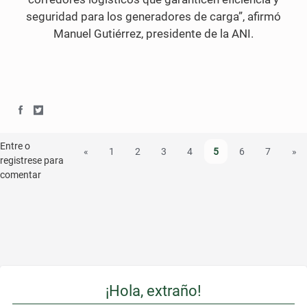
seguridad para los generadores de carga”, afirmó
Manuel Gutiérrez, presidente de la ANI.
S
S
h
h
Entre o
«
1
2
3
4
5
6
7
»
registrese para
a
a
comentar
r
r
e
e
o
o
n
n
¡Hola, extraño!
F
T