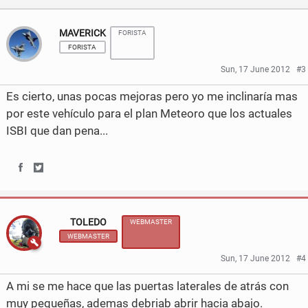
a
w
c
i
MAVERICK
FORISTA
FORISTA
e
t
Sun, 17 June 2012
#3
b
t
Es cierto, unas pocas mejoras pero yo me inclinaría mas
o
e
por este vehículo para el plan Meteoro que los actuales
o
r
ISBI que dan pena...
k
S
S
h
h
TOLEDO
WEBMASTER
a
a
WEBMASTER
r
r
Sun, 17 June 2012
#4
e
e
A mi se me hace que las puertas laterales de atrás con
o
o
muy pequeñas, ademas debriab abrir hacia abajo.