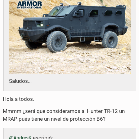
o
r
k
Saludos...
Hola a todos.
Mmmm ¿será que consideramos al Hunter TR-12 un
MRAP, pués tiene un nivel de protección B6?
escribió:
@AndresK