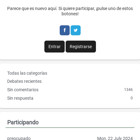
c
i
Parece que es nuevo aquí. Si quiere participar, ¡pulse uno de estos
botones!
e
t
b
t
o
e
Entrar
Registrarse
o
r
k
E
Todas las categorías
n
Debates recientes
l
Sin comentarios
1346
a
Sin respuesta
0
c
e
s
r
Participando
á
p
preocupado
Mon, 22 July 2024