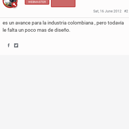
WEBMASTER
Sat, 16 June 2012
#2
es un avance para la industria colombiana , pero todavía
le falta un poco mas de diseño.
S
S
h
h
a
a
r
r
e
e
o
o
n
n
F
T