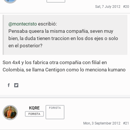
r
r
Sat, 7 July 2012
#20
e
e
escribió:
@montecristo
o
o
Pensaba queera la misma compañia, seven muy
n
n
bien, la duda tienen traccion en los dos ejes o solo
F
T
en el posterior?
a
w
Son 4x4 y los fabrica otra compañia con filial en
c
i
Colombia, se llama Centigon como lo menciona kumano
e
t
b
t
S
S
o
e
h
h
o
r
KQRE
FORISTA
a
a
FORISTA
k
r
r
Mon, 3 September 2012
#21