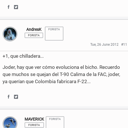
S
S
h
h
AndresK
FORISTA
a
a
FORISTA
r
r
Tue, 26 June 2012
#11
e
e
+1, que chilladera...
o
o
Joder, hay que ver cómo evoluciona el bicho. Recuerdo
n
n
que muchos se quejan del T-90 Calima de la FAC, joder,
ya querían que Colombia fabricara F-22...
F
T
a
w
S
S
c
i
h
h
e
t
MAVERICK
FORISTA
a
a
b
t
FORISTA