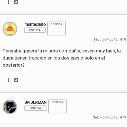
k
S
S
h
h
montecristo
FORISTA
a
a
FORISTA
r
r
Fri, 6 July 2012
#18
e
e
Pensaba queera la misma compañia, seven muy bien, la
o
o
duda tienen traccion en los dos ejes o solo en el
posterior?
n
n
F
T
S
S
a
w
h
h
c
i
SPIDERMAN
FORISTA
a
a
e
t
FORISTA
r
r
b
t
Sat, 7 July 2012
#19
e
e
o
e