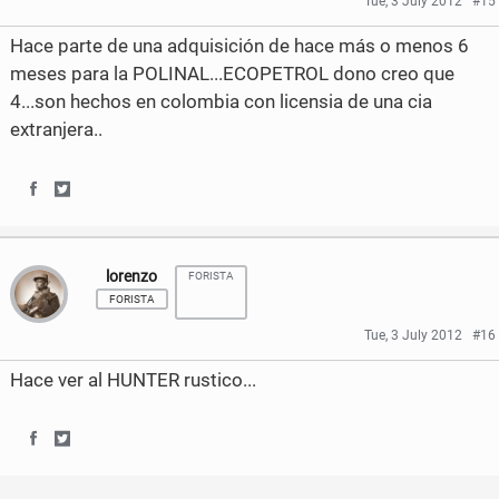
Tue, 3 July 2012
#15
o
e
e
e
Hace parte de una adquisición de hace más o menos 6
o
r
o
o
meses para la POLINAL...ECOPETROL dono creo que
k
4...son hechos en colombia con licensia de una cia
n
n
extranjera..
F
T
a
w
S
S
c
i
h
h
e
t
lorenzo
FORISTA
a
a
b
t
FORISTA
r
r
Tue, 3 July 2012
#16
o
e
e
e
Hace ver al HUNTER rustico...
o
r
o
o
k
n
n
S
S
F
T
h
h