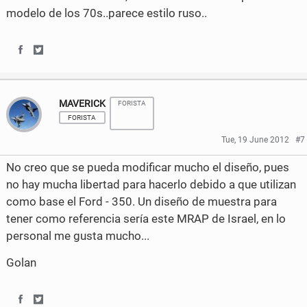
o
o
modelo de los 70s..parece estilo ruso..
o
e
n
n
o
r
F
T
S
S
k
a
w
h
h
MAVERICK
c
i
FORISTA
a
a
FORISTA
e
t
r
r
Tue, 19 June 2012
#7
b
t
e
e
No creo que se pueda modificar mucho el diseño, pues
o
e
o
o
no hay mucha libertad para hacerlo debido a que utilizan
como base el Ford - 350. Un diseño de muestra para
o
r
n
n
tener como referencia sería este MRAP de Israel, en lo
k
F
T
personal me gusta mucho...
a
w
Golan
c
i
e
t