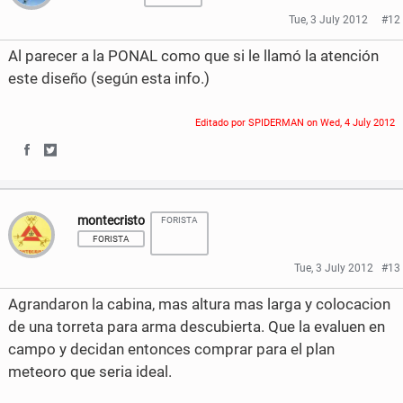
r
r
o
e
Tue, 3 July 2012
#12
e
e
o
r
Al parecer a la PONAL como que si le llamó la atención
o
o
k
este diseño (según esta info.)
n
n
Editado por SPIDERMAN on
Wed, 4 July 2012
F
T
S
S
a
w
h
h
c
i
montecristo
FORISTA
a
a
e
t
FORISTA
r
r
b
t
Tue, 3 July 2012
#13
e
e
o
e
Agrandaron la cabina, mas altura mas larga y colocacion
o
o
de una torreta para arma descubierta. Que la evaluen en
o
r
campo y decidan entonces comprar para el plan
n
n
k
meteoro que seria ideal.
F
T