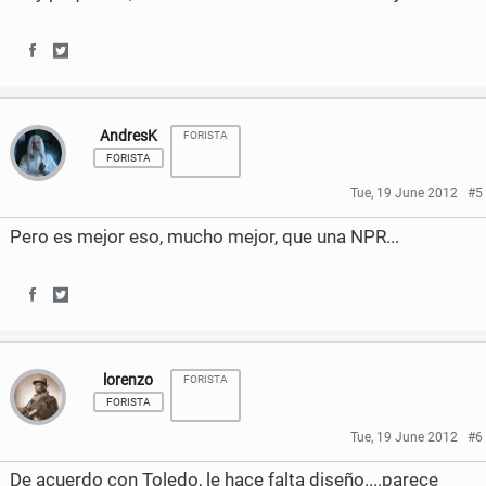
n
n
F
T
S
S
a
w
h
h
AndresK
c
i
FORISTA
a
a
FORISTA
e
t
r
r
Tue, 19 June 2012
#5
b
t
e
e
Pero es mejor eso, mucho mejor, que una NPR...
o
e
o
o
o
r
n
n
S
S
k
F
T
h
h
a
w
lorenzo
FORISTA
a
a
FORISTA
c
i
r
r
Tue, 19 June 2012
#6
e
t
e
e
De acuerdo con Toledo, le hace falta diseño....parece
b
t