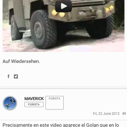
Auf Wiedersehen.
S
S
h
h
MAVERICK
FORISTA
a
a
FORISTA
r
r
Fri, 22 June 2012
#9
e
e
Precisamente en este video aparece el Golan que en lo