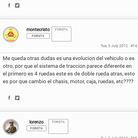
a
w
S
S
c
i
h
h
e
t
montecristo
FORISTA
a
a
b
t
FORISTA
r
r
Tue, 3 July 2012
#14
o
e
e
e
Me queda otras dudas es una evolucion del vehiculo o es
o
r
o
o
otro, por que el sistema de traccion parece diferente en
k
el primero es 4 ruedas este es de doble rueda atras, esto
n
n
es por que cambio el chasis, motor, caja, ruedas, etc????
F
T
a
w
S
S
c
i
h
h
e
t
lorenzo
FORISTA
a
a
b
t
FORISTA
r
r