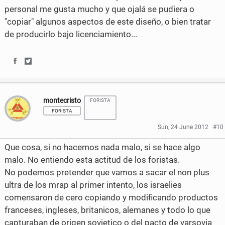
o
o
personal me gusta mucho y que ojalá se pudiera o
"copiar" algunos aspectos de este diseño, o bien tratar
n
n
de producirlo bajo licenciamiento...
F
T
a
w
S
S
c
i
h
h
e
t
montecristo
FORISTA
a
a
b
t
FORISTA
r
r
Sun, 24 June 2012
#10
o
e
e
e
Que cosa, si no hacemos nada malo, si se hace algo
o
r
o
o
malo. No entiendo esta actitud de los foristas.
k
No podemos pretender que vamos a sacar el non plus
n
n
ultra de los mrap al primer intento, los israelies
F
T
comensaron de cero copiando y modificando productos
franceses, ingleses, britanicos, alemanes y todo lo que
a
w
capturaban de origen sovietico o del pacto de varsovia