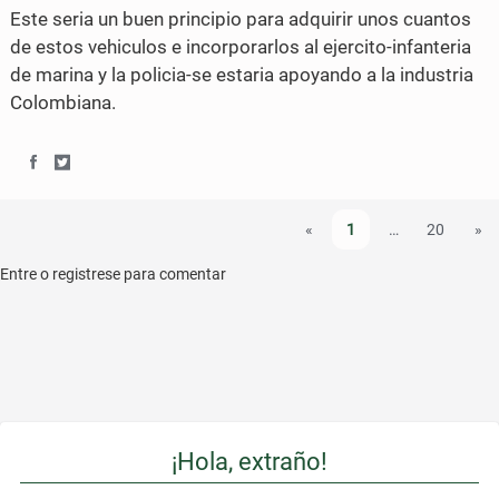
e
e
Este seria un buen principio para adquirir unos cuantos
o
o
de estos vehiculos e incorporarlos al ejercito-infanteria
de marina y la policia-se estaria apoyando a la industria
n
n
Colombiana.
F
T
a
w
S
S
c
i
h
h
«
1
…
20
»
e
t
a
a
b
t
Entre o registrese para comentar
r
r
o
e
e
e
o
r
o
o
k
n
n
F
T
¡Hola, extraño!
a
w