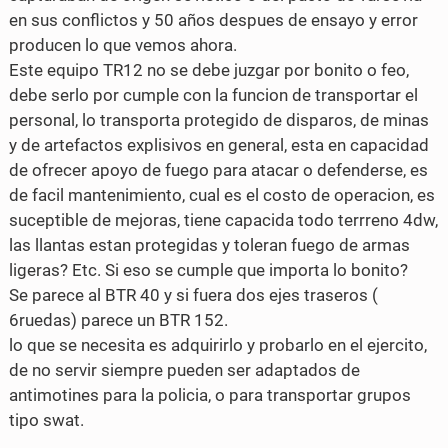
c
i
en sus conflictos y 50 años despues de ensayo y error
e
t
producen lo que vemos ahora.
Este equipo TR12 no se debe juzgar por bonito o feo,
b
t
debe serlo por cumple con la funcion de transportar el
o
e
personal, lo transporta protegido de disparos, de minas
y de artefactos explisivos en general, esta en capacidad
o
r
de ofrecer apoyo de fuego para atacar o defenderse, es
k
de facil mantenimiento, cual es el costo de operacion, es
suceptible de mejoras, tiene capacida todo terrreno 4dw,
las llantas estan protegidas y toleran fuego de armas
ligeras? Etc. Si eso se cumple que importa lo bonito?
Se parece al BTR 40 y si fuera dos ejes traseros (
6ruedas) parece un BTR 152.
lo que se necesita es adquirirlo y probarlo en el ejercito,
de no servir siempre pueden ser adaptados de
antimotines para la policia, o para transportar grupos
tipo swat.