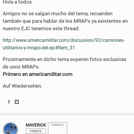
Hola a todos.
o
o
o
r
Amigos no se salgan mucho del tema, recuerden
n
n
k
también que para hablar de los MRAPs ya existentes en
nuestro EJC tenemos este thread:
F
T
a
w
http://www.americamilitar.com/discussion/92/camiones-
utilitarios-y-mraps-del-ejc#Item_31
c
i
Proximamente en dicho tema esperen fotos exclusivas
e
t
de unos MRAPs.
b
t
Primero en americamilitar.com
o
e
Auf Wiedersehen.
o
r
k
S
S
h
h
MAVERICK
FORISTA
a
a
FORISTA