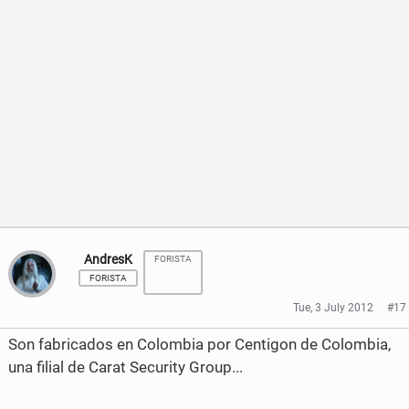
a
w
a
a
c
i
r
r
e
t
e
e
b
t
o
o
o
e
n
n
o
r
F
T
k
a
w
c
i
AndresK
FORISTA
FORISTA
e
t
Tue, 3 July 2012
#17
b
t
Son fabricados en Colombia por Centigon de Colombia,
o
e
una filial de Carat Security Group...
o
r