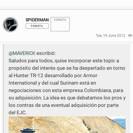
S
S
b
t
h
h
o
e
SPIDERMAN
FORISTA
a
a
FORISTA
o
r
r
r
Tue, 19 June 2012
#8
k
e
e
escribió:
@MAVERICK
o
o
Saludos para todos, quise incorporar este topic a
n
n
propósito del interés que se ha despertado en torno
F
T
al Hunter TR-12 desarrollado por Armor
International y del cual Surinam está en
a
w
negociaciones con esta empresa Colombiana, para
c
i
su adquisición. La idea es que debatamos los pros y
los contras de una eventual adquisición por parte
e
t
del EJC.
b
t
o
e