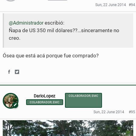
r
r
b
t
Sun, 22 June 2014
#94
e
e
o
e
escribió:
@Administrador
o
o
o
r
Ñapa de US 350 mil dólares??...sinceramente no
n
n
k
creo.
F
T
a
w
Ósea que está acá porque fue comprado?
c
i
e
t
S
S
b
t
h
h
DarioLopez
COLABORADOR, EMC
o
e
a
a
COLABORADOR, EMC
o
r
r
r
Sun, 22 June 2014
#95
k
e
e
o
o