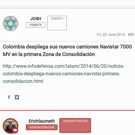
h
h
JOSH
FORISTA
a
a
FORISTA
r
r
Fri, 20 June 2014
#89
e
e
Colombia despliega sus nuevos camiones Navistar 7000
o
o
MV en la primera Zona de Consolidación
n
n
http://www.infodefensa.com/latam/2014/06/20/noticia-
colombia-despliega-nuevos-camiones-navistar-primera-
F
T
consolidacion.html
a
w
c
i
S
S
e
t
h
h
b
t
ErichSaumeth
ADMINISTRADOR
a
a
o
e
ADMINISTRADOR
r
r