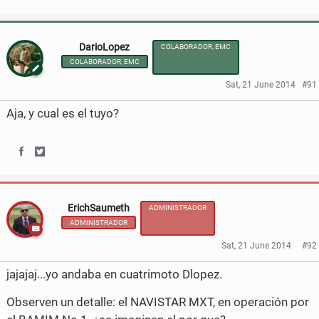
S
S
h
h
DarioLopez
COLABORADOR, EMC
a
a
COLABORADOR, EMC
r
r
Sat, 21 June 2014
#91
e
e
Aja, y cual es el tuyo?
o
o
n
n
S
S
F
T
h
h
a
w
ErichSaumeth
ADMINISTRADOR
a
a
ADMINISTRADOR
c
i
r
r
Sat, 21 June 2014
#92
e
t
e
e
jajajaj...yo andaba en cuatrimoto Dlopez.
b
t
o
o
Observen un detalle: el NAVISTAR MXT, en operación por
o
e
n
n