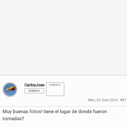
h
h
a
a
r
r
e
e
o
o
n
n
F
T
a
w
c
i
CarlosJose
FORISTA
FORISTA
e
t
Mon, 23 June 2014
#97
b
t
Muy buenas fotos! tiene el lugar de donde fueron
o
e
tomadas?
o
r