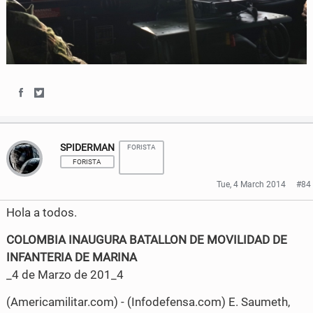
S
S
h
h
SPIDERMAN
FORISTA
a
a
FORISTA
r
r
Tue, 4 March 2014
#84
e
e
Hola a todos.
o
o
COLOMBIA INAUGURA BATALLON DE MOVILIDAD DE
n
n
INFANTERIA DE MARINA
_4 de Marzo de 201_4
F
T
a
w
(Americamilitar.com) - (Infodefensa.com) E. Saumeth,