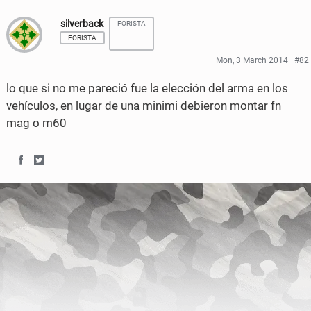
silverback
FORISTA
FORISTA
Mon, 3 March 2014
#82
lo que si no me pareció fue la elección del arma en los
vehículos, en lugar de una minimi debieron montar fn
mag o m60
S
S
h
h
a
a
r
r
e
e
o
o