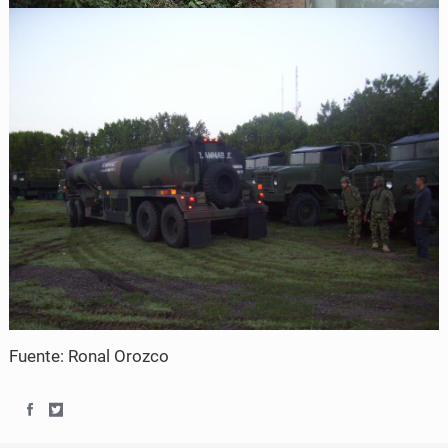
Fuente: Ronal Orozco
S
S