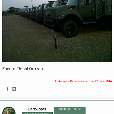
Fuente: Ronal Orozco
Editado por DarioLopez on
Sun, 22 June 2014
S
S
h
h
DarioLopez
COLABORADOR, EMC
a
a