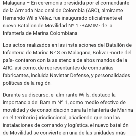
Malagana – En ceremonia presidida por el comandante
c
i
de la Armada Nacional de Colombia (ARC), almirante
e
t
Hernando Wills Vélez, fue inaugurado oficialmente el
nuevo Batallón de Movilidad Nº 1 -BAMIM- de la
b
t
Infantería de Marina Colombiana.
o
e
Los actos realizados en las instalaciones del Batallón de
o
r
Infantería de Marina Nº 3 en Malagana, Bolívar -norte del
k
país- contaron con la asistencia de altos mandos de la
ARC, así como, de representantes de compañías
fabricantes, incluida Navistar Defense, y personalidades
políticas de la región.
Durante su discurso, el almirante Wills, destacó la
importancia del Bamim Nº 1, como medio efectivo de
movilidad y de consolidación para la Infantería de Marina
en el territorio jurisdiccional, añadiendo que con las
instalaciones de comando y logística, el nuevo batallón
de Movilidad se convierte en una de las unidades más