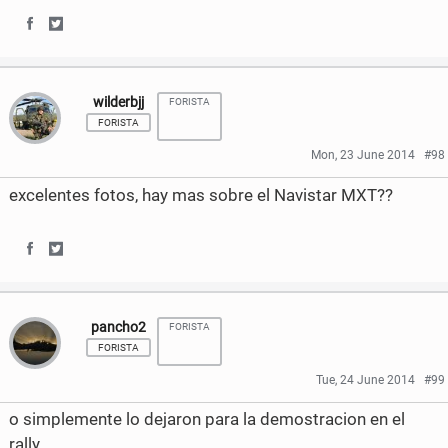
k
S
S
h
h
wilderbjj
FORISTA
a
a
FORISTA
r
r
Mon, 23 June 2014
#98
e
e
excelentes fotos, hay mas sobre el Navistar MXT??
o
o
n
n
S
S
F
T
h
h
a
w
pancho2
FORISTA
a
a
FORISTA
c
i
r
r
Tue, 24 June 2014
#99
e
t
e
e
o simplemente lo dejaron para la demostracion en el
b
t
o
o
rally