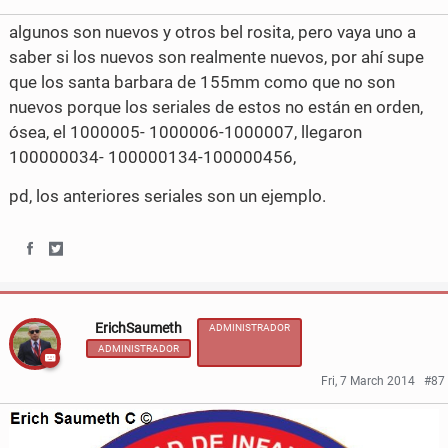
e
t
e
e
algunos son nuevos y otros bel rosita, pero vaya uno a
b
t
o
o
saber si los nuevos son realmente nuevos, por ahí supe
o
e
que los santa barbara de 155mm como que no son
n
n
nuevos porque los seriales de estos no están en orden,
o
r
F
T
ósea, el 1000005- 1000006-1000007, llegaron
k
100000034- 100000134-100000456,
a
w
c
i
pd, los anteriores seriales son un ejemplo.
e
t
b
t
S
S
o
e
h
h
ErichSaumeth
o
r
ADMINISTRADOR
a
a
ADMINISTRADOR
k
r
r
Fri, 7 March 2014
#87
e
e
o
o