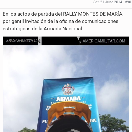
o
r
Sat, 21 June 2014
#90
e
e
k
En los actos de partida del RALLY MONTES DE MARÍA,
o
o
por gentil invitación de la oficina de comunicaciones
estratégicas de la Armada Nacional.
n
n
F
T
a
w
c
i
e
t
b
t
o
e
o
r
k