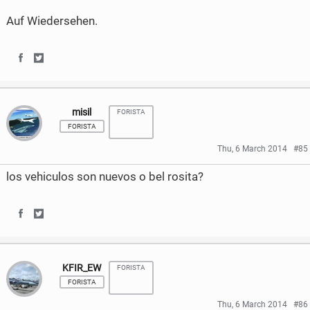
Auf Wiedersehen.
S
S
h
h
misil
FORISTA
a
a
FORISTA
r
r
Thu, 6 March 2014
#85
e
e
los vehiculos son nuevos o bel rosita?
o
o
n
n
S
S
F
T
h
h
a
w
KFIR_EW
FORISTA
a
a
FORISTA
c
i
r
r
Thu, 6 March 2014
#86