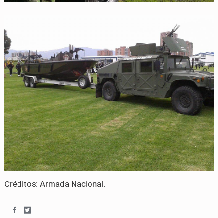
k
Créditos: Armada Nacional.
S
S