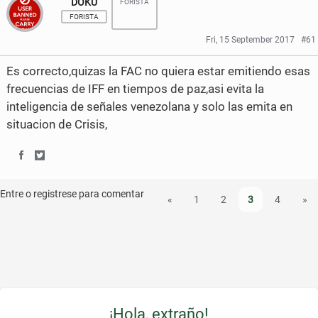
DOKU
FORISTA
a
a
FORISTA
r
r
Fri, 15 September 2017
#61
e
e
Es correcto,quizas la FAC no quiera estar emitiendo esas
o
o
frecuencias de IFF en tiempos de paz,asi evita la
n
n
inteligencia de señales venezolana y solo las emita en
situacion de Crisis,
F
T
a
w
S
S
c
i
h
h
Entre o registrese para comentar
«
1
2
3
4
»
e
t
a
a
b
t
r
r
o
e
e
e
o
r
o
o
k
¡Hola, extraño!
n
n