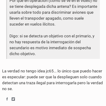
Por que en operación (como se ve en el video) no
F
T
se tiene desplegada dicha antena? Es importante
a
w
usarla sobre todo para discriminar aviones que
c
i
lleven el transpoder apagado, como suele
suceder en vuelos ilícitos.
e
t
b
t
Digo: si se detecta un objetivo con el primario, y
no hay respuesta de la interrogación del
o
e
secundario es motivo inmediato de sospecha
o
r
dicho objetivo.
k
La verdad no tengo idea jc65... lo único que puedo hacer
es especular: puede ser que la desplieguen solo cuando
detectan una traza ilegal para interrogarla pero la verdad
no se.
S
S