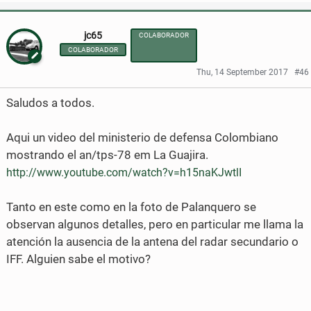
h
h
jc65
COLABORADOR
a
a
COLABORADOR
r
r
Thu, 14 September 2017
#46
e
e
Saludos a todos.
o
o
n
n
Aqui un video del ministerio de defensa Colombiano
mostrando el an/tps-78 em La Guajira.
F
T
http://www.youtube.com/watch?v=h15naKJwtlI
a
w
Tanto en este como en la foto de Palanquero se
c
i
observan algunos detalles, pero en particular me llama la
e
t
atención la ausencia de la antena del radar secundario o
b
t
IFF. Alguien sabe el motivo?
o
e
o
r