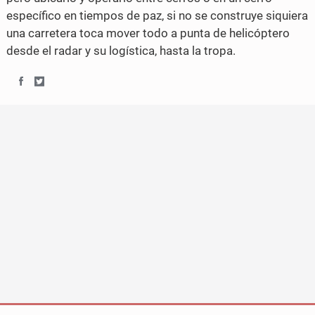
específico en tiempos de paz, si no se construye siquiera
una carretera toca mover todo a punta de helicóptero
desde el radar y su logística, hasta la tropa.
S
S
h
h
a
a
r
r
e
e
o
o
n
n
F
T
a
w
c
i