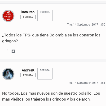
h
h
kamutan
FORISTA
a
a
FORISTA
r
r
Thu, 14 September 2017
#50
e
e
¿Todos los TPS- que tiene Colombia se los donaron los
o
o
gringos?
n
n
F
T
S
S
a
w
h
h
AndresK
FORISTA
c
i
a
a
FORISTA
e
t
r
r
Thu, 14 September 2017
#51
b
t
e
e
No todos. Los más nuevos son de nuestro bolsillo. Los
o
e
o
o
más viejitos los trajeron los gringos y los dejaron.
o
r
n
n