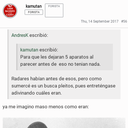
kamutan
FORISTA
o
e
a
a
FORISTA
o
r
r
r
Thu, 14 September 2017
#56
k
e
e
escribió:
AndresK
o
o
n
n
escribió:
kamutan
Para que les dejaran 5 aparatos al
F
T
parecer antes de eso no tenian nada.
a
w
c
i
Radares habían antes de esos, pero como
sumercé es un busca pleitos, pues entreténgase
e
t
adivinando cuáles eran.
b
t
ya me imagino maso menos como eran:
o
e
o
r
k