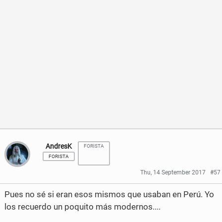
a
a
r
r
e
e
o
o
n
n
F
T
a
w
c
i
AndresK
FORISTA
e
t
FORISTA
b
t
Thu, 14 September 2017
#57
o
e
Pues no sé si eran esos mismos que usaban en Perú. Yo
o
r
los recuerdo un poquito más modernos....