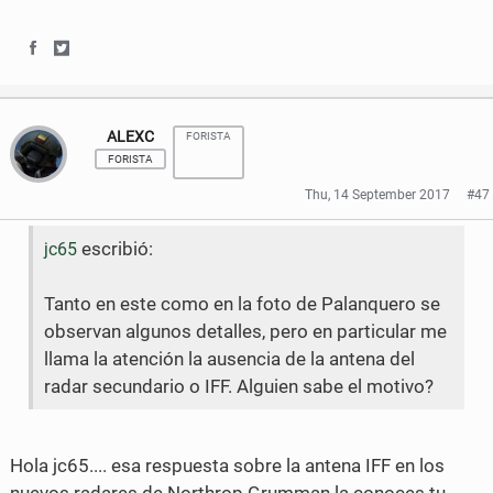
k
S
S
h
h
ALEXC
FORISTA
a
a
FORISTA
r
r
Thu, 14 September 2017
#47
e
e
escribió:
jc65
o
o
n
n
Tanto en este como en la foto de Palanquero se
observan algunos detalles, pero en particular me
F
T
llama la atención la ausencia de la antena del
a
w
radar secundario o IFF. Alguien sabe el motivo?
c
i
e
t
Hola jc65.... esa respuesta sobre la antena IFF en los
b
t