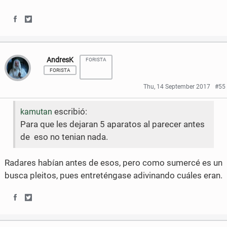
S
S
h
h
AndresK
FORISTA
a
a
FORISTA
r
r
Thu, 14 September 2017
#55
e
e
escribió:
kamutan
o
o
Para que les dejaran 5 aparatos al parecer antes
n
n
de eso no tenian nada.
F
T
Radares habían antes de esos, pero como sumercé es un
a
w
busca pleitos, pues entreténgase adivinando cuáles eran.
c
i
e
t
S
S
b
t
h
h