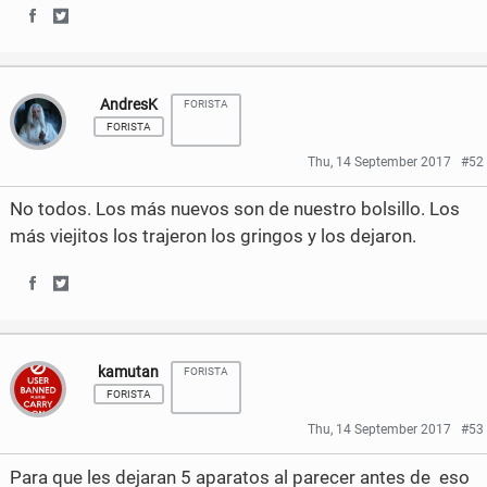
k
F
T
S
S
a
w
h
h
AndresK
FORISTA
c
i
a
a
FORISTA
e
t
r
r
Thu, 14 September 2017
#52
b
t
e
e
No todos. Los más nuevos son de nuestro bolsillo. Los
o
e
o
o
más viejitos los trajeron los gringos y los dejaron.
o
r
n
n
k
F
T
S
S
a
w
h
h
kamutan
FORISTA
c
i
a
a
FORISTA
e
t
r
r
Thu, 14 September 2017
#53
b
t
e
e
Para que les dejaran 5 aparatos al parecer antes de eso