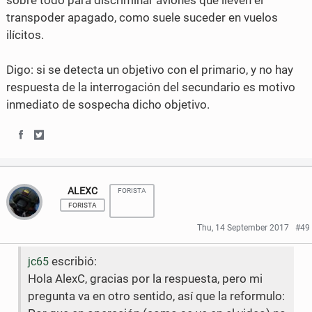
a
w
transpoder apagado, como suele suceder en vuelos
ilícitos.
c
i
e
t
Digo: si se detecta un objetivo con el primario, y no hay
b
t
respuesta de la interrogación del secundario es motivo
inmediato de sospecha dicho objetivo.
o
e
o
r
S
S
k
h
h
ALEXC
FORISTA
a
a
FORISTA
r
r
Thu, 14 September 2017
#49
e
e
escribió:
jc65
o
o
Hola AlexC, gracias por la respuesta, pero mi
n
n
pregunta va en otro sentido, así que la reformulo: