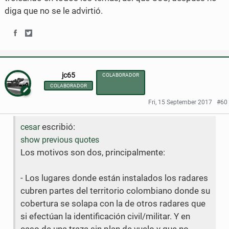
o
r
diga que no se le advirtió.
k
S
S
h
h
jc65
COLABORADOR
a
a
COLABORADOR
r
r
Fri, 15 September 2017
#60
e
e
escribió:
cesar
o
o
show previous quotes
n
n
Los motivos son dos, principalmente:
F
T
- Los lugares donde están instalados los radares
a
w
cubren partes del territorio colombiano donde su
c
i
cobertura se solapa con la de otros radares que
si efectúan la identificación civil/militar. Y en
e
t