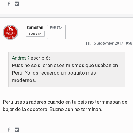
k
S
S
h
h
kamutan
FORISTA
a
a
FORISTA
r
r
Fri, 15 September 2017
#58
e
e
escribió:
AndresK
o
o
Pues no sé si eran esos mismos que usaban en
n
n
Perú. Yo los recuerdo un poquito más
modernos....
F
T
a
w
Perú usaba radares cuando en tu país no terminaban de
c
i
bajar de la cocotera. Bueno aun no terminan.
e
t
b
t
o
e