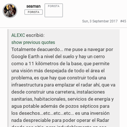
seaman
FORISTA
a
a
FORISTA
r
r
Sun, 3 September 2017
#45
e
e
escribió:
ALEXC
o
o
show previous quotes
n
n
Totalmente deacuerdo... me puse a navegar por
Google Earth a nivel del suelo y hay un cerro
F
T
como a 11 kilómetros de la base, que permite
a
w
una visión más despejada de todo el área el
c
i
problema, es que hay que construir toda una
infraestructura para emplazar el radar ahí, que va
e
t
desde construir una carretera, instalaciones
b
t
sanitarias, habitacionales, servicios de energía y
agua potable además de pozos sépticos para
o
e
los desechos...etc...etc...etc... es una inversión
o
r
nada despreciable para poder operar el Radar
k