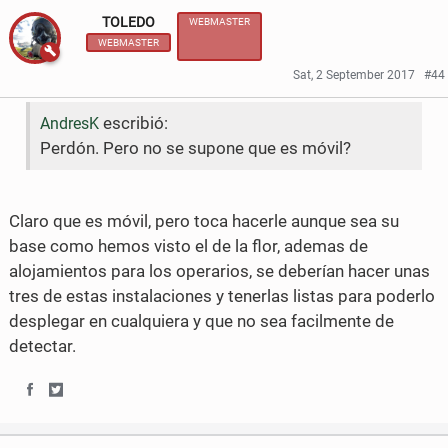
TOLEDO
WEBMASTER
a
a
WEBMASTER
r
r
Sat, 2 September 2017
#44
e
e
escribió:
AndresK
o
o
Perdón. Pero no se supone que es móvil?
n
n
F
T
Claro que es móvil, pero toca hacerle aunque sea su
a
w
base como hemos visto el de la flor, ademas de
alojamientos para los operarios, se deberían hacer unas
c
i
tres de estas instalaciones y tenerlas listas para poderlo
e
t
desplegar en cualquiera y que no sea facilmente de
b
t
detectar.
o
e
S
S
o
r
h
h
k