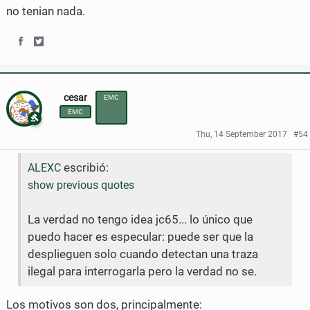
o
e
o
o
no tenian nada.
o
r
n
n
k
F
T
S
S
a
w
h
h
cesar
EMC
c
i
a
a
EMC
e
t
r
r
Thu, 14 September 2017
#54
b
t
e
e
escribió:
ALEXC
o
e
o
o
show previous quotes
o
r
n
n
La verdad no tengo idea jc65... lo único que
k
F
T
puedo hacer es especular: puede ser que la
a
w
desplieguen solo cuando detectan una traza
c
i
ilegal para interrogarla pero la verdad no se.
e
t
Los motivos son dos, principalmente: