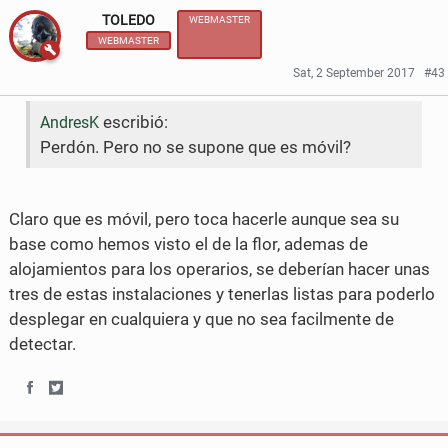
TOLEDO
WEBMASTER
e
t
WEBMASTER
b
t
Sat, 2 September 2017
#43
o
e
escribió:
AndresK
o
r
Perdón. Pero no se supone que es móvil?
k
Claro que es móvil, pero toca hacerle aunque sea su
base como hemos visto el de la flor, ademas de
alojamientos para los operarios, se deberían hacer unas
tres de estas instalaciones y tenerlas listas para poderlo
desplegar en cualquiera y que no sea facilmente de
detectar.
S
S
h
h