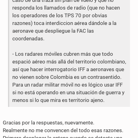
caso de una traza sin plan de vuelo y que no
b
t
responda los llamados de radio (que no hacen
los operadores de los TPS 70 por obvias
o
e
razones) toca interdiccion aérea dándole a la
o
r
aeronave que despliegue la FAC las
k
coordenadas.
- Los radares móviles cubren más que todo
espació aéreo más allá del territorio colombiano,
así que hacer interrogatorio IFF a aeronaves que
no vienen sobre Colombia es un contrasentido.
Para un radar militar móvil no es lógico usar IFF
si no está operando en una situación de guerra y
menos si lo que mira es territorio ajeno.
Gracias por la respuestas, nuevamente.
Realmente no me convencen del todo esas razones.