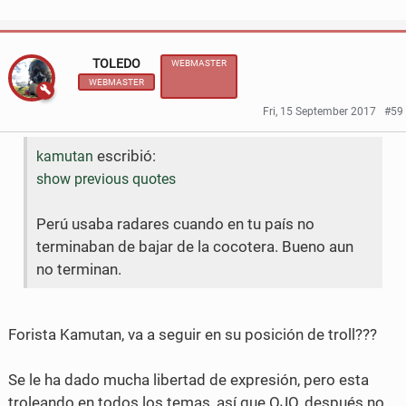
S
S
o
r
h
h
k
TOLEDO
WEBMASTER
a
a
WEBMASTER
r
r
Fri, 15 September 2017
#59
e
e
escribió:
kamutan
o
o
show previous quotes
n
n
Perú usaba radares cuando en tu país no
F
T
terminaban de bajar de la cocotera. Bueno aun
a
w
no terminan.
c
i
e
t
Forista Kamutan, va a seguir en su posición de troll???
b
t
Se le ha dado mucha libertad de expresión, pero esta
o
e
troleando en todos los temas, así que OJO, después no