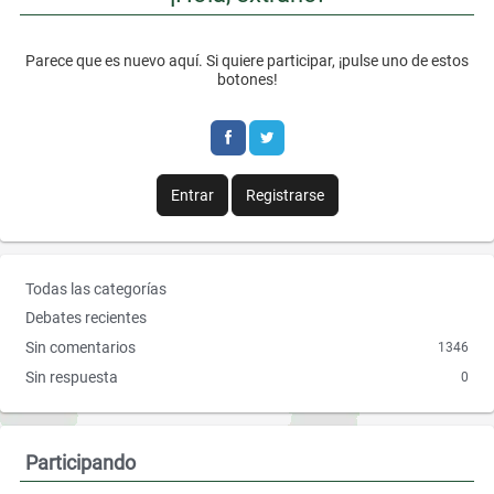
F
T
Parece que es nuevo aquí. Si quiere participar, ¡pulse uno de estos
a
w
botones!
c
i
e
t
b
t
Entrar
Registrarse
o
e
o
r
E
Todas las categorías
k
n
Debates recientes
l
Sin comentarios
1346
a
Sin respuesta
0
c
e
s
r
Participando
á