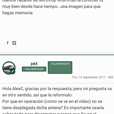
nuevos radares de Northrop Grumman la conoces tu
muy bien desde hace tiempo...una imagen para que
o
e
hagas memoria:
o
r
k
S
S
h
h
jc65
COLABORADOR
a
a
COLABORADOR
r
r
Thu, 14 September 2017
#48
e
e
Hola AlexC, gracias por la respuesta, pero mi pregunta va
o
o
en otro sentido, así que la reformulo:
n
n
Por que en operación (como se ve en el video) no se
tiene desplegada dicha antena? Es importante usarla
F
T
sobre todo para discriminar aviones que lleven el