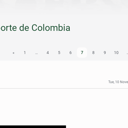
sporte de Colombia
«
1
…
4
5
6
7
8
9
10
Tue, 10 Nov