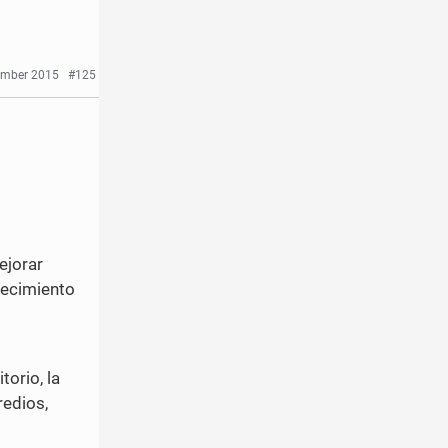
ember 2015
#125
ejorar
crecimiento
orio, la
redios,