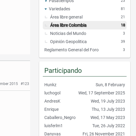
Pasatiempos
23
Variedades
81
Área libre general
21
Área libre Colombia
18
Noticias del Mundo
3
Opinión Geopolitica
39
Reglamento General del Foro
3
Participando
ember 2015
#123
Hunkz
Sun, 8 February
luchogol
Wed, 17 September 2025
AndresK
Wed, 19 July 2023
Enrique
Thu, 13 July 2023
Caballero_Negro
Wed, 17 May 2023
luisferlm1
Tue, 26 July 2022
Danyvas
Fri, 26 November 2021