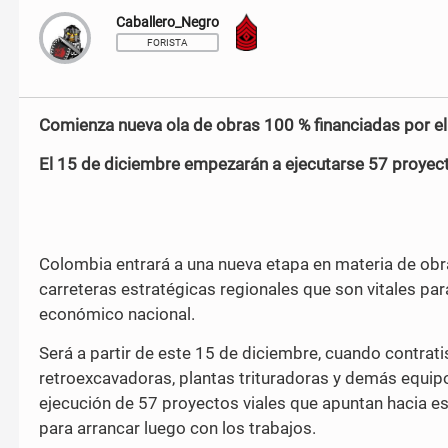
r
r
Caballero_Negro
Sargento Mayor
e
e
o
o
FORISTA
n
n
F
T
a
w
c
i
Comienza nueva ola de obras 100 % financiadas por e
e
t
b
t
El 15 de diciembre empezarán a ejecutarse 57 proyect
o
e
o
r
k
Colombia entrará a una nueva etapa en materia de obra
carreteras estratégicas regionales que son vitales para
económico nacional.
Será a partir de este 15 de diciembre, cuando contrati
retroexcavadoras, plantas trituradoras y demás equipos
ejecución de 57 proyectos viales que apuntan hacia est
para arrancar luego con los trabajos.