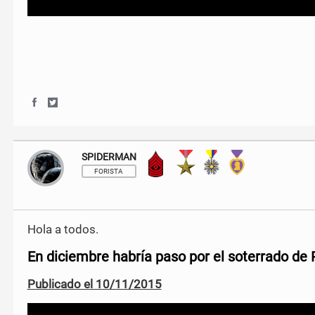
S
S
h
h
a
a
r
r
SPIDERMAN
Sargento Mayor
e
e
o
o
FORISTA
n
n
F
T
a
w
c
i
Hola a todos.
e
t
b
t
En diciembre habría paso por el soterrado de 
o
e
o
r
Publicado el 10/11/2015
k