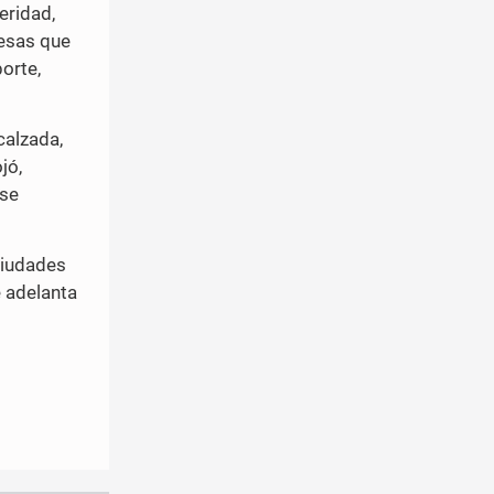
eridad,
resas que
orte,
calzada,
jó,
 se
ciudades
e adelanta