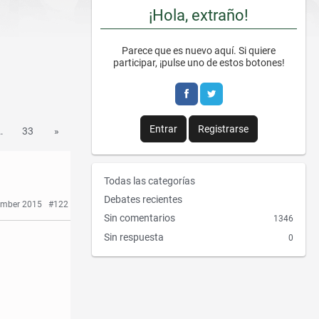
¡Hola, extraño!
Parece que es nuevo aquí. Si quiere
participar, ¡pulse uno de estos botones!
Entrar
Registrarse
…
33
»
E
Todas las categorías
n
Debates recientes
ember 2015
#122
l
Sin comentarios
1346
a
Sin respuesta
0
c
e
s
r
á