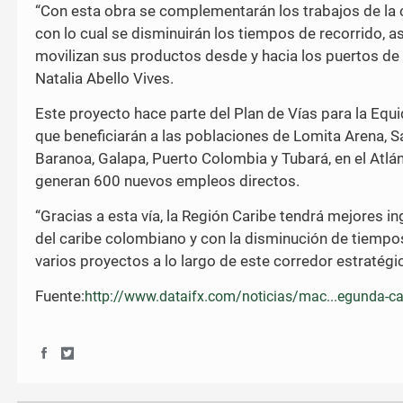
“Con esta obra se complementarán los trabajos de la 
con lo cual se disminuirán los tiempos de recorrido, 
movilizan sus productos desde y hacia los puertos de 
Natalia Abello Vives.
Este proyecto hace parte del Plan de Vías para la Equ
que beneficiarán a las poblaciones de Lomita Arena, Sa
Baranoa, Galapa, Puerto Colombia y Tubará, en el Atlá
generan 600 nuevos empleos directos.
“Gracias a esta vía, la Región Caribe tendrá mejores 
del caribe colombiano y con la disminución de tiempos 
varios proyectos a lo largo de este corredor estratégic
Fuente:
http://www.dataifx.com/noticias/mac...egunda-cal
S
S
h
h
a
a