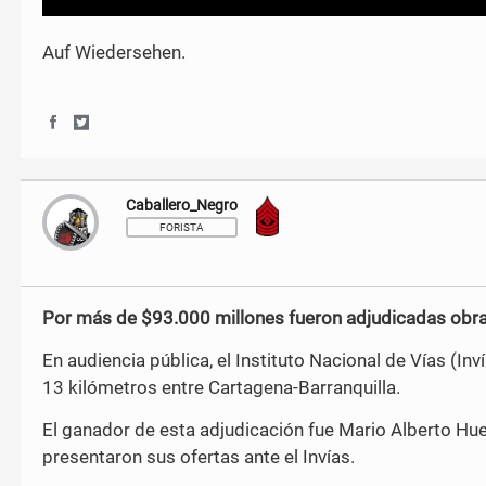
Auf Wiedersehen.
S
S
h
h
a
a
r
r
Caballero_Negro
Sargento Mayor
e
e
o
o
FORISTA
n
n
F
T
a
w
c
i
Por más de $93.000 millones fueron adjudicadas obra
e
t
b
t
En audiencia pública, el Instituto Nacional de Vías (I
o
e
o
r
13 kilómetros entre Cartagena-Barranquilla.
k
El ganador de esta adjudicación fue Mario Alberto Hu
presentaron sus ofertas ante el Invías.