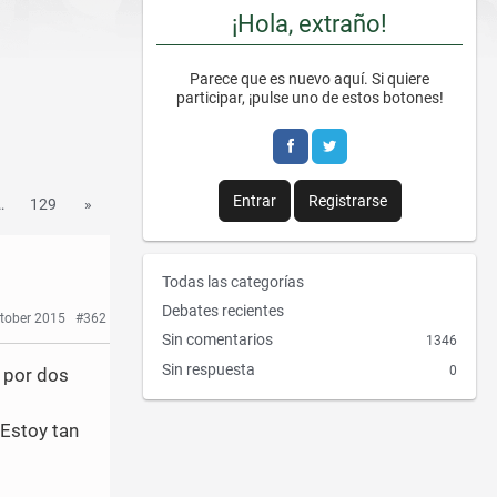
¡Hola, extraño!
Parece que es nuevo aquí. Si quiere
participar, ¡pulse uno de estos botones!
Entrar
Registrarse
…
129
»
E
Todas las categorías
n
Debates recientes
tober 2015
#362
l
Sin comentarios
1346
a
Sin respuesta
0
c
 por dos
e
s
s
 Estoy tan
r
á