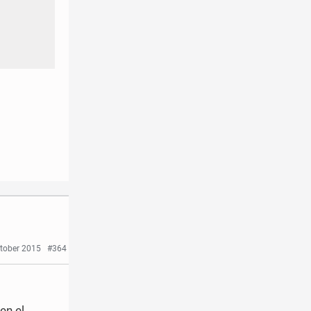
ctober 2015
#364
en el