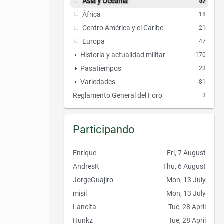
Asia y Oceanía
57
África
18
Centro América y el Caribe
21
Europa
47
Historia y actualidad militar
170
Pasatiempos
23
Variedades
81
Reglamento General del Foro
3
Participando
Enrique
Fri, 7 August
AndresK
Thu, 6 August
JorgeGuajiro
Mon, 13 July
misil
Mon, 13 July
Lancita
Tue, 28 April
Hunkz
Tue, 28 April