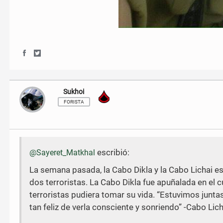
S
S
h
h
a
a
r
r
Sukhoi
Soldado de Primera
e
e
o
o
FORISTA
n
n
F
T
a
w
c
i
e
t
escribió:
@Sayeret_Matkhal
b
t
o
e
La semana pasada, la Cabo Dikla y la Cabo Lichai e
o
r
dos terroristas. La Cabo Dikla fue apuñalada en el c
k
terroristas pudiera tomar su vida. “Estuvimos junta
tan feliz de verla consciente y sonriendo” -Cabo Lich