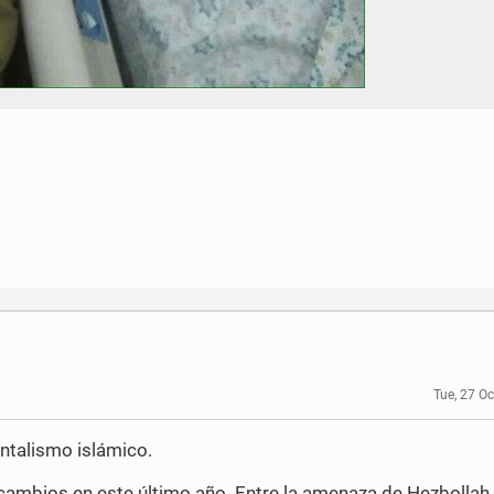
Tue, 27 O
entalismo islámico.
 cambios en este último año. Entre la amenaza de Hezbollah 