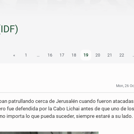
(IDF)
«
1
…
16
17
18
19
20
21
22
Mon, 26 Oc
aban patrullando cerca de Jerusalén cuando fueron atacadas
pero fue defendida por la Cabo Lichai antes de que uno de lo
 no importa lo que pueda suceder, siempre estaré a su lado.