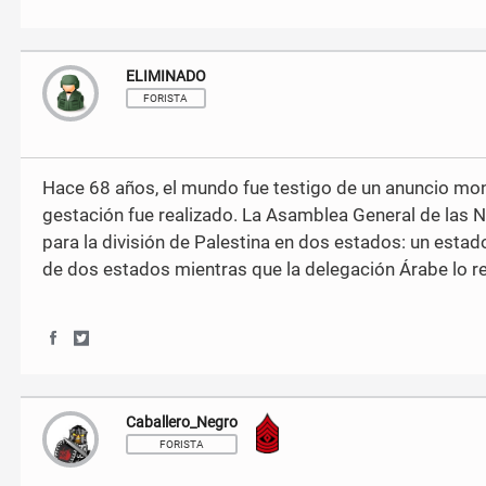
h
h
a
a
r
r
ELIMINADO
e
e
o
o
FORISTA
n
n
F
T
a
w
c
i
Hace 68 años, el mundo fue testigo de un anuncio mo
e
t
gestación fue realizado. La Asamblea General de las N
b
t
o
e
para la división de Palestina en dos estados: un estad
o
r
de dos estados mientras que la delegación Árabe lo r
k
S
S
h
h
a
a
r
r
Caballero_Negro
Sargento Mayor
e
e
o
o
FORISTA
n
n
F
T