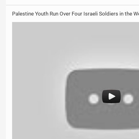
a
w
c
i
Palestine Youth Run Over Four Israeli Soldiers in the 
e
t
b
t
o
e
o
r
k