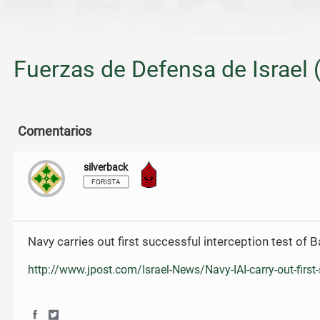
Fuerzas de Defensa de Israel 
Comentarios
silverback
Sargento Mayor
FORISTA
Navy carries out first successful interception test of 
http://www.jpost.com/Israel-News/Navy-IAI-carry-out-first
S
S