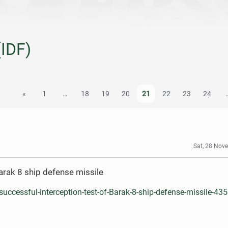
(IDF)
«
1
…
18
19
20
21
22
23
24
Sat, 28 Nov
Barak 8 ship defense missile
-successful-interception-test-of-Barak-8-ship-defense-missile-43