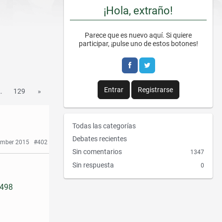
¡Hola, extraño!
Parece que es nuevo aquí. Si quiere
participar, ¡pulse uno de estos botones!
Entrar
Registrarse
…
129
»
E
Todas las categorías
n
Debates recientes
ember 2015
#402
l
Sin comentarios
1347
a
Sin respuesta
0
c
e
5498
s
r
á