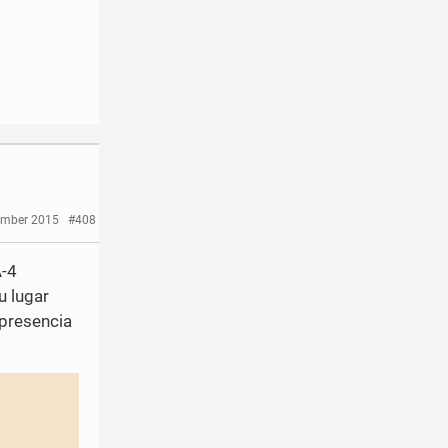
ember 2015
#408
A-4
u lugar
 presencia