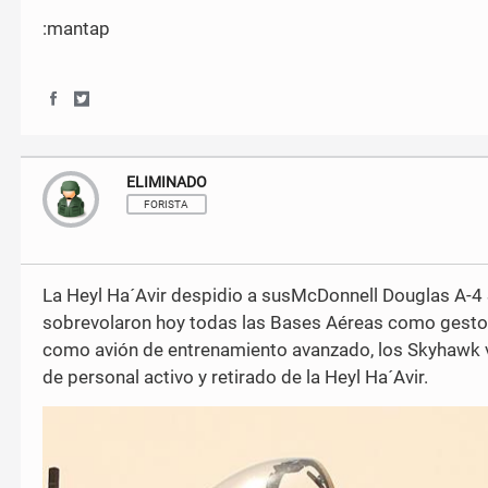
b
t
:mantap
o
e
o
r
k
S
S
h
h
a
a
r
r
ELIMINADO
e
e
o
o
FORISTA
n
n
F
T
a
w
c
i
La Heyl Ha´Avir despidio a susMcDonnell Douglas A-4
e
t
sobrevolaron hoy todas las Bases Aéreas como gesto 
b
t
o
e
como avión de entrenamiento avanzado, los Skyhawk vo
o
r
de personal activo y retirado de la Heyl Ha´Avir.
k