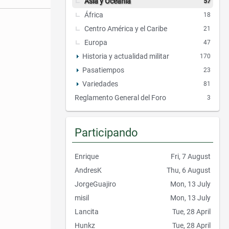
Asia y Oceanía
57
África
18
Centro América y el Caribe
21
Europa
47
Historia y actualidad militar
170
Pasatiempos
23
Variedades
81
Reglamento General del Foro
3
Participando
Enrique
Fri, 7 August
AndresK
Thu, 6 August
JorgeGuajiro
Mon, 13 July
misil
Mon, 13 July
Lancita
Tue, 28 April
Hunkz
Tue, 28 April