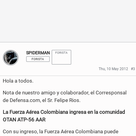
o
o
n
n
F
T
a
w
c
i
SPIDERMAN
FORISTA
FORISTA
e
t
Thu, 10 May 2012
#3
b
t
Hola a todos.
o
e
Nota de nuestro amigo y colaborador, el Corresponsal
o
r
de Defensa.com, el Sr. Felipe Rios.
k
La Fuerza Aérea Colombiana ingresa en la comunidad
OTAN ATP-56 AAR
Con su ingreso, la Fuerza Aérea Colombiana puede