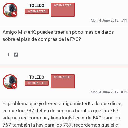
TOLEDO
WEBMASTER
a
a
WEBMASTER
r
r
Mon, 4 June 2012
#11
e
e
Amigo MisterK, puedes traer un poco mas de datos
o
o
sobre el plan de compras de la FAC?
n
n
F
T
S
S
a
w
h
h
c
i
TOLEDO
WEBMASTER
a
a
WEBMASTER
e
t
r
r
Mon, 4 June 2012
#12
b
t
e
e
El problema que yo le veo amigo misterK a lo que dices,
o
e
o
o
es que los 737 deben de ser mas baratos que los 767,
o
r
ademas así como hay linea logística en la FAC para los
n
n
767 también la hay para los 737, recordemos que el c-
k