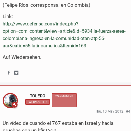
(Felipe Ríos, corresponsal en Colombia)
Link:
http://www.defensa.com/index.php?
option=com_content&view=article&id=5934:la-fuerza-aerea-
colombiana-ingresa-en-la-comunidad-otan-atp-56-
aar&catid=55:latinoamerica&Itemid=163
Auf Wiedersehen.
S
S
h
h
TOLEDO
WEBMASTER
a
a
WEBMASTER
r
r
Thu, 10 May 2012
#4
e
e
Un vídeo de cuando el 767 estaba en Israel y hacia
o
o
pruebas con un kfir C-10.