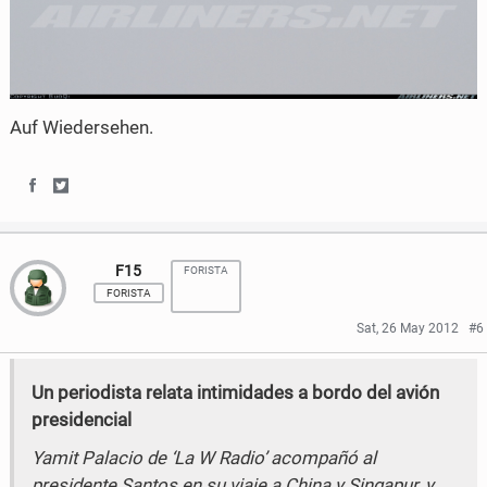
k
Auf Wiedersehen.
S
S
h
h
F15
FORISTA
a
a
FORISTA
r
r
Sat, 26 May 2012
#6
e
e
Un periodista relata intimidades a bordo del avión
o
o
presidencial
n
n
Yamit Palacio de ‘La W Radio’ acompañó al
F
T
presidente Santos en su viaje a China y Singapur, y