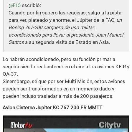
n
n
escribió:
@F15
Cuando por fin supero las requisas, salgo a la pista
F
T
para ver, plateado y enorme, el Júpiter de la FAC,
un
a
w
Boeing 767-200 carguero de uso militar,
acondicionado para llevar al presidente Juan Manuel
c
i
Santos
a su segunda visita de Estado en Asia.
e
t
b
t
Lo habrán acondicionado, pero su función primaria
o
e
seguirá siendo reabastecer en el aire a los aviones KFIR y
OA-37.
o
r
Sinembargo, sé que por ser Multi Misión, estos aviones
k
pueden ser transformados en un momento dado y
pueden incluso trasladar a más de 200 pasajeros.
Avion Cisterna Jupiter KC 767 200 ER MMTT