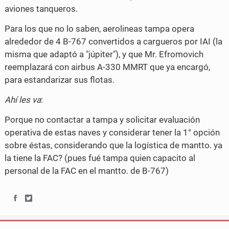
aviones tanqueros.
Para los que no lo saben, aerolineas tampa opera
alrededor de 4 B-767 convertidos a cargueros por IAI (la
misma que adaptó a "júpiter"), y que Mr. Efromovich
reemplazará con airbus A-330 MMRT que ya encargó,
para estandarizar sus flotas.
Ahí les va
:
Porque no contactar a tampa y solicitar evaluación
operativa de estas naves y considerar tener la 1° opción
sobre éstas, considerando que la logística de mantto. ya
la tiene la FAC? (pues fué tampa quien capacito al
personal de la FAC en el mantto. de B-767)
S
S
h
h