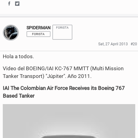
S
S
h
h
SPIDERMAN
FORISTA
a
a
FORISTA
r
r
Sat, 27 April 2013
#20
e
e
Hola a todos.
o
o
Video del BOEING/IAI KC-767 MMTT (Multi Mission
n
n
Tanker Transport) "Júpiter". Año 2011.
F
T
IAI The Colombian Air Force Receives its Boeing 767
a
w
Based Tanker
c
i
e
t
b
t
o
e