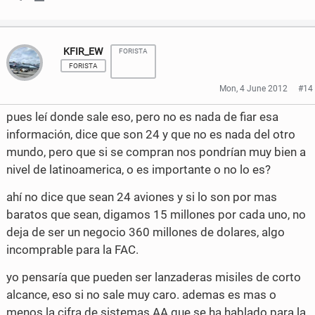
F
T
S
S
a
w
h
h
KFIR_EW
c
i
FORISTA
a
a
FORISTA
e
t
r
r
Mon, 4 June 2012
#14
b
t
e
e
pues leí donde sale eso, pero no es nada de fiar esa
o
e
o
o
información, dice que son 24 y que no es nada del otro
mundo, pero que si se compran nos pondrían muy bien a
o
r
n
n
nivel de latinoamerica, o es importante o no lo es?
k
F
T
ahí no dice que sean 24 aviones y si lo son por mas
a
w
baratos que sean, digamos 15 millones por cada uno, no
c
i
deja de ser un negocio 360 millones de dolares, algo
incomprable para la FAC.
e
t
yo pensaría que pueden ser lanzaderas misiles de corto
b
t
alcance, eso si no sale muy caro. ademas es mas o
o
e
menos la cifra de sistemas AA que se ha hablado para la