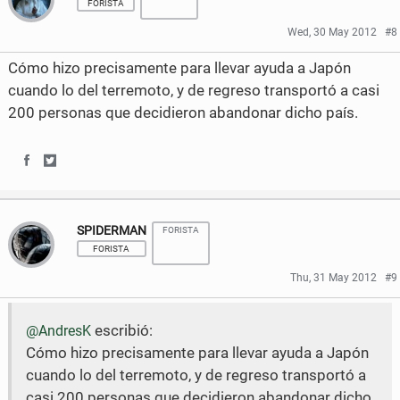
FORISTA
r
r
Wed, 30 May 2012
#8
e
e
Cómo hizo precisamente para llevar ayuda a Japón
o
o
cuando lo del terremoto, y de regreso transportó a casi
200 personas que decidieron abandonar dicho país.
n
n
F
T
S
S
a
w
h
h
c
i
SPIDERMAN
FORISTA
a
a
e
t
FORISTA
r
r
b
t
Thu, 31 May 2012
#9
e
e
o
e
escribió:
@AndresK
o
o
o
r
Cómo hizo precisamente para llevar ayuda a Japón
n
n
k
cuando lo del terremoto, y de regreso transportó a
F
T
casi 200 personas que decidieron abandonar dicho