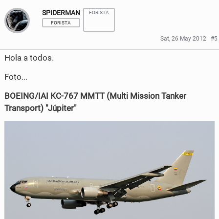
SPIDERMAN
FORISTA
a
a
FORISTA
r
r
Sat, 26 May 2012
#5
e
e
Hola a todos.
o
o
Foto...
n
n
BOEING/IAI KC-767 MMTT (Multi Mission Tanker
F
T
Transport) "Júpiter"
a
w
c
i
e
t
b
t
o
e
o
r