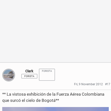
c
i
a
a
e
t
r
r
b
t
e
e
o
e
o
o
o
r
n
n
k
F
T
a
w
c
i
Clark
FORISTA
FORISTA
e
t
Fri, 9 November 2012
#17
b
t
** La vistosa exhibición de la Fuerza Aérea Colombiana
o
e
que surcó el cielo de Bogotá**
o
r