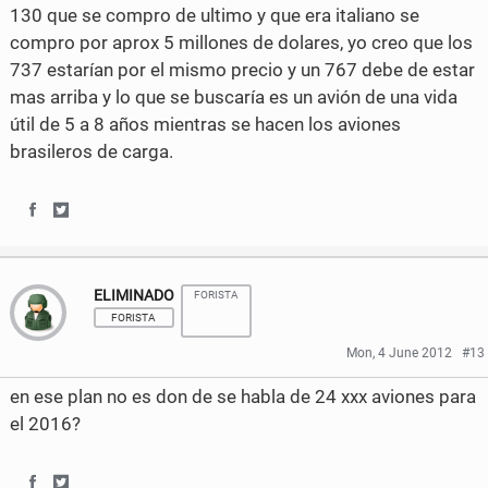
F
T
130 que se compro de ultimo y que era italiano se
a
w
compro por aprox 5 millones de dolares, yo creo que los
737 estarían por el mismo precio y un 767 debe de estar
c
i
mas arriba y lo que se buscaría es un avión de una vida
e
t
útil de 5 a 8 años mientras se hacen los aviones
brasileros de carga.
b
t
o
e
S
S
o
r
h
h
k
ELIMINADO
FORISTA
a
a
FORISTA
r
r
Mon, 4 June 2012
#13
e
e
en ese plan no es don de se habla de 24 xxx aviones para
o
o
el 2016?
n
n