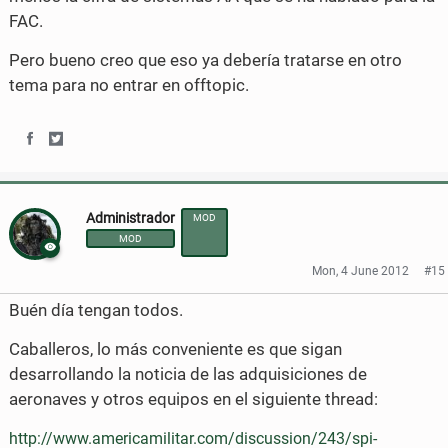
o
r
FAC.
k
Pero bueno creo que eso ya debería tratarse en otro
tema para no entrar en offtopic.
S
S
h
h
Administrador
MOD
a
a
MOD
r
r
Mon, 4 June 2012
#15
e
e
Buén día tengan todos.
o
o
Caballeros, lo más conveniente es que sigan
n
n
desarrollando la noticia de las adquisiciones de
aeronaves y otros equipos en el siguiente thread:
F
T
a
w
http://www.americamilitar.com/discussion/243/spi-