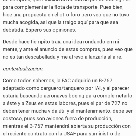
para complementar la flota de transporte. Pues bien,
F
T
hice una propuesta en el otro foro pero veo que no tuvo
a
w
mucha acogida, asi que la traigo aquí para que sea
c
i
debatida. Espero sus opiniones.
e
t
Desde hace tiempito traía una idea rondando en mi
mente, y ante el anuncio de estas compras, pues veo que
b
t
no es tan descabellada y me atrevo a lanzarla al aire.
o
e
contextualizacion:
o
r
Como todos sabemos, la FAC adquirió un B-767
k
adaptado como carguero/tanquero por IAI, y al parecer
estaría buscando aeronaves boeing para complemetarlo
a éste y a Zeus en estas labores, pues el par de 727 no
deben tener mucha vida útil y el mantenimiento. debe ser
costoso, pues son aviones fuera de producción,
mientras el B-767 mantendrá abierta su producción con
el reciente contrato con la USAF para suministro de