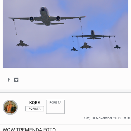
k
S
S
h
h
KQRE
FORISTA
a
a
FORISTA
r
r
Sat, 10 November 2012
#18
e
e
WOW TREMENDA FOTO.