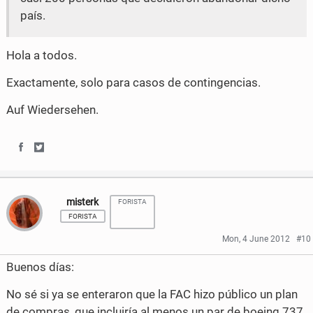
país.
a
w
c
i
Hola a todos.
e
t
Exactamente, solo para casos de contingencias.
b
t
Auf Wiedersehen.
o
e
o
r
S
S
k
h
h
misterk
FORISTA
a
a
FORISTA
r
r
Mon, 4 June 2012
#10
e
e
Buenos días:
o
o
No sé si ya se enteraron que la FAC hizo público un plan
n
n
de compras, que incluiría al menos un par de boeing 737