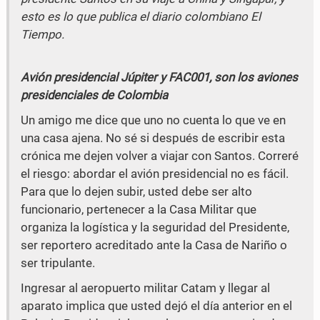
a
w
esto es lo que publica el diario colombiano El
Tiempo.
c
i
e
t
Avión presidencial Júpiter y FAC001, son los aviones
b
t
presidenciales de Colombia
o
e
Un amigo me dice que uno no cuenta lo que ve en
una casa ajena. No sé si después de escribir esta
o
r
crónica me dejen volver a viajar con Santos. Correré
k
el riesgo: abordar el avión presidencial no es fácil.
Para que lo dejen subir, usted debe ser alto
funcionario, pertenecer a la Casa Militar que
organiza la logística y la seguridad del Presidente,
ser reportero acreditado ante la Casa de Nariño o
ser tripulante.
Ingresar al aeropuerto militar Catam y llegar al
aparato implica que usted dejó el día anterior en el