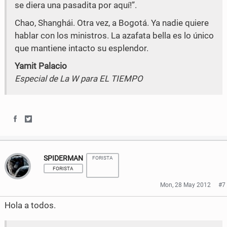
se diera una pasadita por aquí!”.
Chao, Shanghái. Otra vez, a Bogotá. Ya nadie quiere
hablar con los ministros. La azafata bella es lo único
que mantiene intacto su esplendor.
Yamit Palacio
Especial de La W para EL TIEMPO
S
S
h
h
SPIDERMAN
FORISTA
a
a
FORISTA
r
r
Mon, 28 May 2012
#7
e
e
Hola a todos.
o
o