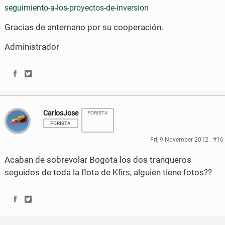
seguimiento-a-los-proyectos-de-inversion
c
i
Gracias de antemano por su cooperación.
e
t
b
t
Administrador
o
e
o
r
S
S
k
h
h
CarlosJose
FORISTA
a
a
FORISTA
r
r
Fri, 9 November 2012
#16
e
e
Acaban de sobrevolar Bogota los dos tranqueros
o
o
seguidos de toda la flota de Kfirs, alguien tiene fotos??
n
n
F
T
S
S
a
w
h
h