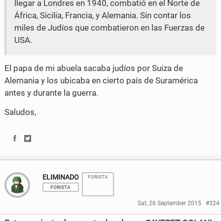
llegar a Londres en 1940, combatió en el Norte de
África, Sicilia, Francia, y Alemania. Sin contar los
miles de Judíos que combatieron en las Fuerzas de
USA.
El papa de mi abuela sacaba judíos por Suiza de
Alemania y los ubicaba en cierto país de Suramérica
antes y durante la guerra.
Saludos,
S
S
h
h
ELIMINADO
FORISTA
a
a
FORISTA
r
r
Sat, 26 September 2015
#324
e
e