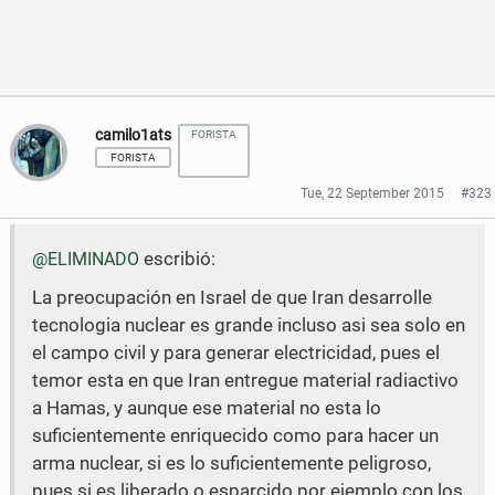
n
n
F
T
a
w
c
i
camilo1ats
FORISTA
FORISTA
e
t
Tue, 22 September 2015
#323
b
t
o
e
escribió:
@ELIMINADO
o
r
La preocupación en Israel de que Iran desarrolle
k
tecnologia nuclear es grande incluso asi sea solo en
el campo civil y para generar electricidad, pues el
temor esta en que Iran entregue material radiactivo
a Hamas, y aunque ese material no esta lo
suficientemente enriquecido como para hacer un
arma nuclear, si es lo suficientemente peligroso,
pues si es liberado o esparcido por ejemplo con los