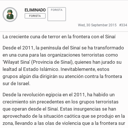
h
h
ELIMINADO
FORISTA
a
a
FORISTA
r
r
Wed, 30 September 2015
#334
e
e
La creciente cuna de terror en la frontera con el Sinaí
o
o
Desde el 2011, la península del Sinaí se ha transformado
n
n
en una cuna para las organizaciones terroristas como
‘Wilayat Sina’ (Provincia de Sinaí), quienes han jurado su
F
T
lealtad al Estado Islámico. Inevitablemente, estos
a
w
grupos algún día dirigirán su atención contra la frontera
c
i
sur de Israel.
e
t
Desde la revolución egipcia en el 2011, ha habido un
crecimiento sin precedentes en los grupos terroristas
b
t
que operan desde el Sinaí. Estas insurgencias se han
o
e
aprovechado de la situación caótica que se produjo en la
o
r
zona, llevando a las olas de violencia que a la frontera sur