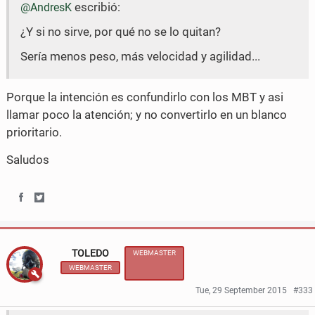
escribió:
@AndresK
o
o
o
r
¿Y si no sirve, por qué no se lo quitan?
n
n
k
Sería menos peso, más velocidad y agilidad...
F
T
a
w
Porque la intención es confundirlo con los MBT y asi
c
i
llamar poco la atención; y no convertirlo en un blanco
e
t
prioritario.
b
t
Saludos
o
e
o
r
S
S
k
h
h
TOLEDO
WEBMASTER
a
a
WEBMASTER
r
r
Tue, 29 September 2015
#333
e
e