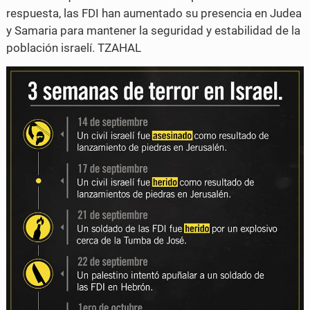
respuesta, las FDI han aumentado su presencia en Judea
n
n
y Samaria para mantener la seguridad y estabilidad de la
F
T
población israelí. TZAHAL
a
w
c
i
e
t
b
t
o
e
o
r
k