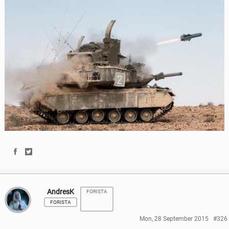
S
S
h
h
AndresK
FORISTA
a
a
FORISTA
r
r
Mon, 28 September 2015
#326