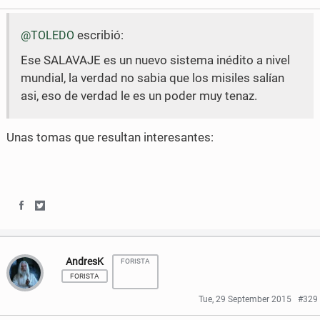
e
e
o
e
escribió:
@TOLEDO
o
o
o
r
Ese SALAVAJE es un nuevo sistema inédito a nivel
n
n
k
mundial, la verdad no sabia que los misiles salían
F
T
asi, eso de verdad le es un poder muy tenaz.
a
w
c
i
Unas tomas que resultan interesantes:
e
t
b
t
o
e
S
S
o
r
h
h
k
AndresK
FORISTA
a
a
FORISTA
r
r
Tue, 29 September 2015
#329
e
e