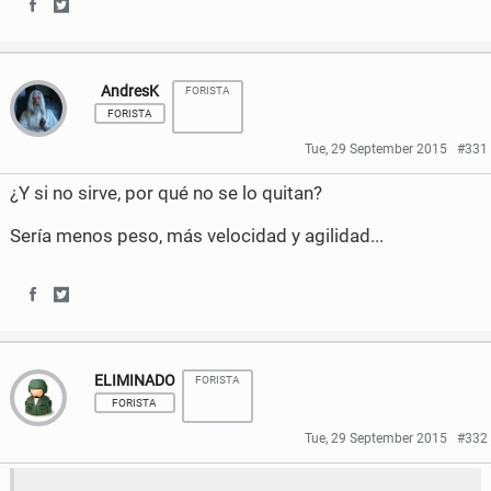
b
t
S
S
o
e
h
h
AndresK
FORISTA
o
r
a
a
FORISTA
k
r
r
Tue, 29 September 2015
#331
e
e
¿Y si no sirve, por qué no se lo quitan?
o
o
Sería menos peso, más velocidad y agilidad...
n
n
F
T
S
S
a
w
h
h
c
i
ELIMINADO
FORISTA
a
a
e
t
FORISTA
r
r
Tue, 29 September 2015
#332
b
t
e
e
o
e