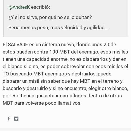
escribió:
o
o
@AndresK
¿Y si no sirve, por qué no se lo quitan?
n
n
Sería menos peso, más velocidad y agilidad...
F
T
a
w
El SALVAJE es un sistema nuevo, donde unos 20 de
c
i
estos pueden contra 100 MBT del enemigo, esos misiles
e
t
tienen una capacidad enorme, no es dispararlos y dar en
el blanco si o no, es poder sobrevolar con esos misiles el
b
t
TO buscando MBT enemigos y destruirlos, puede
o
e
disparar un misil sin saber que hay MBT en el terreno y
buscarlo y destruirlo y si no encuentra, elegir otro blanco,
o
r
por eso tienen que actuar camuflados dentro de otros
k
MBT para volverse poco llamativos.
S
S