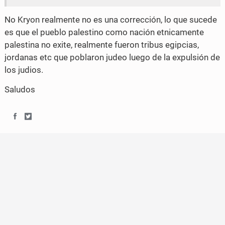
No Kryon realmente no es una corrección, lo que sucede
es que el pueblo palestino como nación etnicamente
palestina no exite, realmente fueron tribus egipcias,
jordanas etc que poblaron judeo luego de la expulsión de
los judios.
Saludos
S
S
h
h
a
a
r
r
e
e
o
o