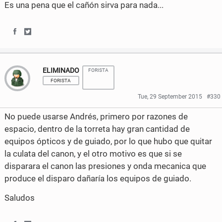
Es una pena que el cañón sirva para nada...
o
o
n
n
S
S
F
T
h
h
a
w
ELIMINADO
FORISTA
a
a
FORISTA
c
i
r
r
Tue, 29 September 2015
#330
e
t
e
e
No puede usarse Andrés, primero por razones de
b
t
o
o
espacio, dentro de la torreta hay gran cantidad de
o
e
equipos ópticos y de guiado, por lo que hubo que quitar
n
n
la culata del canon, y el otro motivo es que si se
o
r
F
T
disparara el canon las presiones y onda mecanica que
k
produce el disparo dañaría los equipos de guiado.
a
w
c
i
Saludos
e
t