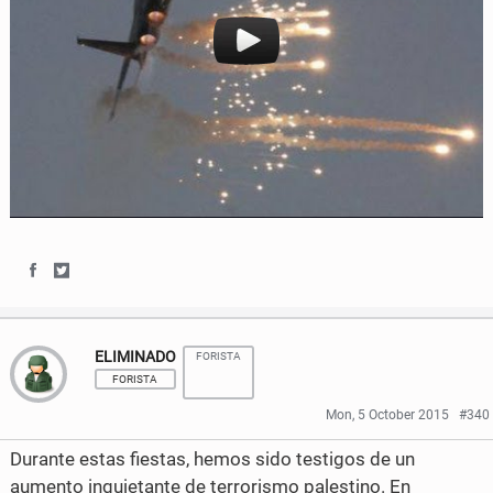
c
i
e
t
b
t
o
e
o
r
k
S
S
h
h
ELIMINADO
FORISTA
a
a
FORISTA
r
r
Mon, 5 October 2015
#340
e
e
Durante estas fiestas, hemos sido testigos de un
o
o
aumento inquietante de terrorismo palestino. En