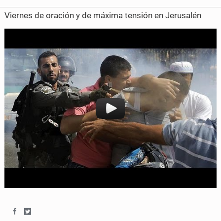
b
t
Viernes de oración y de máxima tensión en Jerusalén
o
e
o
r
k
S
S