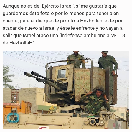
e
e
Aunque no es del Ejército Israelí, sí me gustaría que
o
o
guardemos ésta foto o por lo menos para tenerla en
cuenta, para el día que de pronto a Hezbollah le dé por
n
n
atacar de nuevo a Israel y éste le enfrente y no vayan a
F
T
salir que Israel atacó una "indefensa ambulancia M-113
de HezbollaH"
a
w
c
i
e
t
b
t
o
e
o
r
k