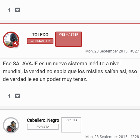
S
S
h
h
TOLEDO
WEBMASTER
a
a
WEBMASTER
r
r
Mon, 28 September 2015
#327
e
e
Ese SALAVAJE es un nuevo sistema inédito a nivel
o
o
mundial, la verdad no sabia que los misiles salían asi, eso
de verdad le es un poder muy tenaz.
n
n
F
T
S
S
a
w
h
h
c
i
Caballero_Negro
FORISTA
a
a
e
t
FORISTA
r
r
b
t
Mon, 28 September 2015
#328