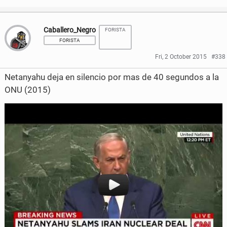
h
h
Caballero_Negro
FORISTA
a
a
FORISTA
r
r
Fri, 2 October 2015
#338
e
e
Netanyahu deja en silencio por mas de 40 segundos a la
o
o
ONU (2015)
n
n
F
T
a
w
c
i
e
t
b
t
o
e