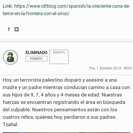
Link:
https://www.idfblog.com/spanish/la-creciente-cuna-de-
terror-en-la-frontera-con-el-sinai/
S
S
h
h
ELIMINADO
FORISTA
a
a
FORISTA
r
r
Thu, 1 October 2015
#335
e
e
Hoy, un terrorista palestino disparó y asesinó a una
o
o
madre y un padre mientras conducían camino a casa con
sus hijos de 9, 7, 4 años y 4 meses de edad. Nuestras
n
n
fuerzas se encuentran registrando el área en búsqueda
F
T
del culpable. Nuestros pensamientos están con los
cuatros niños, quiénes hoy, perdieron a sus padres.
a
w
Tzahal
c
i