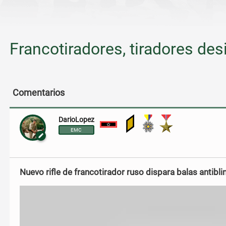
Francotiradores, tiradores de
Comentarios
DarioLopez
Subteniente
EMC
Nuevo rifle de francotirador ruso dispara balas antiblin