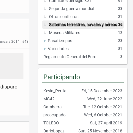
Conflictos del siglo XXI
61
Segunda guerra mundial
23
Otros conflictos
21
Sistemas terrestres, navales y aéreos
36
Museos Militares
12
Pasatiempos
23
anuary 2014
#43
Variedades
81
Reglamento General del Foro
3
Participando
l disparo
Kevin_Perilla
Fri, 15 December 2023
MG42
Wed, 22 June 2022
Camberra
Tue, 12 October 2021
preocupado
Wed, 6 October 2021
TOLEDO
Sat, 27 April 2019
DarioLopez
Sun, 25 November 2018