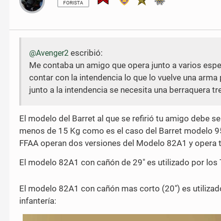
o
o
FORISTA
n
n
F
T
a
w
c
i
e
t
escribió:
@Avenger2
b
t
Me contaba un amigo que opera junto a varios espe
o
e
o
r
contar con la intendencia lo que lo vuelve una arma
k
junto a la intendencia se necesita una berraquera t
El modelo del Barret al que se refirió tu amigo debe 
menos de 15 Kg como es el caso del Barret modelo 9
FFAA operan dos versiones del Modelo 82A1 y opera ta
El modelo 82A1 con cañón de 29" es utilizado por los
El modelo 82A1 con cañón mas corto (20") es utilizad
infantería: