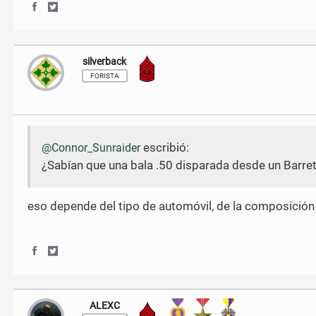
S
S
h
h
a
a
r
r
silverback
Sargento Mayor
e
e
o
o
FORISTA
n
n
F
T
a
w
c
i
e
t
escribió:
@Connor_Sunraider
b
t
¿Sabían que una bala .50 disparada desde un Barret
o
e
o
r
k
eso depende del tipo de automóvil, de la composición del
S
S
h
h
a
a
r
r
ALEXC
Sargento
e
e