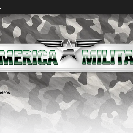
S
aéreos