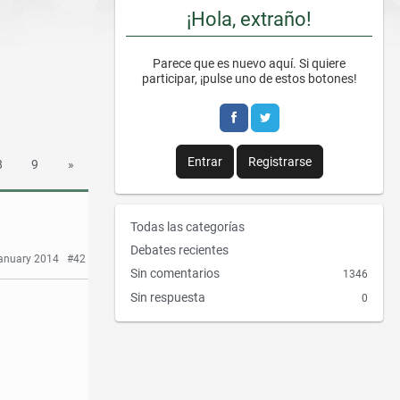
¡Hola, extraño!
Parece que es nuevo aquí. Si quiere
participar, ¡pulse uno de estos botones!
Entrar
Registrarse
8
9
»
E
Todas las categorías
n
Debates recientes
anuary 2014
#42
l
Sin comentarios
1346
a
Sin respuesta
0
c
e
s
r
á