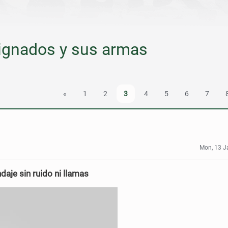
signados y sus armas
«
1
2
3
4
5
6
7
Mon, 13 J
daje sin ruido ni llamas