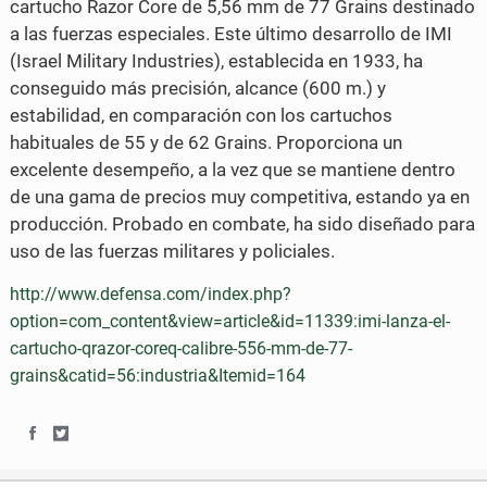
cartucho Razor Core de 5,56 mm de 77 Grains destinado
a las fuerzas especiales. Este último desarrollo de IMI
k
(Israel Military Industries), establecida en 1933, ha
conseguido más precisión, alcance (600 m.) y
estabilidad, en comparación con los cartuchos
habituales de 55 y de 62 Grains. Proporciona un
excelente desempeño, a la vez que se mantiene dentro
de una gama de precios muy competitiva, estando ya en
producción. Probado en combate, ha sido diseñado para
uso de las fuerzas militares y policiales.
http://www.defensa.com/index.php?
option=com_content&view=article&id=11339:imi-lanza-el-
cartucho-qrazor-coreq-calibre-556-mm-de-77-
grains&catid=56:industria&Itemid=164
S
S