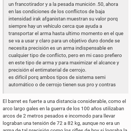
c
i
un francotirador y a la pesada munición .50, ahora
en las condiciones de los conflictos de baja
e
t
intensidad irak afganistan muestran su valor porq
b
t
siempre hay un vehículo cerca que ayuda a
o
e
transportar el arma hasta ultimo momento en el que
se va a usar y claro para un objetivo duro donde se
o
r
necesita precisión es un arma indispensable en
k
cualquier tipo de conflicto, pero en mi caso prefiero
en este tipo de arma y para maximizar el alcance y
precisión el entimaterial de cerrojo.
es difícil porq ambos tipos de sistema semi
automático o de cerrojo tienen sus pro y contras
El barret es fuerte a una distancia considerable, como el
arco largo gales en la guerra de los 100 años utilizaban
arcos de 2 metros pesados e incomodo para llevar
lograban una tensión de 72 a 82 kg, aunque no era un
arma de tal precisión como los rifles de hoy si lograba la