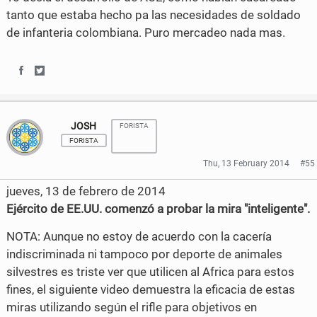
tanto que estaba hecho pa las necesidades de soldado
c
i
de infanteria colombiana. Puro mercadeo nada mas.
e
t
b
t
S
S
o
e
h
h
o
r
JOSH
FORISTA
a
a
FORISTA
k
r
r
Thu, 13 February 2014
#55
e
e
jueves, 13 de febrero de 2014
o
o
Ejército de EE.UU. comenzó a probar la mira "inteligente".
n
n
NOTA: Aunque no estoy de acuerdo con la cacería
indiscriminada ni tampoco por deporte de animales
F
T
silvestres es triste ver que utilicen al Africa para estos
a
w
fines, el siguiente video demuestra la eficacia de estas
c
i
miras utilizando según el rifle para objetivos en