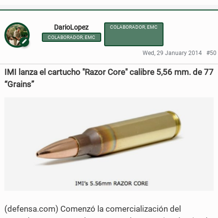
h
h
DarioLopez
COLABORADOR, EMC
a
a
COLABORADOR, EMC
r
r
Wed, 29 January 2014
#50
e
e
IMI lanza el cartucho "Razor Core" calibre 5,56 mm. de 77
o
o
“Grains”
n
n
F
T
a
w
c
i
e
t
b
t
o
e
(defensa.com) Comenzó la comercialización del
o
r