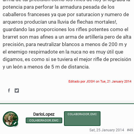
potencia para perforar la armadura pesada de los
caballeros franceses ya que por saturacion y numero de
arqueros producían una lluvia de flechas mortales!,
guardando las proporciones los rifles potentes como el
brarret son mas afines a un arma de artillería pero de alta
precisión, para neutralizar blancos a menos de 200 m y
el enemigo respirnadote en la nuca no es muy útil que
digamos, es como si se tuviera el mejor rifle de precisión
y un león a menos de 5 m de distancia.
Editado por JOSH on
Tue, 21 January 2014
S
S
h
h
DarioLopez
COLABORADOR, EMC
a
a
COLABORADOR, EMC
r
r
Sat, 25 January 2014
#49