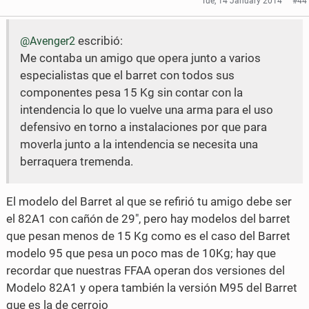
Tue, 14 January 2014
#44
e
e
escribió:
@Avenger2
o
o
Me contaba un amigo que opera junto a varios
n
n
especialistas que el barret con todos sus
F
T
componentes pesa 15 Kg sin contar con la
intendencia lo que lo vuelve una arma para el uso
a
w
defensivo en torno a instalaciones por que para
c
i
moverla junto a la intendencia se necesita una
berraquera tremenda.
e
t
b
t
El modelo del Barret al que se refirió tu amigo debe ser
o
e
el 82A1 con cañón de 29", pero hay modelos del barret
o
r
que pesan menos de 15 Kg como es el caso del Barret
modelo 95 que pesa un poco mas de 10Kg; hay que
k
recordar que nuestras FFAA operan dos versiones del
Modelo 82A1 y opera también la versión M95 del Barret
que es la de cerrojo