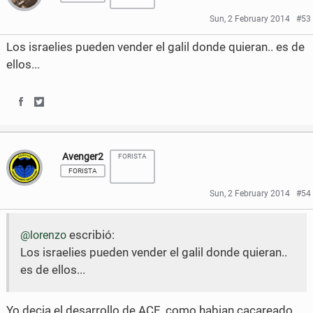
e
t
r
r
Sun, 2 February 2014
#53
b
t
e
e
Los israelies pueden vender el galil donde quieran.. es de
o
e
o
o
ellos...
o
r
n
n
k
F
T
S
S
a
w
h
h
Avenger2
c
i
FORISTA
a
a
FORISTA
e
t
r
r
Sun, 2 February 2014
#54
b
t
e
e
o
e
escribió:
@lorenzo
o
o
Los israelies pueden vender el galil donde quieran..
o
r
n
n
es de ellos...
k
F
T
a
w
Yo decia el desarrollo de ACE, como habian cacareado