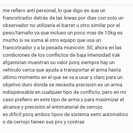
e
t
e
e
me refiero anti personal, lo que digo es que un
b
t
o
o
francotirador detrás de las lineas por días con solo un
o
e
observador no utilizaría el barret u otro similar por el
n
n
peso/tamaño ya que incluso un poco mas de 10kg es
o
r
F
T
mucho si se suma al otro equipo que usa un
k
francotirador y a la pesada munición .50, ahora en las
a
w
condiciones de los conflictos de baja intensidad irak
c
i
afganistan muestran su valor porq siempre hay un
e
t
vehículo cerca que ayuda a transportar el arma hasta
ultimo momento en el que se va a usar y claro para un
b
t
objetivo duro donde se necesita precisión es un arma
o
e
indispensable en cualquier tipo de conflicto, pero en mi
caso prefiero en este tipo de arma y para maximizar el
o
r
alcance y precisión el entimaterial de cerrojo.
k
es difícil porq ambos tipos de sistema semi automático
o de cerrojo tienen sus pro y contras