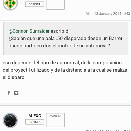
FORISTA
e
t
Mon, 13 January 2014
#43
b
t
o
e
escribió:
@Connor_Sunraider
o
r
¿Sabían que una bala .50 disparada desde un Barret
puede partir en dos el motor de un automóvil?.
k
eso depende del tipo de automóvil, de la composición
del proyectil utilizado y de la distancia a la cual se realiza
el disparo
S
S
h
h
ALEXC
FORISTA
a
a
FORISTA
r
r