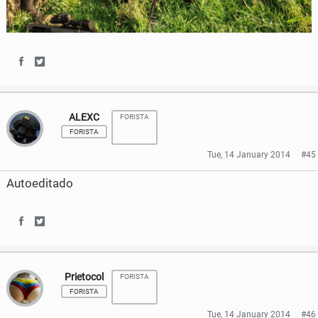
S
S
h
h
ALEXC
FORISTA
a
a
FORISTA
r
r
Tue, 14 January 2014
#45
e
e
Autoeditado
o
o
n
n
S
S
F
T
h
h
a
w
Prietocol
FORISTA
a
a
FORISTA
c
i
r
r
Tue, 14 January 2014
#46