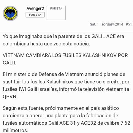
h
h
Avenger2
FORISTA
a
a
FORISTA
r
r
Sat, 1 February 2014
#51
e
e
Yo que imaginaba que la patente de los GALIL ACE era
o
o
colombiana hasta que veo esta noticia:
n
n
VIETNAM CAMBIARA LOS FUSILES KALASHNIKOV POR
GALIL
F
T
a
w
El ministerio de Defensa de Vietnam anunció planes de
sustituir los fusiles Kalashnikov que tiene su ejército, por
c
i
fusiles IWI Galil israelíes, informó la televisión vietnamita
e
t
QPVN.
b
t
Según esta fuente, próximamente en el país asiático
o
e
comienza a operar una planta para la fabricación de
fusiles automáticos Galil ACE 31 y ACE32 de calibre 7,62
o
r
milímetros.