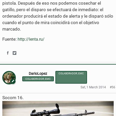
pistola. Después de eso nos podemos cosechar el
gatillo, pero el disparo se efectuará de inmediato: el
ordenador producirá el estado de alerta y le disparó sólo
cuando el punto de mira coincidirá con el objetivo
marcado.
Fuente:
http://lenta.ru/
S
S
h
h
DarioLopez
COLABORADOR, EMC
a
a
COLABORADOR, EMC
r
r
Sat, 1 March 2014
#56
e
e
Socom 16.
o
o
n
n