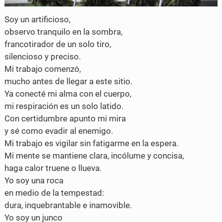
o
e
Soy un artificioso,
o
r
observo tranquilo en la sombra,
k
francotirador de un solo tiro,
silencioso y preciso.
Mi trabajo comenzó,
mucho antes de llegar a este sitio.
Ya conecté mi alma con el cuerpo,
mi respiración es un solo latido.
Con certidumbre apunto mi mira
y sé como evadir al enemigo.
Mi trabajo es vigilar sin fatigarme en la espera.
Mi mente se mantiene clara, incólume y concisa,
haga calor truene o llueva.
Yo soy una roca
en medio de la tempestad:
dura, inquebrantable e inamovible.
Yo soy un junco