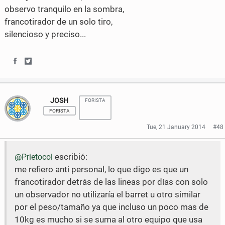
observo tranquilo en la sombra,
francotirador de un solo tiro,
silencioso y preciso...
S
S
h
h
JOSH
FORISTA
a
a
FORISTA
r
r
Tue, 21 January 2014
#48
e
e
escribió:
@Prietocol
o
o
me refiero anti personal, lo que digo es que un
n
n
francotirador detrás de las lineas por días con solo
F
T
un observador no utilizaría el barret u otro similar
por el peso/tamaño ya que incluso un poco mas de
a
w
10kg es mucho si se suma al otro equipo que usa