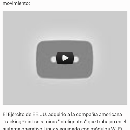
movimiento:
e
t
b
t
o
e
o
r
k
El Ejército de EE.UU. adquirió a la compañía americana
TrackingPoint seis miras "inteligentes" que trabajan en el
sistema operativo Linux y equipado con módulos Wi-Fi.