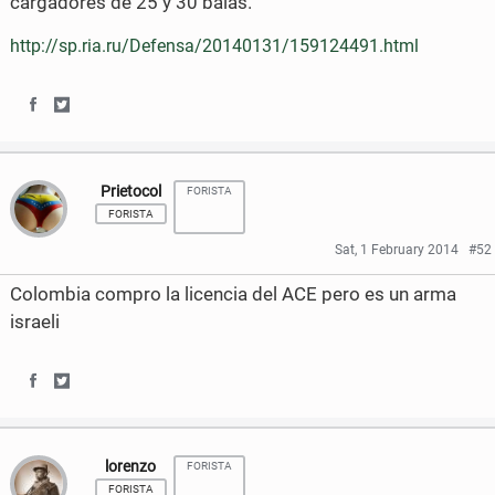
cargadores de 25 y 30 balas.
http://sp.ria.ru/Defensa/20140131/159124491.html
S
S
h
h
Prietocol
FORISTA
a
a
FORISTA
r
r
Sat, 1 February 2014
#52
e
e
Colombia compro la licencia del ACE pero es un arma
o
o
israeli
n
n
F
T
S
S
a
w
h
h
lorenzo
c
i
FORISTA
a
a
FORISTA