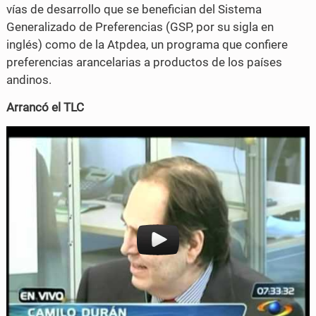
vías de desarrollo que se benefician del Sistema
b
t
Generalizado de Preferencias (GSP, por su sigla en
o
e
inglés) como de la Atpdea, un programa que confiere
o
r
preferencias arancelarias a productos de los países
andinos.
k
Arrancó el TLC