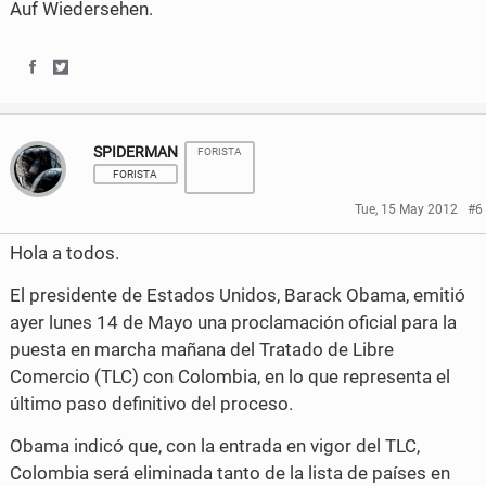
Auf Wiedersehen.
S
S
h
h
SPIDERMAN
FORISTA
a
a
FORISTA
r
r
Tue, 15 May 2012
#6
e
e
Hola a todos.
o
o
El presidente de Estados Unidos, Barack Obama, emitió
n
n
ayer lunes 14 de Mayo una proclamación oficial para la
puesta en marcha mañana del Tratado de Libre
F
T
Comercio (TLC) con Colombia, en lo que representa el
a
w
último paso definitivo del proceso.
c
i
Obama indicó que, con la entrada en vigor del TLC,
e
t
Colombia será eliminada tanto de la lista de países en