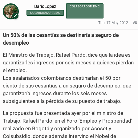
DarioLopez
c
i
COLABORADOR, EMC
a
a
COLABORADOR, EMC
e
t
r
r
Thu, 17 May 2012
#8
b
t
e
e
Un 50% de las cesantías se destinaría a seguro de
o
e
o
o
desempleo
o
r
n
n
El Ministro de Trabajo, Rafael Pardo, dice que la idea es
k
garantizarles ingresos por seis meses a quienes pierdan
F
T
el empleo.
a
w
Los asalariados colombianos destinarían el 50 por
c
i
ciento de sus cesantías a un seguro de desempleo, que
garantizaría ingresos durante los seis meses
e
t
subsiguientes a la pérdida de su puesto de trabajo.
b
t
La propuesta fue presentada ayer por el ministro de
o
e
Trabajo, Rafael Pardo, en el Foro ‘Empleo y Prosperidad’
o
r
realizado en Bogotá y organizado por Acoset y
Colsubsidio, donde además intervino el Nobel de
k