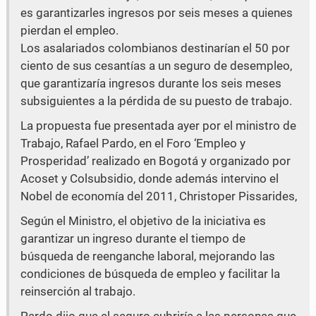
a
w
es garantizarles ingresos por seis meses a quienes
pierdan el empleo.
c
i
Los asalariados colombianos destinarían el 50 por
e
t
ciento de sus cesantías a un seguro de desempleo,
que garantizaría ingresos durante los seis meses
b
t
subsiguientes a la pérdida de su puesto de trabajo.
o
e
La propuesta fue presentada ayer por el ministro de
o
r
Trabajo, Rafael Pardo, en el Foro ‘Empleo y
k
Prosperidad’ realizado en Bogotá y organizado por
Acoset y Colsubsidio, donde además intervino el
Nobel de economía del 2011, Christoper Pissarides,
Según el Ministro, el objetivo de la iniciativa es
garantizar un ingreso durante el tiempo de
búsqueda de reenganche laboral, mejorando las
condiciones de búsqueda de empleo y facilitar la
reinserción al trabajo.