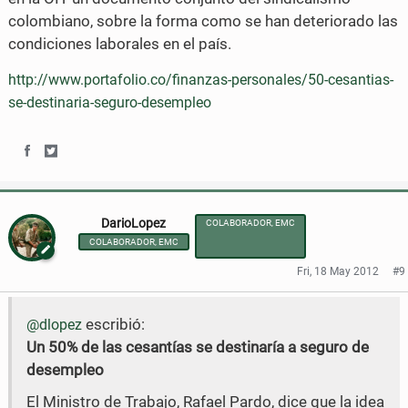
colombiano, sobre la forma como se han deteriorado las
condiciones laborales en el país.
http://www.portafolio.co/finanzas-personales/50-cesantias-
se-destinaria-seguro-desempleo
S
S
h
h
DarioLopez
COLABORADOR, EMC
a
a
COLABORADOR, EMC
r
r
Fri, 18 May 2012
#9
e
e
escribió:
o
o
@dlopez
Un 50% de las cesantías se destinaría a seguro de
n
n
desempleo
F
T
El Ministro de Trabajo, Rafael Pardo, dice que la idea