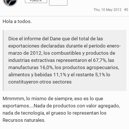
FORISTA
r
r
Thu, 10 May 2012
#5
e
e
Hola a todos.
o
o
n
n
Dice el informe del Dane que del total de las
exportaciones declaradas durante el período enero-
F
T
marzo de 2012, los combustibles y productos de
a
w
industrias extractivas representaron el 67,7%, las
manufacturas 16,0%, los productos agropecuarios,
c
i
alimentos y bebidas 11,1% y el restante 5,1% lo
e
t
constituyeron otros sectores
b
t
o
e
Mmmmm, lo mismo de siempre, eso es lo que
exportamos....Nada de productos con valor agregado,
o
r
nada de tecnología, el grueso lo representan los
k
Recursos naturales.