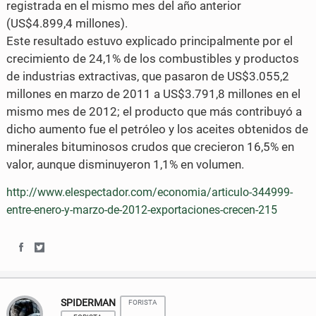
registrada en el mismo mes del año anterior
(US$4.899,4 millones).
Este resultado estuvo explicado principalmente por el
crecimiento de 24,1% de los combustibles y productos
de industrias extractivas, que pasaron de US$3.055,2
millones en marzo de 2011 a US$3.791,8 millones en el
mismo mes de 2012; el producto que más contribuyó a
dicho aumento fue el petróleo y los aceites obtenidos de
minerales bituminosos crudos que crecieron 16,5% en
valor, aunque disminuyeron 1,1% en volumen.
http://www.elespectador.com/economia/articulo-344999-
entre-enero-y-marzo-de-2012-exportaciones-crecen-215
S
S
h
h
SPIDERMAN
FORISTA
a
a