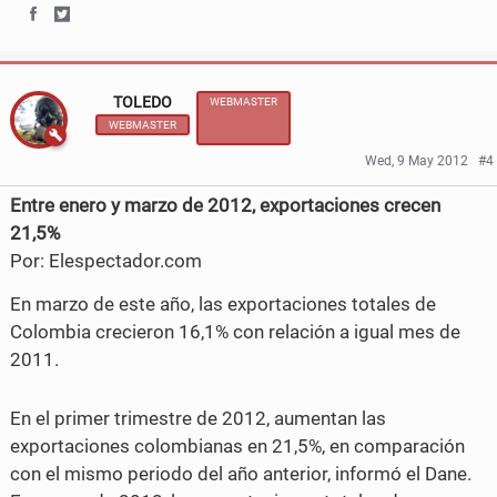
S
S
h
h
TOLEDO
WEBMASTER
a
a
WEBMASTER
r
r
Wed, 9 May 2012
#4
e
e
Entre enero y marzo de 2012, exportaciones crecen
o
o
21,5%
Por: Elespectador.com
n
n
En marzo de este año, las exportaciones totales de
F
T
Colombia crecieron 16,1% con relación a igual mes de
a
w
2011.
c
i
En el primer trimestre de 2012, aumentan las
e
t
exportaciones colombianas en 21,5%, en comparación
b
t
con el mismo periodo del año anterior, informó el Dane.
o
e