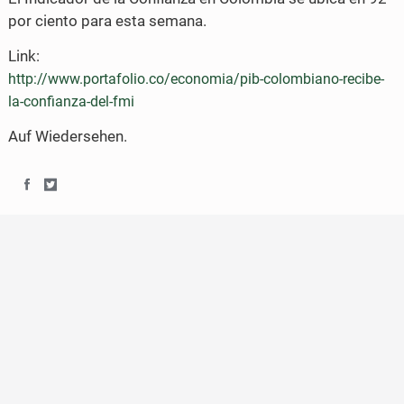
por ciento para esta semana.
Link:
http://www.portafolio.co/economia/pib-colombiano-recibe-
la-confianza-del-fmi
Auf Wiedersehen.
S
S
h
h
a
a
r
r
e
e
o
o
n
n