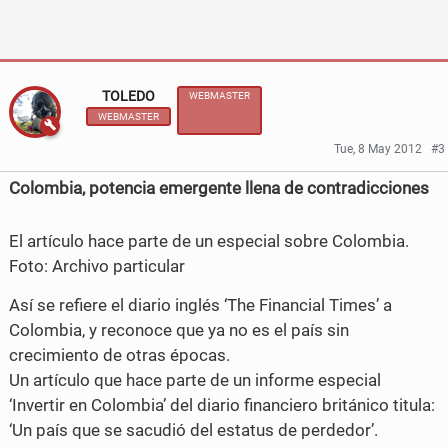
F
T
a
w
c
i
TOLEDO
WEBMASTER
WEBMASTER
e
t
Tue, 8 May 2012
#3
b
t
Colombia, potencia emergente llena de contradicciones
o
e
o
r
El artículo hace parte de un especial sobre Colombia.
k
Foto: Archivo particular
Así se refiere el diario inglés ‘The Financial Times’ a
Colombia, y reconoce que ya no es el país sin
crecimiento de otras épocas.
Un artículo que hace parte de un informe especial
‘Invertir en Colombia’ del diario financiero británico titula:
‘Un país que se sacudió del estatus de perdedor’.