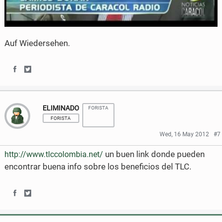
Auf Wiedersehen.
S
S
h
h
ELIMINADO
FORISTA
a
a
FORISTA
r
r
Wed, 16 May 2012
#7
e
e
un buen link donde pueden
http://www.tlccolombia.net/
o
o
encontrar buena info sobre los beneficios del TLC.
n
n
F
T
S
S
a
w
h
h