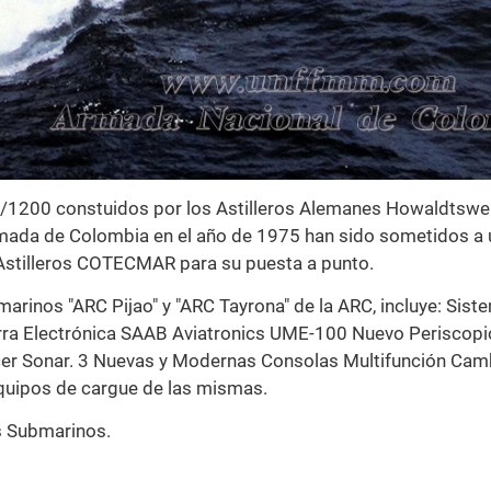
/1200 constuidos por los Astilleros Alemanes Howaldtswe
ada de Colombia en el año de 1975 han sido sometidos a 
stilleros COTECMAR para su puesta a punto.
arinos "ARC Pijao" y "ARC Tayrona" de la ARC, incluye: Sist
rra Electrónica SAAB Aviatronics UME-100 Nuevo Periscop
er Sonar. 3 Nuevas y Modernas Consolas Multifunción Camb
 equipos de cargue de las mismas.
s Submarinos.