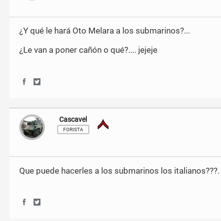
F
T
a
w
c
i
¿Y qué le hará Oto Melara a los submarinos?...
e
t
b
t
¿Le van a poner cañón o qué?.... jejeje
o
e
o
r
k
S
S
h
h
a
a
r
r
Cascavel
Soldado
e
e
o
o
FORISTA
n
n
F
T
a
w
c
i
Que puede hacerles a los submarinos los italianos???. 
e
t
b
t
o
e
o
r
S
S
k
h
h