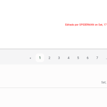
Editado por SPIDERMAN on
Sat, 1
«
1
2
3
4
5
6
7
Sat,