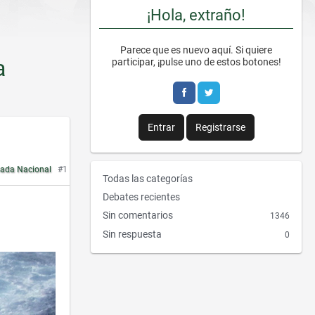
¡Hola, extraño!
Parece que es nuevo aquí. Si quiere
a
participar, ¡pulse uno de estos botones!
Entrar
Registrarse
ada Nacional
#1
E
Todas las categorías
n
Debates recientes
l
Sin comentarios
1346
a
Sin respuesta
0
c
e
s
r
á