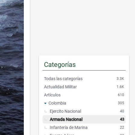
p
i
d
o
s
Categorías
Todas las categorías
3.3K
Actualidad Militar
1.6K
Artículos
610
Colombia
305
Ejercito Nacional
40
Armada Nacional
43
Infantería de Marina
22