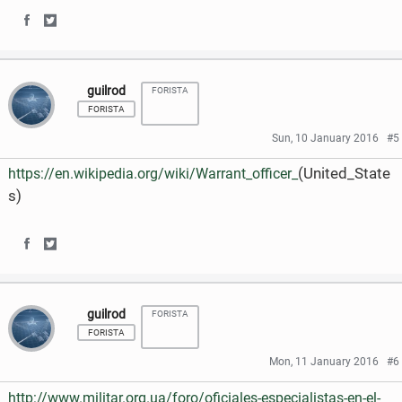
e
t
S
S
b
t
h
h
o
e
guilrod
FORISTA
a
a
FORISTA
o
r
r
r
Sun, 10 January 2016
#5
k
e
e
(United_State
https://en.wikipedia.org/wiki/Warrant_officer_
o
o
s)
n
n
F
T
S
S
a
w
h
h
guilrod
c
i
FORISTA
a
a
FORISTA
e
t
r
r
Mon, 11 January 2016
#6
b
t
e
e
http://www.militar.org.ua/foro/oficiales-especialistas-en-el-