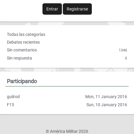
b
t
Entrar
Registrarse
o
e
o
r
E
Todas las categorías
k
n
Debates recientes
l
Sin comentarios
1346
a
Sin respuesta
0
c
e
s
r
Participando
á
p
guilrod
Mon, 11 January 2016
i
F15
Sun, 10 January 2016
d
o
s
©
América Militar 2026