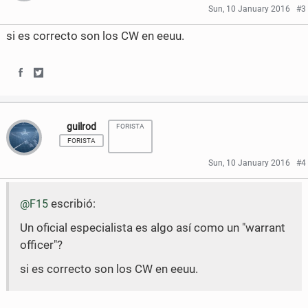
Sun, 10 January 2016
#3
b
t
si es correcto son los CW en eeuu.
o
e
o
r
S
S
k
h
h
guilrod
FORISTA
a
a
FORISTA
r
r
Sun, 10 January 2016
#4
e
e
escribió:
@F15
o
o
Un oficial especialista es algo así como un "warrant
n
n
officer"?
F
T
si es correcto son los CW en eeuu.
a
w
c
i