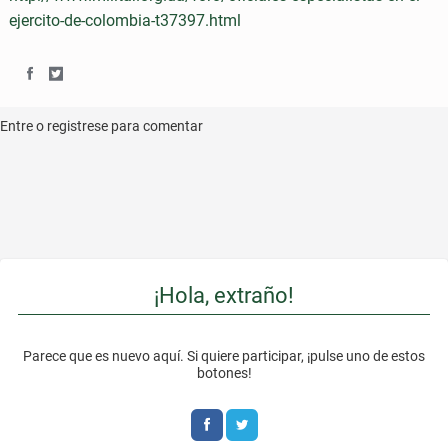
o
e
o
o
ejercito-de-colombia-t37397.html
o
r
n
n
k
F
T
S
S
a
w
h
h
Entre o registrese para comentar
c
i
a
a
e
t
r
r
b
t
e
e
o
e
o
o
¡Hola, extraño!
o
r
n
n
k
F
T
Parece que es nuevo aquí. Si quiere participar, ¡pulse uno de estos
a
w
botones!
c
i
e
t