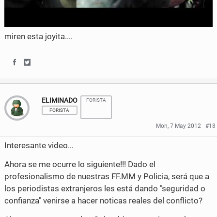
miren esta joyita....
S
S
h
h
ELIMINADO
FORISTA
a
a
FORISTA
r
r
Mon, 7 May 2012
#18
e
e
Interesante video...
o
o
Ahora se me ocurre lo siguiente!!! Dado el
n
n
profesionalismo de nuestras FF.MM y Policia, será que a
los periodistas extranjeros les está dando "seguridad o
F
T
confianza" venirse a hacer noticas reales del conflicto?
a
w