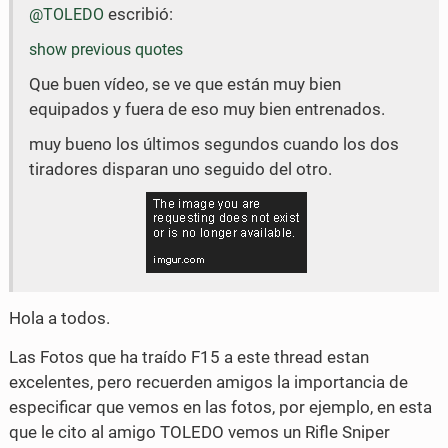
escribió:
@TOLEDO
o
o
show previous quotes
n
n
Que buen vídeo, se ve que están muy bien
F
T
equipados y fuera de eso muy bien entrenados.
a
w
muy bueno los últimos segundos cuando los dos
c
i
tiradores disparan uno seguido del otro.
e
t
b
t
o
e
o
r
Hola a todos.
k
Las Fotos que ha traído F15 a este thread estan
excelentes, pero recuerden amigos la importancia de
especificar que vemos en las fotos, por ejemplo, en esta
que le cito al amigo TOLEDO vemos un Rifle Sniper