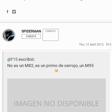
k
o
o
n
n
S
S
F
T
h
h
a
w
SPIDERMAN
FORISTA
a
a
FORISTA
c
i
r
r
Thu, 12 April 2012
#13
e
t
e
e
b
t
escribió:
@F15
o
o
o
e
No es un M82, es un primo de cerrojo, un M95
n
n
o
r
F
T
k
a
w
c
i
e
t
b
t