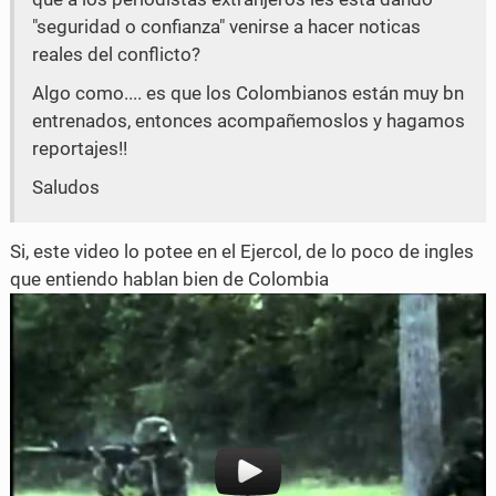
"seguridad o confianza" venirse a hacer noticas
c
i
reales del conflicto?
e
t
Algo como.... es que los Colombianos están muy bn
b
t
entrenados, entonces acompañemoslos y hagamos
reportajes!!
o
e
Saludos
o
r
k
Si, este video lo potee en el Ejercol, de lo poco de ingles
que entiendo hablan bien de Colombia