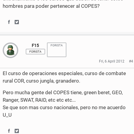
o
r
hombres para poder pertenecer al COPES?
k
S
S
h
h
F15
FORISTA
a
a
FORISTA
r
r
Fri, 6 April 2012
#4
e
e
El curso de operaciones especiales, curso de combate
o
o
rural COR, curso jungla, granadero.
n
n
Pero mucha gente del COPES tiene, green beret, GEO,
Ranger, SWAT, RAID, etc etc etc...
F
T
Se que son mas curso nacionales, pero no me acuerdo
a
w
U_U
c
i
e
t