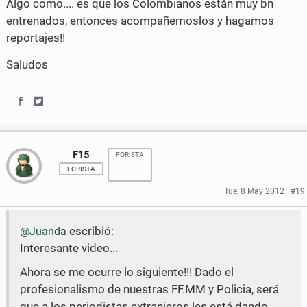
Algo como.... es que los Colombianos están muy bn
c
i
entrenados, entonces acompañemoslos y hagamos
e
t
reportajes!!
b
t
Saludos
o
e
o
r
S
S
k
h
h
F15
FORISTA
a
a
FORISTA
r
r
Tue, 8 May 2012
#19
e
e
escribió:
@Juanda
o
o
Interesante video...
n
n
Ahora se me ocurre lo siguiente!!! Dado el
F
T
profesionalismo de nuestras FF.MM y Policia, será
a
w
que a los periodistas extranjeros les está dando