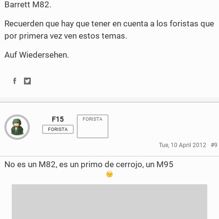
Barrett M82.
Recuerden que hay que tener en cuenta a los foristas que
por primera vez ven estos temas.
Auf Wiedersehen.
S
S
h
h
F15
FORISTA
a
a
FORISTA
r
r
Tue, 10 April 2012
#9
e
e
No es un M82, es un primo de cerrojo, un M95
o
o
n
n
F
T