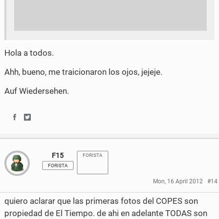
o
e
o
r
k
Hola a todos.
Ahh, bueno, me traicionaron los ojos, jejeje.
Auf Wiedersehen.
S
S
h
h
F15
FORISTA
a
a
FORISTA
r
r
Mon, 16 April 2012
#14
e
e
quiero aclarar que las primeras fotos del COPES son
o
o
propiedad de El Tiempo. de ahi en adelante TODAS son