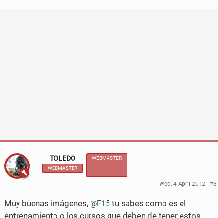
S
S
h
h
a
a
r
r
e
e
o
o
n
n
F
T
a
w
c
i
TOLEDO
WEBMASTER
WEBMASTER
e
t
Wed, 4 April 2012
#3
b
t
Muy buenas imágenes,
tu sabes como es el
@F15
o
e
entrenamiento o los cursos que deben de tener estos