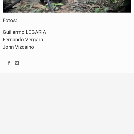
Fotos:
Guillermo LEGARIA
Fernando Vergara
John Vizcaino
S
S
h
h
a
a
r
r
e
e
o
o
n
n