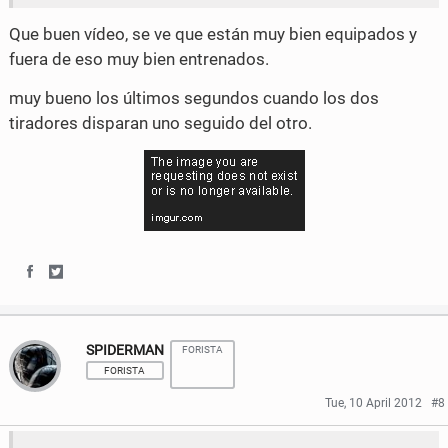
a
w
Que buen vídeo, se ve que están muy bien equipados y
fuera de eso muy bien entrenados.
c
i
muy bueno los últimos segundos cuando los dos
e
t
tiradores disparan uno seguido del otro.
b
t
o
e
o
r
k
S
S
h
h
SPIDERMAN
FORISTA
a
a
FORISTA
r
r
Tue, 10 April 2012
#8
e
e