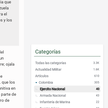
p
ria que
i
zuela
d
a el
o
s y los
s
Categorías
el
un
Todas las categorías
3.3K
re; ojala
Actualidad Militar
1.6K
de
Artículos
610
. que los
Colombia
305
nitiva en
Ejercito Nacional
40
 parte de
Armada Nacional
43
rro de
Infantería de Marina
22