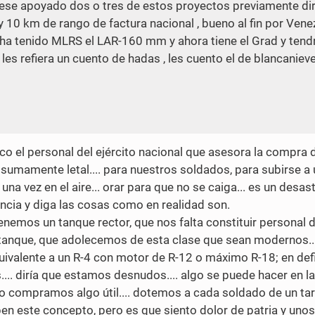
ubiese apoyado dos o tres de estos proyectos previamente di
10 km de rango de factura nacional , bueno al fin por Vene
 tenido MLRS el LAR-160 mm y ahora tiene el Grad y tendr
 les refiera un cuento de hadas , les cuento el de blancanieve
 el personal del ejército nacional que asesora la compra d
umamente letal.... para nuestros soldados, para subirse a 
a vez en el aire... orar para que no se caiga... es un desast
ncia y diga las cosas como en realidad son.
enemos un tanque rector, que nos falta constituir personal 
titanque, que adolecemos de esta clase que sean modernos..
quivalente a un R-4 con motor de R-12 o máximo R-18; en defi
... diría que estamos desnudos.... algo se puede hacer en la
i no compramos algo útil.... dotemos a cada soldado de un ta
pen este concepto, pero es que siento dolor de patria y unos