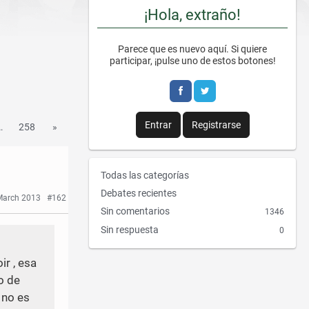
¡Hola, extraño!
Parece que es nuevo aquí. Si quiere
participar, ¡pulse uno de estos botones!
Entrar
Registrarse
…
258
»
E
Todas las categorías
n
Debates recientes
 March 2013
#162
l
Sin comentarios
1346
a
Sin respuesta
0
c
e
ir , esa
s
r
o de
á
 no es