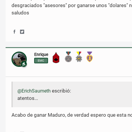
desgraciados "asesores" por ganarse unos "dolares" no
saludos
S
S
h
h
a
a
r
r
Enrique
Brigada
e
e
o
o
EMC
n
n
F
T
a
w
c
i
e
t
escribió:
@ErichSaumeth
b
t
o
e
atentos...
o
r
k
Acabo de ganar Maduro, de verdad espero que esta not