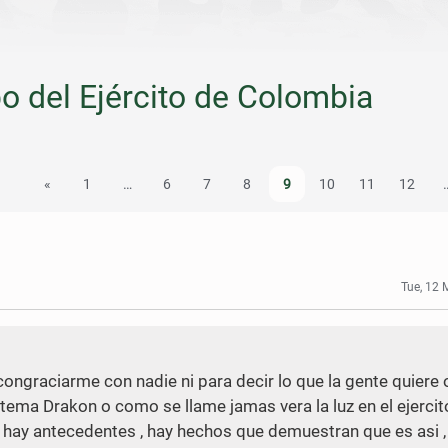
po del Ejército de Colombia
«
1
…
6
7
8
9
10
11
12
Tue, 12
congraciarme con nadie ni para decir lo que la gente quiere o
stema Drakon o como se llame jamas vera la luz en el ejercit
, hay antecedentes , hay hechos que demuestran que es asi ,