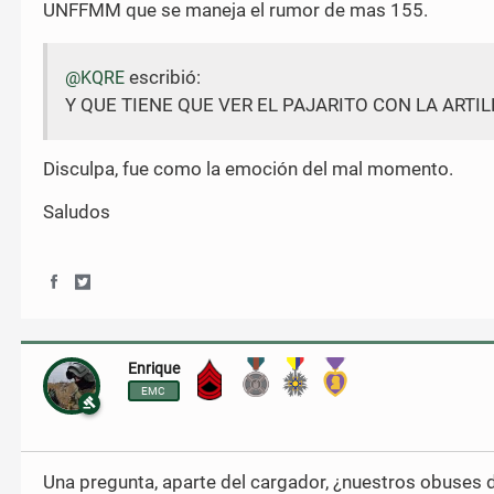
UNFFMM que se maneja el rumor de mas 155.
b
t
o
e
o
r
k
escribió:
@KQRE
Y QUE TIENE QUE VER EL PAJARITO CON LA ARTIL
Disculpa, fue como la emoción del mal momento.
Saludos
S
S
h
h
a
a
r
r
Enrique
Brigada
e
e
o
o
EMC
n
n
F
T
a
w
c
i
Una pregunta, aparte del cargador, ¿nuestros obuses
e
t