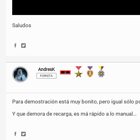
Saludos
S
S
h
h
a
a
r
r
AndresK
Subteniente
e
e
o
o
FORISTA
n
n
F
T
a
w
c
i
Para demostración está muy bonito, pero igual sólo po
e
t
b
t
Y que demora de recarga, es má rápido a lo manual...
o
e
o
r
k
S
S