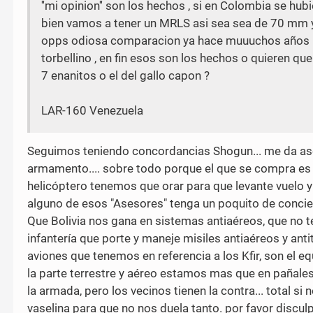
''mi opinion'' son los hechos , si en Colombia se h
bien vamos a tener un MRLS asi sea sea de 70 mm y 
opps odiosa comparacion ya hace muuuchos años ha
torbellino , en fin esos son los hechos o quieren que
7 enanitos o el del gallo capon ?
LAR-160 Venezuela
Seguimos teniendo concordancias Shogun... me da asco
armamento.... sobre todo porque el que se compra es s
helicóptero tenemos que orar para que levante vuelo y un
alguno de esos "Asesores" tenga un poquito de concie
Que Bolivia nos gana en sistemas antiaéreos, que no t
infantería que porte y maneje misiles antiaéreos y an
aviones que tenemos en referencia a los Kfir, son el e
la parte terrestre y aéreo estamos mas que en pañales.
la armada, pero los vecinos tienen la contra... total s
vaselina para que no nos duela tanto. por favor discul