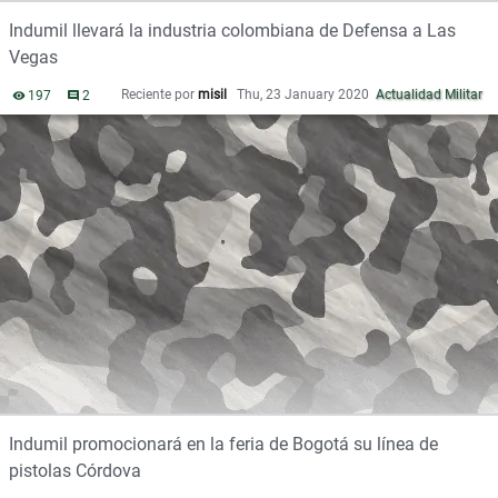
L
Indumil llevará la industria colombiana de Defensa a Las
i
Vegas
s
t
Reciente por
misil
Thu, 23 January 2020
Actualidad Militar
197
vistas
2
comentarios
a
d
e
d
i
s
c
u
s
i
ó
n
Indumil promocionará en la feria de Bogotá su línea de
pistolas Córdova