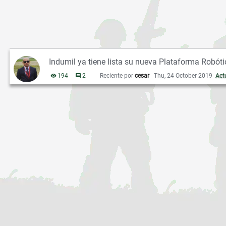
s
i
ó
n
Indumil ya tiene lista su nueva Plataforma Robót
Reciente por
cesar
Thu, 24 October 2019
Act
194
vistas
2
comentarios