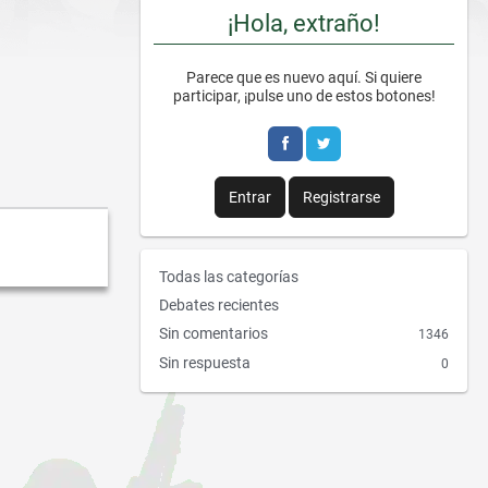
¡Hola, extraño!
Parece que es nuevo aquí. Si quiere
participar, ¡pulse uno de estos botones!
Entrar
Registrarse
E
Todas las categorías
n
Debates recientes
l
Sin comentarios
1346
a
Sin respuesta
0
c
e
s
r
á