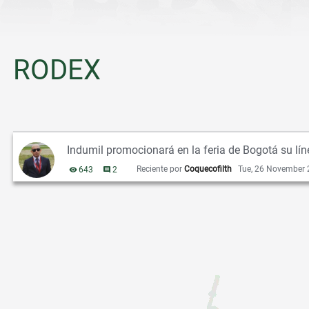
RODEX
L
Indumil promocionará en la feria de Bogotá su lí
i
s
Reciente por
Coquecofilth
Tue, 26 November
643
vistas
2
comentarios
t
a
d
e
d
i
s
c
u