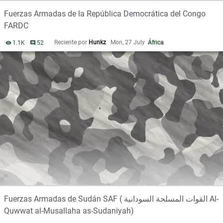
L
Fuerzas Armadas de la República Democrática del Congo
i
FARDC
s
t
Reciente por
Hunkz
Mon, 27 July
África
1.1K
vistas
52
comentarios
a
d
e
d
i
s
c
u
s
i
ó
n
Fuerzas Armadas de Sudán SAF ( القوات المسلحة السودانية Al-
Quwwat al-Musallaha as-Sudaniyah)