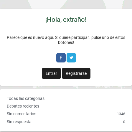
¡Hola, extraño!
Parece que es nuevo aquí. Si quiere participar, ¡pulse uno de estos
botones!
Entrar
Registrarse
E
Todas las categorías
n
Debates recientes
l
Sin comentarios
1346
a
Sin respuesta
0
c
e