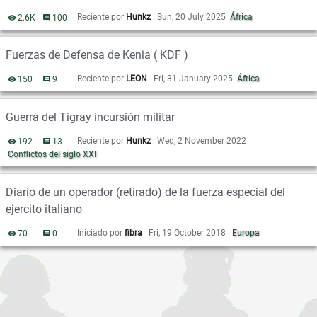
Reciente por
Hunkz
Sun, 20 July 2025
África
2.6K
vistas
100
comentarios
Fuerzas de Defensa de Kenia ( KDF )
Reciente por
LEON
Fri, 31 January 2025
África
150
vistas
9
comentarios
Guerra del Tigray incursión militar
Reciente por
Hunkz
Wed, 2 November 2022
192
vistas
13
comentarios
Conflictos del siglo XXI
Diario de un operador (retirado) de la fuerza especial del
ejercito italiano
Iniciado por
fibra
Fri, 19 October 2018
Europa
70
vistas
0
comentarios