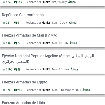
Reciente por
Hunkz
Sat, 25 July
África
1.5K
vistas
102
comentarios
República Centroafricana
Reciente por
Hunkz
Sun, 19 July
África
72
vistas
4
comentarios
Fuerzas Armadas de Malí (FAMA)
Reciente por
Hunkz
Mon, 13 July
África
1.8K
vistas
74
comentarios
Ejército Nacional Popular Argelino (árabe: الجيش الوطني
الشعبي الجزائري)
Reciente por
Hunkz
Mon, 15 June
África
1.5K
vistas
58
comentarios
Fuerzas Armadas de Egipto
Reciente por
Hunkz
Mon, 8 December 2025
África
8.9K
vistas
209
comentarios
Fuerzas Armadas de Libia