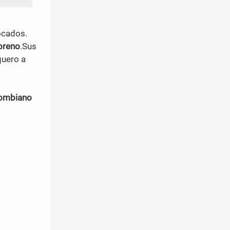
ocados.
oreno
.Sus
quero a
olombiano