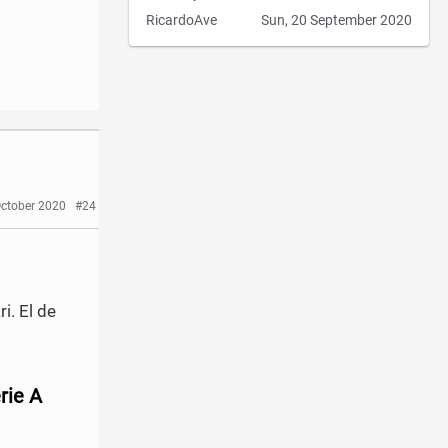
RicardoAve
Sun, 20 September 2020
October 2020
#24
i. El de
rie A