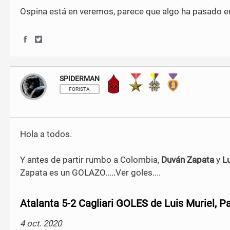
c
i
Ospina está en veremos, parece que algo ha pasado en
e
t
b
t
o
e
o
r
S
S
k
h
h
a
a
r
r
SPIDERMAN
Sargento Mayor
e
e
o
o
FORISTA
n
n
F
T
a
w
c
i
Hola a todos.
e
t
b
t
o
e
Y antes de partir rumbo a Colombia,
Duván Zapata
y
Lu
o
r
Zapata es un GOLAZO.....Ver goles....
k
Atalanta 5-2 Cagliari GOLES de Luis Muriel, 
4 oct. 2020