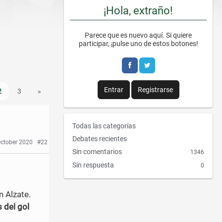
¡Hola, extraño!
Parece que es nuevo aquí. Si quiere
participar, ¡pulse uno de estos botones!
Entrar
Registrarse
2
3
»
E
Todas las categorías
n
Debates recientes
October 2020
#22
l
Sin comentarios
1346
a
Sin respuesta
0
c
e
s
n Alzate.
r
 del gol
á