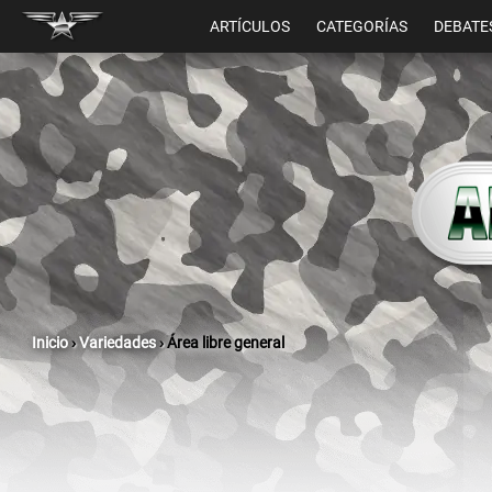
ARTÍCULOS
CATEGORÍAS
DEBATE
Inicio
›
Variedades
›
Área libre general