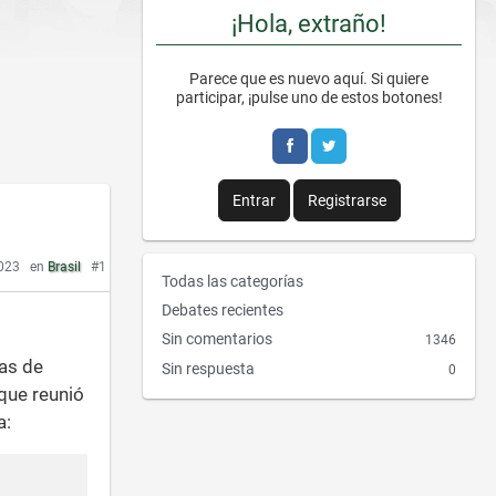
¡Hola, extraño!
Parece que es nuevo aquí. Si quiere
participar, ¡pulse uno de estos botones!
Entrar
Registrarse
023
en
Brasil
#1
E
Todas las categorías
n
Debates recientes
l
Sin comentarios
1346
a
as de
Sin respuesta
0
c
que reunió
e
a:
s
r
á