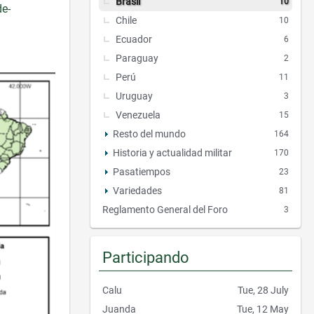
Brasil
10
de-
Chile
10
Ecuador
6
Paraguay
2
Perú
11
Uruguay
3
Venezuela
15
Resto del mundo
164
Historia y actualidad militar
170
Pasatiempos
23
Variedades
81
Reglamento General del Foro
3
Participando
Calu
Tue, 28 July
Juanda
Tue, 12 May