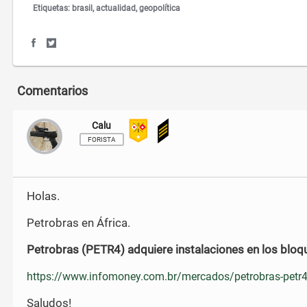
Etiquetas:
brasil
actualidad
geopolítica
S
S
h
h
a
a
r
r
Comentarios
e
e
o
o
n
n
Calu
F
T
FORISTA
a
w
c
i
e
t
b
t
Holas.
o
e
o
r
k
Petrobras en África.
Petrobras (PETR4) adquiere instalaciones en los bloqu
https://www.infomoney.com.br/mercados/petrobras-petr4-a
Saludos!