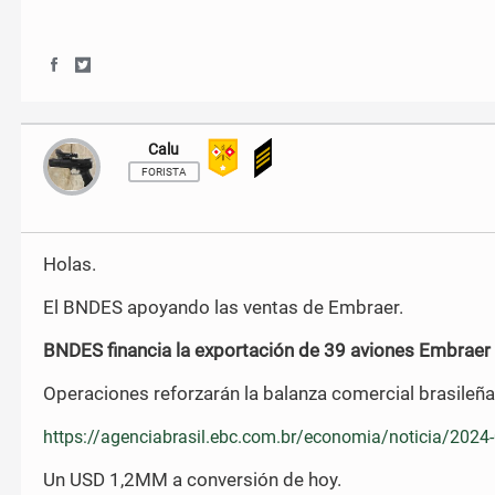
S
S
h
h
a
a
r
r
Calu
e
e
o
o
FORISTA
n
n
F
T
a
w
c
i
Holas.
e
t
b
t
El BNDES apoyando las ventas de Embraer.
o
e
o
r
BNDES financia la exportación de 39 aviones Embraer 
k
Operaciones reforzarán la balanza comercial brasileña
https://agenciabrasil.ebc.com.br/economia/noticia/2024-
Un USD 1,2MM a conversión de hoy.