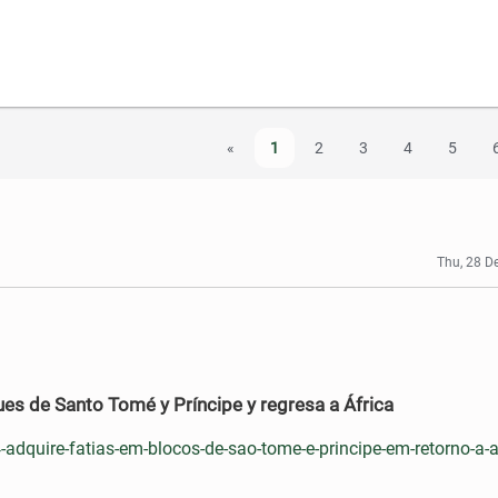
«
1
2
3
4
5
Thu, 28 D
es de Santo Tomé y Príncipe y regresa a África
dquire-fatias-em-blocos-de-sao-tome-e-principe-em-retorno-a-a