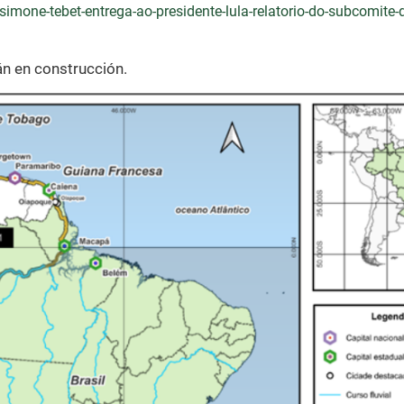
imone-tebet-entrega-ao-presidente-lula-relatorio-do-subcomite-
án en construcción.