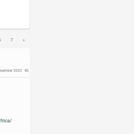
6
7
»
ecember 2023
#2
frica/