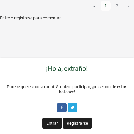
o
e
h
h
«
1
2
»
o
r
a
a
Entre o registrese para comentar
k
r
r
e
e
o
o
n
n
F
T
¡Hola, extraño!
a
w
c
i
Parece que es nuevo aquí. Si quiere participar, ¡pulse uno de estos
botones!
e
t
b
t
o
e
Entrar
Registrarse
o
r