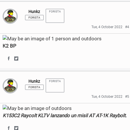
h
h
Hunkz
FORISTA
a
a
FORISTA
r
r
Tue, 4 October 2022
#4
e
e
o
o
K2 BP
n
n
S
S
F
T
h
h
a
w
Hunkz
FORISTA
a
a
c
i
FORISTA
r
r
e
t
Tue, 4 October 2022
#5
e
e
b
t
o
o
K153C2 Raycolt KLTV lanzando un misil AT AT-1K Raybolt.
o
e
n
n
o
r