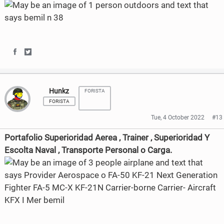
o
o
k
n
n
F
T
a
w
S
S
c
i
h
h
e
t
Hunkz
FORISTA
a
a
FORISTA
b
t
r
r
Tue, 4 October 2022
#13
o
e
e
e
Portafolio Superioridad Aerea , Trainer , Superioridad Y
o
r
o
o
Escolta Naval , Transporte Personal o Carga.
k
n
n
F
T
a
w
c
i