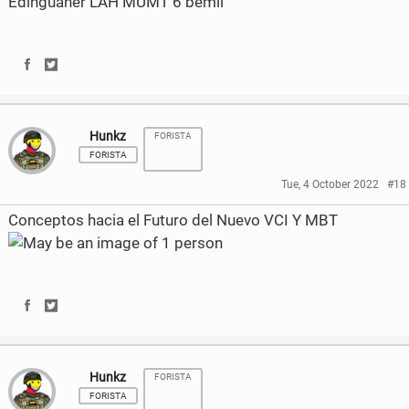
k
S
S
h
h
Hunkz
FORISTA
a
a
FORISTA
r
r
Tue, 4 October 2022
#18
e
e
Conceptos hacia el Futuro del Nuevo VCI Y MBT
o
o
n
n
F
T
S
S
a
w
h
h
c
i
Hunkz
FORISTA
a
a
e
t
FORISTA