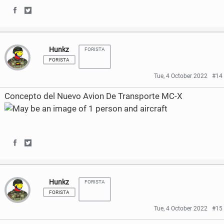
e
t
S
S
b
t
h
h
o
e
Hunkz
FORISTA
a
a
FORISTA
o
r
r
r
Tue, 4 October 2022
#14
k
e
e
Concepto del Nuevo Avion De Transporte MC-X
o
o
n
n
F
T
S
S
a
w
h
h
c
i
Hunkz
FORISTA
a
a
e
t
FORISTA
r
r
Tue, 4 October 2022
#15
b
t
e
e