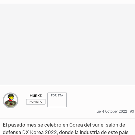
h
h
a
a
r
r
e
e
o
o
n
n
F
T
a
w
c
i
Hunkz
FORISTA
FORISTA
e
t
Tue, 4 October 2022
#3
b
t
El pasado mes se celebró en Corea del sur el salón de
o
e
defensa DX Korea 2022, donde la industria de este país