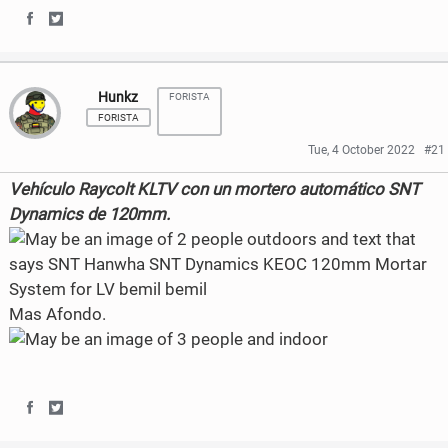
S
S
c
i
h
h
e
t
Hunkz
FORISTA
a
a
b
t
FORISTA
r
r
o
e
Tue, 4 October 2022
#21
e
e
o
r
Vehículo Raycolt KLTV con un mortero automático SNT
o
o
k
Dynamics de 120mm.
n
n
F
T
Mas Afondo.
a
w
c
i
e
t
b
t
S
S