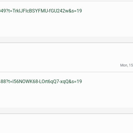
2049?t=TrklJFlcBSYFMU-fGU242w&s=19
Mon, 15
5488?t=l56NOWK68-LOrt6qQ7-xqQ&s=19