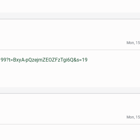
Mon, 15
60199?t=BxyA-pQzejmZEOZFzTgi6Q&s=19
Mon, 15