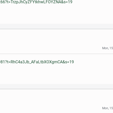
43266?t=TrzpJhCyZFYtkhwLFOYZNA&s=19
Mon, 15
710981?t=RhC4a3Jb_AFaLtbXOXgmCA&s=19
Mon, 15