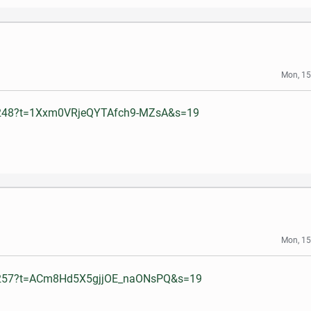
Mon, 15
61248?t=1Xxm0VRjeQYTAfch9-MZsA&s=19
Mon, 15
76257?t=ACm8Hd5X5gjjOE_naONsPQ&s=19