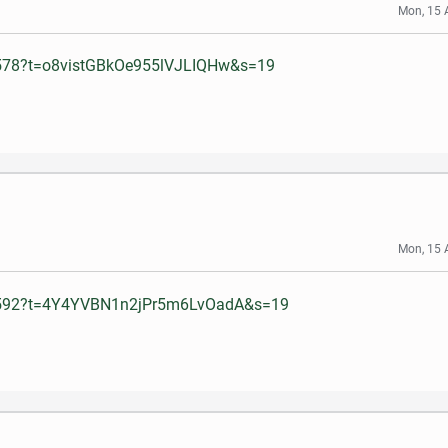
Mon, 15 
6578?t=o8vistGBkOe955lVJLIQHw&s=19
Mon, 15 
30592?t=4Y4YVBN1n2jPr5m6LvOadA&s=19