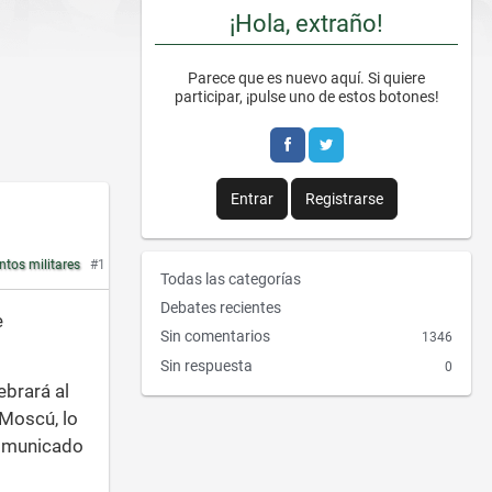
¡Hola, extraño!
Parece que es nuevo aquí. Si quiere
participar, ¡pulse uno de estos botones!
Entrar
Registrarse
ntos militares
#1
E
Todas las categorías
n
Debates recientes
e
l
Sin comentarios
1346
a
Sin respuesta
0
c
ebrará al
e
 Moscú, lo
s
r
 comunicado
á