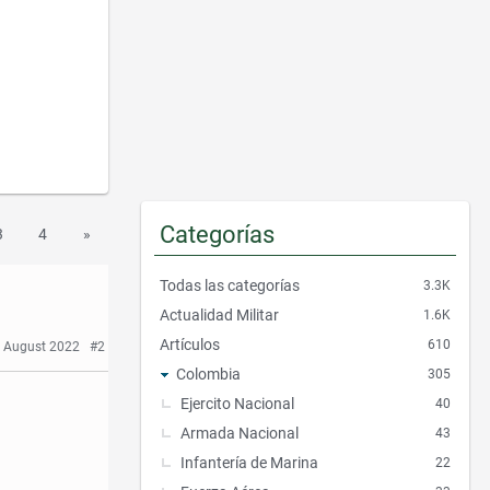
p
i
d
o
s
Categorías
3
4
»
Todas las categorías
3.3K
Actualidad Militar
1.6K
Artículos
610
 August 2022
#2
Colombia
305
Ejercito Nacional
40
Armada Nacional
43
Infantería de Marina
22