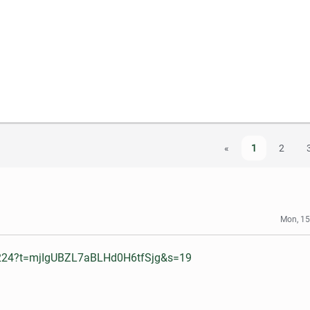
«
1
2
Mon, 15
4224?t=mjIgUBZL7aBLHd0H6tfSjg&s=19