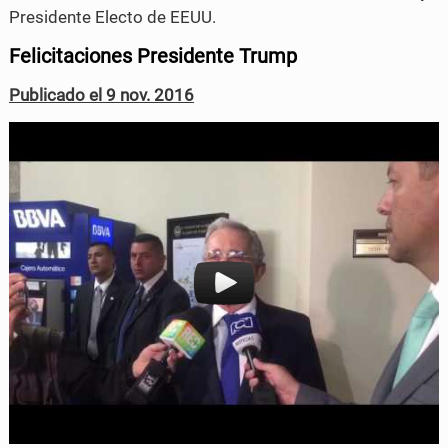
n
n
Presidente Electo de EEUU.
F
T
Felicitaciones Presidente Trump
a
w
Publicado el 9 nov. 2016
c
i
e
t
b
t
o
e
o
r
k