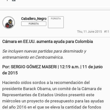
S
S
b
t
h
h
o
e
Caballero_Negro
FORISTA
a
a
o
r
FORISTA
r
r
k
Thu, 11 June 2015
#11
e
e
Cámara en EE.UU. aumenta ayuda para Colombia
o
o
Se incluyen nuevas partidas para desminado y
n
n
entrenamiento en Centroamérica.
F
T
Por: SERGIO GÓMEZ MASERI | 12:19 a.m. | 11 de junio
a
w
de 2015
c
i
Haciendo oídos sordos a la recomendación del
presidente Barack Obama, un comité de la Cámara de
e
t
Representantes de Estados Unidos presentó este
b
t
miércoles un proyecto de presupuesto para las ayudas
o
e
del año 2016 en el que se eleva la cantidad de fondos