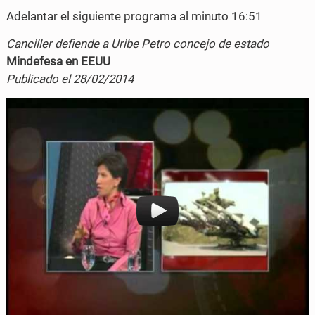
o
e
Adelantar el siguiente programa al minuto 16:51
o
r
Canciller defiende a Uribe Petro concejo de estado
k
Mindefesa en EEUU
Publicado el 28/02/2014