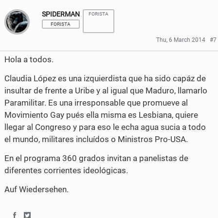
h
h
SPIDERMAN
FORISTA
a
a
FORISTA
r
r
Thu, 6 March 2014
#7
e
e
Hola a todos.
o
o
Claudia López es una izquierdista que ha sido capáz de
n
n
insultar de frente a Uribe y al igual que Maduro, llamarlo
Paramilitar. Es una irresponsable que promueve al
F
T
Movimiento Gay pués ella misma es Lesbiana, quiere
a
w
llegar al Congreso y para eso le echa agua sucia a todo
c
i
el mundo, militares incluídos o Ministros Pro-USA.
e
t
En el programa 360 grados invitan a panelistas de
diferentes corrientes ideológicas.
b
t
o
e
Auf Wiedersehen.
o
r