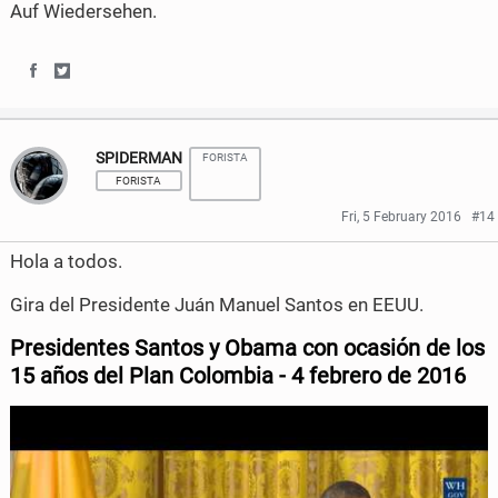
Auf Wiedersehen.
S
S
h
h
SPIDERMAN
FORISTA
a
a
FORISTA
r
r
Fri, 5 February 2016
#14
e
e
Hola a todos.
o
o
Gira del Presidente Juán Manuel Santos en EEUU.
n
n
Presidentes Santos y Obama con ocasión de los
F
T
15 años del Plan Colombia - 4 febrero de
2016
a
w
c
i
e
t