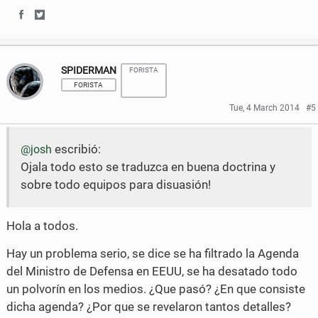
F
T
S
S
a
w
h
h
SPIDERMAN
c
i
FORISTA
a
a
FORISTA
e
t
r
r
Tue, 4 March 2014
#5
b
t
e
e
o
e
escribió:
@josh
o
o
Ojala todo esto se traduzca en buena doctrina y
o
r
n
n
sobre todo equipos para disuasión!
k
F
T
a
w
Hola a todos.
c
i
Hay un problema serio, se dice se ha filtrado la Agenda
del Ministro de Defensa en EEUU, se ha desatado todo
e
t
un polvorín en los medios. ¿Que pasó? ¿En que consiste
b
t
dicha agenda? ¿Por que se revelaron tantos detalles?