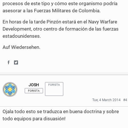
procesos de este tipo y cómo este organismo podría
asesorar a las Fuerzas Militares de Colombia.
En horas de la tarde Pinzón estará en el Navy Warfare
Development, otro centro de formación de las fuerzas
estadounidenses.
Auf Wiedersehen.
S
S
h
h
JOSH
FORISTA
a
a
FORISTA
r
r
Tue, 4 March 2014
#4
e
e
Ojala todo esto se traduzca en buena doctrina y sobre
o
o
todo equipos para disuasión!
n
n