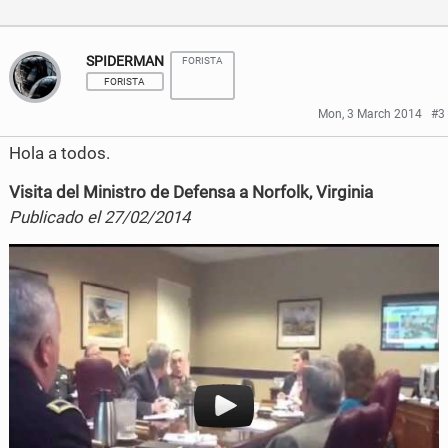
a
w
c
i
SPIDERMAN
FORISTA
FORISTA
e
t
Mon, 3 March 2014
#3
b
t
Hola a todos.
o
e
Visita del Ministro de Defensa a Norfolk, Virginia
o
r
Publicado el 27/02/2014
k