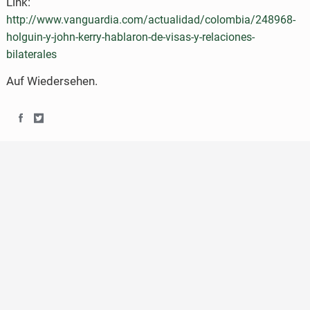
Link:
http://www.vanguardia.com/actualidad/colombia/248968-
holguin-y-john-kerry-hablaron-de-visas-y-relaciones-
bilaterales
Auf Wiedersehen.
S
S
h
h
a
a
r
r
e
e
o
o
n
n
F
T