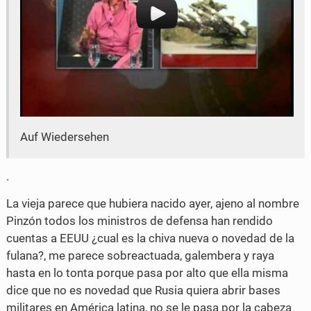
e
t
b
t
o
e
o
r
k
Auf Wiedersehen
.
La vieja parece que hubiera nacido ayer, ajeno al nombre
Pinzón todos los ministros de defensa han rendido
cuentas a EEUU ¿cual es la chiva nueva o novedad de la
fulana?, me parece sobreactuada, galembera y raya
hasta en lo tonta porque pasa por alto que ella misma
dice que no es novedad que Rusia quiera abrir bases
militares en América latina, no se le pasa por la cabeza