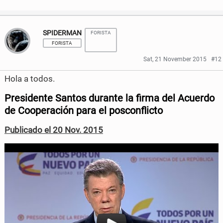
S
S
h
h
SPIDERMAN
FORISTA
a
a
FORISTA
r
r
Sat, 21 November 2015
#12
e
e
Hola a todos.
o
o
Presidente Santos durante la firma del Acuerdo
n
n
de Cooperación para el posconflicto
F
T
Publicado el 20 Nov. 2015
a
w
c
i
e
t
b
t
o
e