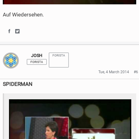
Auf Wiedersehen.
S
S
h
h
JOSH
FORISTA
a
a
FORISTA
r
r
Tue, 4 March 2014
#6
e
e
SPIDERMAN
o
o
n
n
F
T
a
w
c
i