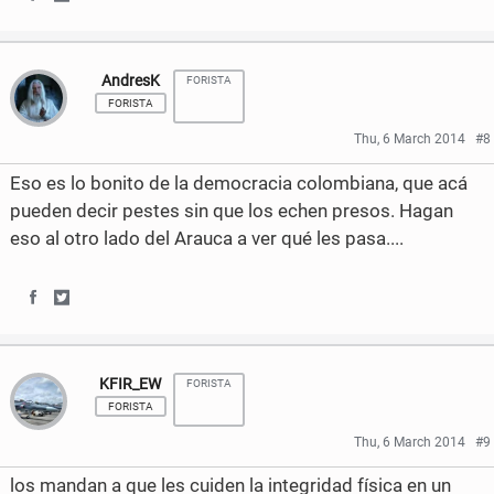
k
S
S
h
h
AndresK
FORISTA
a
a
FORISTA
r
r
Thu, 6 March 2014
#8
e
e
Eso es lo bonito de la democracia colombiana, que acá
o
o
pueden decir pestes sin que los echen presos. Hagan
eso al otro lado del Arauca a ver qué les pasa....
n
n
F
T
S
S
a
w
h
h
c
i
KFIR_EW
FORISTA
a
a
e
t
FORISTA
r
r
b
t
Thu, 6 March 2014
#9
e
e
o
e
los mandan a que les cuiden la integridad física en un