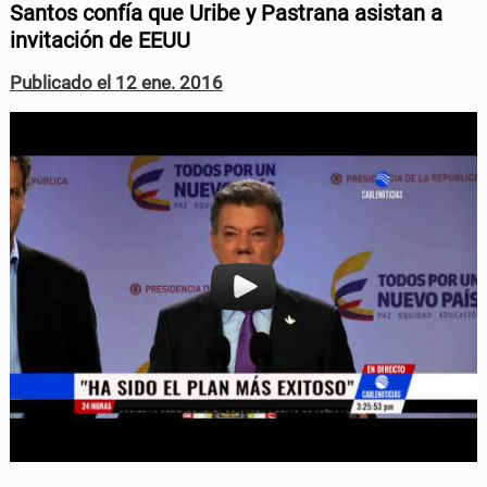
Santos confía que Uribe y Pastrana asistan a
n
n
invitación de EEUU
F
T
Publicado el 12 ene. 2016
a
w
c
i
e
t
b
t
o
e
o
r
k