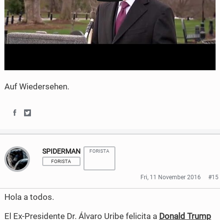
Auf Wiedersehen.
S
S
h
h
SPIDERMAN
FORISTA
a
a
FORISTA
r
r
Fri, 11 November 2016
#15
e
e
Hola a todos.
o
o
El Ex-Presidente Dr. Álvaro Uribe felicita a
Donald Trump