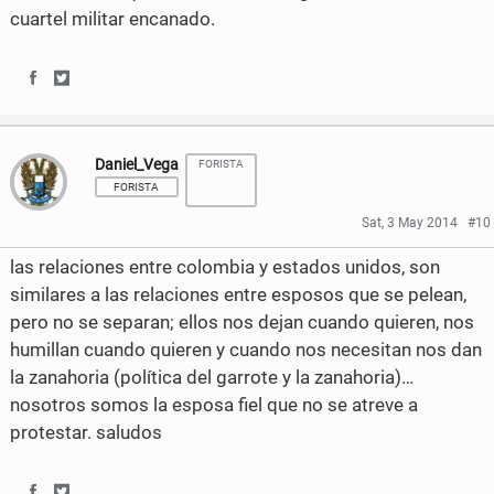
o
o
cuartel militar encanado.
o
r
n
n
k
F
T
S
S
a
w
h
h
Daniel_Vega
c
i
FORISTA
a
a
FORISTA
e
t
r
r
Sat, 3 May 2014
#10
b
t
e
e
las relaciones entre colombia y estados unidos, son
o
e
o
o
similares a las relaciones entre esposos que se pelean,
pero no se separan; ellos nos dejan cuando quieren, nos
o
r
n
n
humillan cuando quieren y cuando nos necesitan nos dan
k
F
T
la zanahoria (política del garrote y la zanahoria)…
nosotros somos la esposa fiel que no se atreve a
a
w
protestar. saludos
c
i
e
t