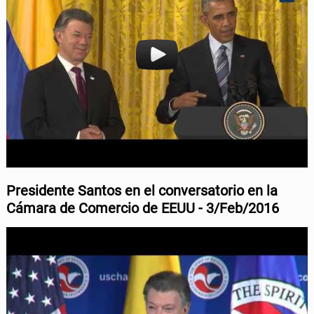
b
t
o
e
o
r
k
Presidente
Santos en el conversatorio en la
Cámara de Comercio de EEUU - 3/Feb/
2016