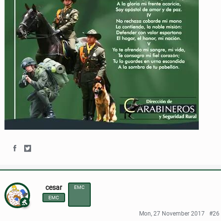
S
S
h
h
cesar
EMC
a
a
EMC
r
r
Mon, 27 November 2017
#26