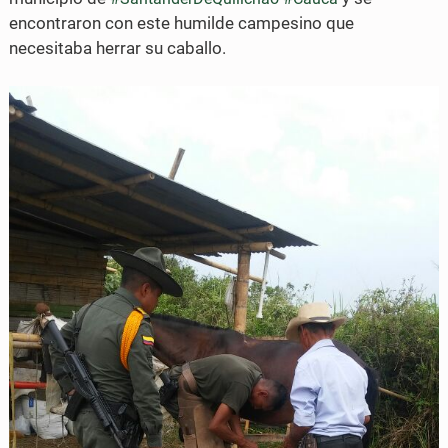
encontraron con este humilde campesino que
n
n
necesitaba herrar su caballo.
F
T
a
w
c
i
e
t
b
t
o
e
o
r
k