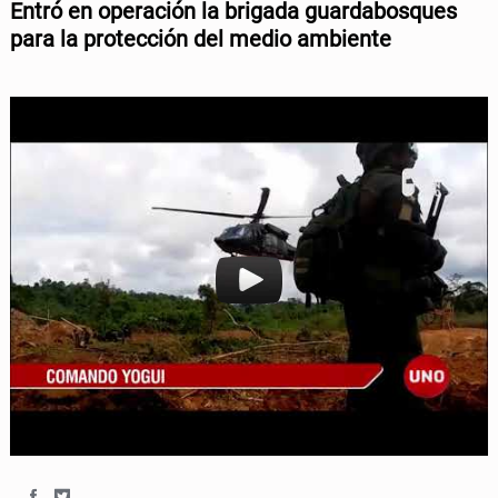
Entró en operación la brigada guardabosques
o
o
o
e
para la protección del medio ambiente
n
n
o
r
F
T
k
a
w
c
i
e
t
b
t
o
e
o
r
k