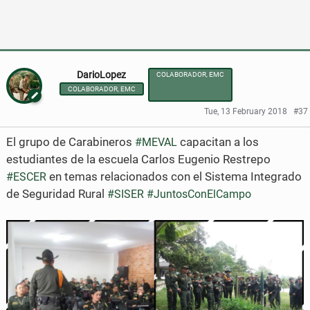
F
T
a
w
c
i
DarioLopez
COLABORADOR, EMC
COLABORADOR, EMC
e
t
Tue, 13 February 2018
#37
b
t
El grupo de Carabineros
capacitan a los
o
e
#MEVAL
estudiantes de la escuela Carlos Eugenio Restrepo
o
r
en temas relacionados con el Sistema Integrado
#ESCER
k
de Seguridad Rural
#SISER
#JuntosConElCampo