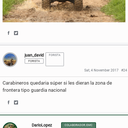
S
S
h
h
juan_david
FORISTA
a
a
FORISTA
r
r
Sat, 4 November 2017
#24
e
e
Carabineros quedaria súper si les dieran la zona de
o
o
frontera tipo guardia nacional
n
n
S
S
F
T
h
h
a
w
DarioLopez
COLABORADOR, EMC
a
a
c
i