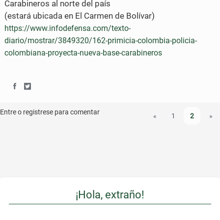
Carabineros al norte del país
(estará ubicada en El Carmen de Bolívar)
n
n
https://www.infodefensa.com/texto-
F
T
diario/mostrar/3849320/162-primicia-colombia-policia-
a
w
colombiana-proyecta-nueva-base-carabineros
c
i
e
t
S
S
b
t
h
h
Entre o registrese para comentar
«
1
2
»
o
e
a
a
o
r
r
r
k
e
e
o
o
¡Hola, extraño!
n
n
F
T