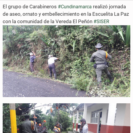
e
e
El grupo de Carabineros
realizó jornada
#Cundinamarca
o
o
de aseo, ornato y embellecimiento en la Escuelita La Paz
con la comunidad de la Vereda El Peñón
n
n
#SISER
F
T
a
w
c
i
e
t
b
t
o
e
o
r
k