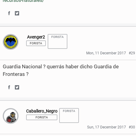
recursos-naturales/
S
S
h
h
Avenger2
FORISTA
a
a
FORISTA
r
r
Mon, 11 December 2017
#29
e
e
Guardia Nacional ? querrás haber dicho Guardia de
o
o
Fronteras ?
n
n
S
S
F
T
h
h
a
w
Caballero_Negro
FORISTA
a
a
c
i
FORISTA
r
r
e
t
Sun, 17 December 2017
#30
e
e
b
t