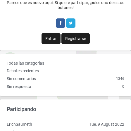
Parece que es nuevo aquí. Si quiere participar, ¡pulse uno de estos
a
w
botones!
c
i
e
t
b
t
Entrar
Registrarse
o
e
o
r
E
Todas las categorías
k
n
Debates recientes
l
Sin comentarios
1346
a
Sin respuesta
0
c
e
s
r
Participando
á
p
ErichSaumeth
Tue, 9 August 2022
i