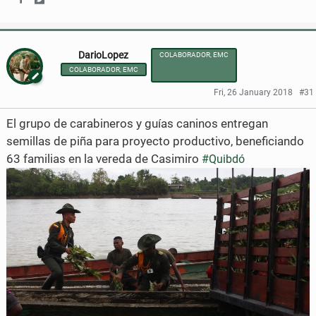
S
S
h
h
DarioLopez
COLABORADOR, EMC
a
a
COLABORADOR, EMC
r
r
Fri, 26 January 2018
#31
e
e
El grupo de carabineros y guías caninos entregan
o
o
semillas de piña para proyecto productivo, beneficiando
63 familias en la vereda de Casimiro
n
n
#Quibdó
F
T
a
w
c
i
e
t
b
t
o
e