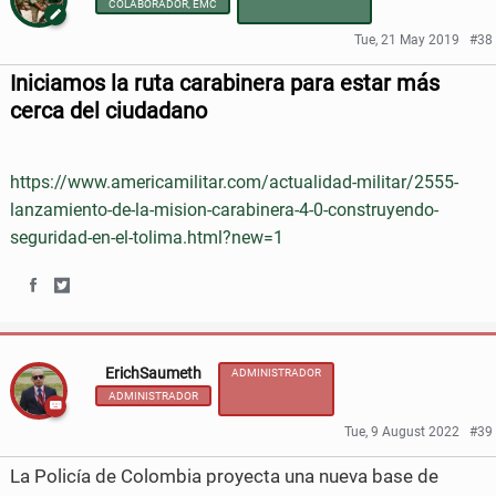
COLABORADOR, EMC
r
r
Tue, 21 May 2019
#38
e
e
Iniciamos la ruta carabinera para estar más
o
o
cerca del ciudadano
n
n
https://www.americamilitar.com/actualidad-militar/2555-
F
T
lanzamiento-de-la-mision-carabinera-4-0-construyendo-
a
w
seguridad-en-el-tolima.html?new=1
c
i
e
t
S
S
b
t
h
h
ErichSaumeth
o
e
ADMINISTRADOR
a
a
ADMINISTRADOR
o
r
r
r
Tue, 9 August 2022
#39
k
e
e
La Policía de Colombia proyecta una nueva base de
o
o