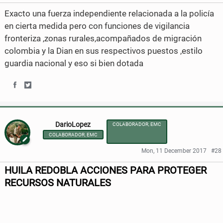
e
e
Exacto una fuerza independiente relacionada a la policía
o
o
en cierta medida pero con funciones de vigilancia
fronteriza ,zonas rurales,acompañados de migración
n
n
colombia y la Dian en sus respectivos puestos ,estilo
F
T
guardia nacional y eso si bien dotada
a
w
c
i
S
S
e
t
h
h
DarioLopez
b
t
COLABORADOR, EMC
a
a
COLABORADOR, EMC
o
e
r
r
Mon, 11 December 2017
#28
o
r
e
e
HUILA REDOBLA ACCIONES PARA PROTEGER
k
o
o
RECURSOS NATURALES
n
n
F
T