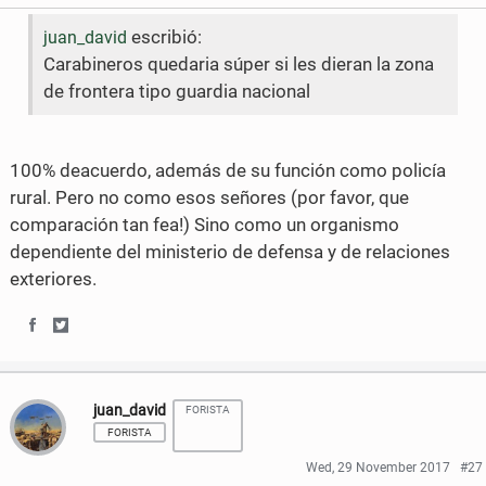
e
e
escribió:
juan_david
o
o
Carabineros quedaria súper si les dieran la zona
n
n
de frontera tipo guardia nacional
F
T
a
w
100% deacuerdo, además de su función como policía
rural. Pero no como esos señores (por favor, que
c
i
comparación tan fea!) Sino como un organismo
e
t
dependiente del ministerio de defensa y de relaciones
b
t
exteriores.
o
e
S
S
o
r
h
h
k
juan_david
FORISTA
a
a
FORISTA
r
r
Wed, 29 November 2017
#27