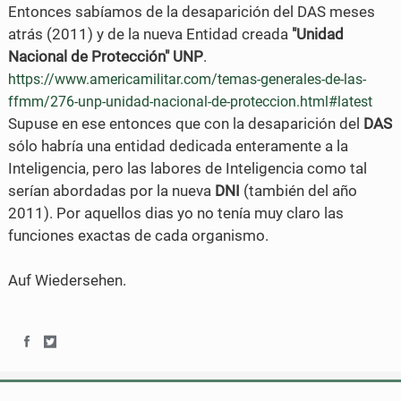
Entonces sabíamos de la desaparición del DAS meses
o
r
atrás (2011) y de la nueva Entidad creada
"Unidad
Nacional de Protección" UNP
.
k
https://www.americamilitar.com/temas-generales-de-las-
ffmm/276-unp-unidad-nacional-de-proteccion.html#latest
Supuse en ese entonces que con la desaparición del
DAS
sólo habría una entidad dedicada enteramente a la
Inteligencia, pero las labores de Inteligencia como tal
serían abordadas por la nueva
DNI
(también del año
2011). Por aquellos dias yo no tenía muy claro las
funciones exactas de cada organismo.
Auf Wiedersehen.
S
S
h
h