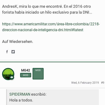
AndresK, mira lo que me encontré. En el 2016 otro
n
n
forista había iniciado un hilo exclusivo para la DNI...
F
T
a
w
https://www.americamilitar.com/área-libre-colombia/2218-
direccion-nacional-de-inteligencia-dni.html#latest
c
i
e
t
Auf Wiedersehen.
b
t
S
S
o
e
h
h
o
r
MG42
MOD
a
a
k
MOD
r
r
Wed, 6 February 2019
#9
e
e
escribió:
SPIDERMAN
o
o
Hola a todos.
n
n