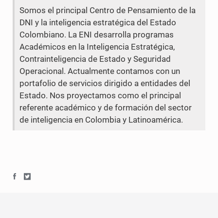
Somos el principal Centro de Pensamiento de la
o
e
DNI y la inteligencia estratégica del Estado
o
r
Colombiano. La ENI desarrolla programas
Académicos en la Inteligencia Estratégica,
k
Contrainteligencia de Estado y Seguridad
Operacional. Actualmente contamos con un
portafolio de servicios dirigido a entidades del
Estado. Nos proyectamos como el principal
referente académico y de formación del sector
de inteligencia en Colombia y Latinoamérica.
S
S
h
h
a
a