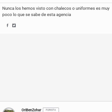
Nunca los hemos visto con chalecos o uniformes es muy
poco lo que se sabe de esta agencia
S
S
h
h
a
a
r
r
e
e
o
o
n
n
F
T
a
w
c
i
OriBenZohar
FORISTA