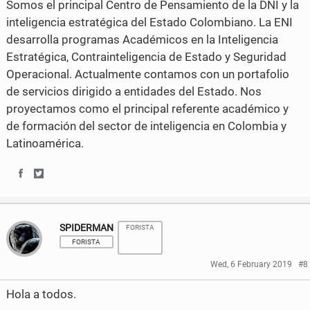
Somos el principal Centro de Pensamiento de la DNI y la
n
n
inteligencia estratégica del Estado Colombiano. La ENI
F
T
desarrolla programas Académicos en la Inteligencia
a
w
Estratégica, Contrainteligencia de Estado y Seguridad
Operacional. Actualmente contamos con un portafolio
c
i
de servicios dirigido a entidades del Estado. Nos
e
t
proyectamos como el principal referente académico y
de formación del sector de inteligencia en Colombia y
b
t
Latinoamérica.
o
e
o
r
S
S
k
h
h
SPIDERMAN
FORISTA
a
a
FORISTA
r
r
Wed, 6 February 2019
#8
e
e
Hola a todos.
o
o