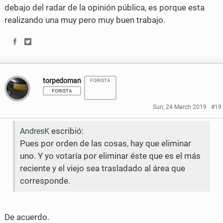
o
o
debajo del radar de la opinión pública, es porque esta
realizando una muy pero muy buen trabajo.
n
n
F
T
S
S
a
w
h
h
c
i
torpedoman
FORISTA
a
a
e
t
FORISTA
r
r
b
t
Sun, 24 March 2019
#19
e
e
o
e
escribió:
AndresK
o
o
o
r
Pues por orden de las cosas, hay que eliminar
n
n
uno. Y yo votaría por eliminar éste que es el más
k
reciente y el viejo sea trasladado al área que
F
T
corresponde.
a
w
c
i
De acuerdo.