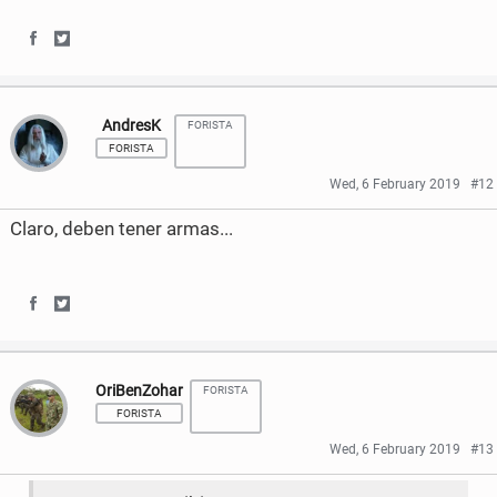
k
S
S
h
h
AndresK
FORISTA
a
a
FORISTA
r
r
Wed, 6 February 2019
#12
e
e
Claro, deben tener armas...
o
o
n
n
S
S
F
T
h
h
a
w
OriBenZohar
FORISTA
a
a
c
i
FORISTA
r
r
e
t
Wed, 6 February 2019
#13
e
e
b
t