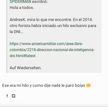
escribió:
SPIDERMAN
o
o
o
e
Hola a todos.
n
n
o
r
AndresK, mira lo que me encontré. En el 2016
F
T
k
otro forista había iniciado un hilo exclusivo para
a
w
la DNI...
c
i
https://www.americamilitar.com/área-libre-
e
t
colombia/2218-direccion-nacional-de-inteligencia-
b
t
dni.html#latest
o
e
Auf Wiedersehen.
o
r
k
Ese era mi hilo y como dije nade le paró bolas
S
S
h
h