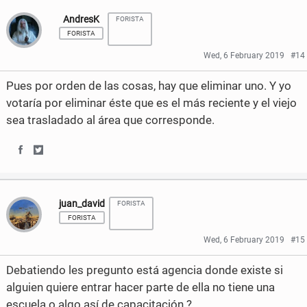
AndresK
FORISTA
a
a
FORISTA
r
r
Wed, 6 February 2019
#14
e
e
Pues por orden de las cosas, hay que eliminar uno. Y yo
o
o
votaría por eliminar éste que es el más reciente y el viejo
sea trasladado al área que corresponde.
n
n
F
T
S
S
a
w
h
h
c
i
juan_david
FORISTA
a
a
e
t
FORISTA
r
r
b
t
Wed, 6 February 2019
#15
e
e
o
e
Debatiendo les pregunto está agencia donde existe si
o
o
alguien quiere entrar hacer parte de ella no tiene una
o
r
escuela o algo así de capacitación ?
n
n