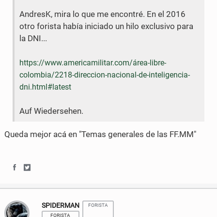
AndresK, mira lo que me encontré. En el 2016
F
T
otro forista había iniciado un hilo exclusivo para
a
w
la DNI...
c
i
https://www.americamilitar.com/área-libre-
e
t
colombia/2218-direccion-nacional-de-inteligencia-
b
t
dni.html#latest
o
e
Auf Wiedersehen.
o
r
Queda mejor acá en "Temas generales de las FF.MM"
k
S
S
h
h
SPIDERMAN
FORISTA
a
a
FORISTA