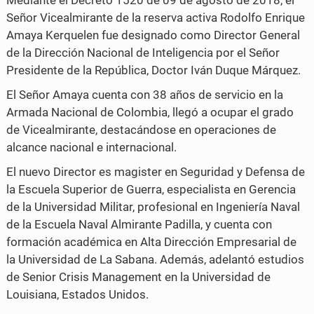
Mediante el Decreto 1520 de 09 de agosto de 2018, el
c
i
Señor Vicealmirante de la reserva activa Rodolfo Enrique
Amaya Kerquelen fue designado como Director General
e
t
de la Dirección Nacional de Inteligencia por el Señor
b
t
Presidente de la República, Doctor Iván Duque Márquez.
o
e
El Señor Amaya cuenta con 38 años de servicio en la
o
r
Armada Nacional de Colombia, llegó a ocupar el grado
de Vicealmirante, destacándose en operaciones de
k
alcance nacional e internacional.
El nuevo Director es magister en Seguridad y Defensa de
la Escuela Superior de Guerra, especialista en Gerencia
de la Universidad Militar, profesional en Ingeniería Naval
de la Escuela Naval Almirante Padilla, y cuenta con
formación académica en Alta Dirección Empresarial de
la Universidad de La Sabana. Además, adelantó estudios
de Senior Crisis Management en la Universidad de
Louisiana, Estados Unidos.