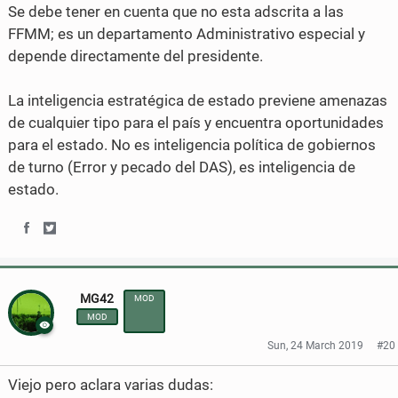
e
t
Se debe tener en cuenta que no esta adscrita a las
b
t
FFMM; es un departamento Administrativo especial y
depende directamente del presidente.
o
e
o
r
La inteligencia estratégica de estado previene amenazas
de cualquier tipo para el país y encuentra oportunidades
k
para el estado. No es inteligencia política de gobiernos
de turno (Error y pecado del DAS), es inteligencia de
estado.
S
S
h
h
MG42
MOD
a
a
MOD
r
r
Sun, 24 March 2019
#20
e
e
Viejo pero aclara varias dudas:
o
o