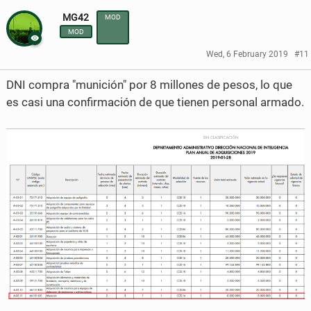
MG42
MOD
a
a
MOD
r
r
Wed, 6 February 2019
#11
e
e
DNI compra "munición" por 8 millones de pesos, lo que
o
o
es casi una confirmación de que tienen personal armado.
n
n
F
T
a
w
c
i
e
t
b
t
o
e
o
r