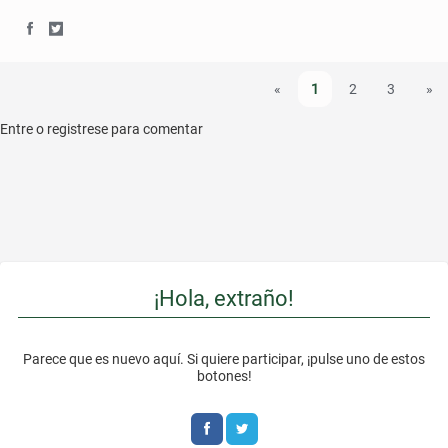
S
S
h
h
«
1
2
3
»
a
a
Entre o registrese para comentar
r
r
e
e
o
o
n
n
F
T
¡Hola, extraño!
a
w
c
i
Parece que es nuevo aquí. Si quiere participar, ¡pulse uno de estos
botones!
e
t
b
t