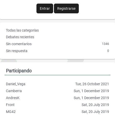
o
e
Entrar
Registrarse
o
r
k
E
Todas las categorías
n
Debates recientes
l
Sin comentarios
1346
a
Sin respuesta
0
c
e
s
r
Participando
á
p
Daniel_Vega
Tue, 26 October 2021
i
Camberra
Sun, 1 December 2019
d
o
AndresK
Sun, 1 December 2019
s
Front
Sat, 20 July 2019
MG42
Sat, 20 July 2019