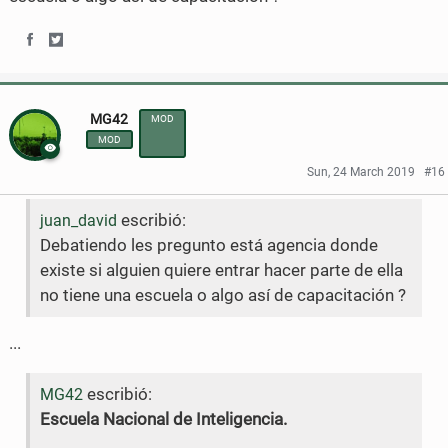
k
F
T
S
S
a
w
h
h
c
i
MG42
MOD
a
a
e
t
MOD
r
r
b
t
Sun, 24 March 2019
#16
e
e
o
e
escribió:
juan_david
o
o
o
r
Debatiendo les pregunto está agencia donde
n
n
existe si alguien quiere entrar hacer parte de ella
k
no tiene una escuela o algo así de capacitación ?
F
T
a
w
...
c
i
escribió:
MG42
e
t
Escuela Nacional de Inteligencia.
b
t