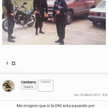
S
S
h
h
Camberra
FORISTA
a
a
FORISTA
r
r
Sun, 24 March 2019
#18
e
e
Me imagino que si la DNI esta pasando por