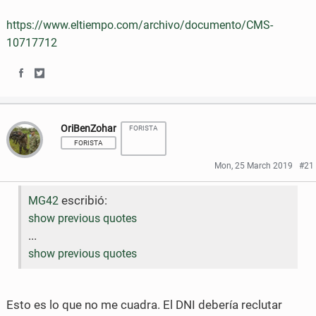
n
n
https://www.eltiempo.com/archivo/documento/CMS-
10717712
F
T
a
w
S
S
c
i
h
h
e
t
OriBenZohar
FORISTA
a
a
FORISTA
b
t
r
r
Mon, 25 March 2019
#21
o
e
e
e
o
r
escribió:
MG42
o
o
show previous quotes
k
n
n
...
show previous quotes
F
T
a
w
Esto es lo que no me cuadra. El DNI debería reclutar
c
i