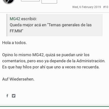
r
r
Wed, 6 February 2019
#10
e
e
escribió:
MG42
o
o
Queda mejor acá en "Temas generales de las
n
n
FF.MM"
F
T
Hola a todos.
a
w
Opino lo mismo MG42, quizá se puedan unir los
c
i
comentarios, pero eso ya depende de la Administración.
e
t
Es que hay hilos por ahí que uno a veces no recuerda.
b
t
Auf Wiedersehen.
o
e
o
r
k
S
S
h
h