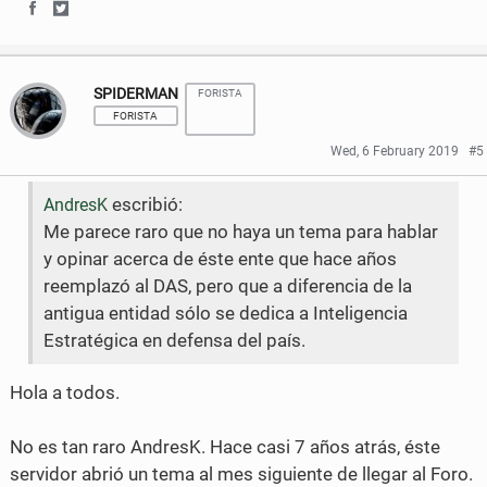
S
S
h
h
SPIDERMAN
FORISTA
a
a
FORISTA
r
r
Wed, 6 February 2019
#5
e
e
escribió:
AndresK
o
o
Me parece raro que no haya un tema para hablar
n
n
y opinar acerca de éste ente que hace años
reemplazó al DAS, pero que a diferencia de la
F
T
antigua entidad sólo se dedica a Inteligencia
a
w
Estratégica en defensa del país.
c
i
Hola a todos.
e
t
b
t
No es tan raro AndresK. Hace casi 7 años atrás, éste
servidor abrió un tema al mes siguiente de llegar al Foro.
o
e