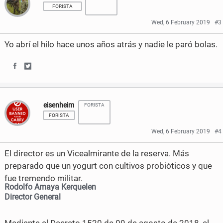
FORISTA
e
t
Wed, 6 February 2019
#3
b
t
Yo abrí el hilo hace unos años atrás y nadie le paró bolas.
o
e
o
r
S
S
k
h
h
eisenheim
FORISTA
a
a
FORISTA
r
r
Wed, 6 February 2019
#4
e
e
El director es un Vicealmirante de la reserva. Más
o
o
preparado que un yogurt con cultivos probióticos y que
fue tremendo militar.
n
n
Rodolfo Amaya Kerquelen
F
T
Director General
a
w