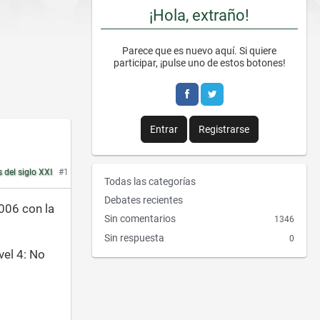
¡Hola, extraño!
Parece que es nuevo aquí. Si quiere
participar, ¡pulse uno de estos botones!
Entrar
Registrarse
s del siglo XXI
#1
E
Todas las categorías
n
Debates recientes
006 con la
l
Sin comentarios
1346
a
Sin respuesta
0
c
vel 4: No
e
s
r
á