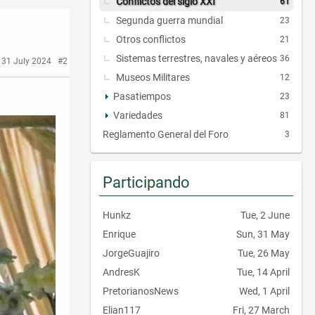
Conflictos del siglo XXI
61
Segunda guerra mundial
23
Otros conflictos
21
Sistemas terrestres, navales y aéreos
36
 31 July 2024
#2
Museos Militares
12
Pasatiempos
23
Variedades
81
Reglamento General del Foro
3
Participando
Hunkz
Tue, 2 June
Enrique
Sun, 31 May
JorgeGuajiro
Tue, 26 May
AndresK
Tue, 14 April
PretorianosNews
Wed, 1 April
Elian117
Fri, 27 March