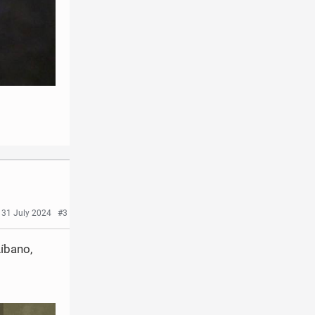
 31 July 2024
#3
Líbano,