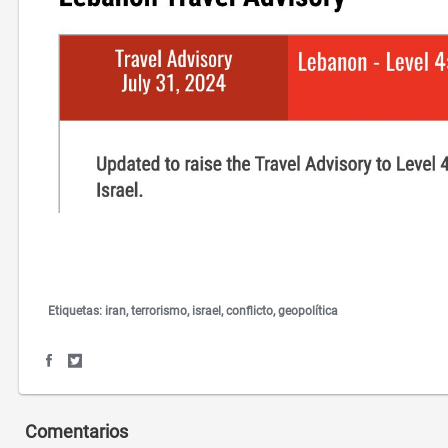
Etiquetas:
iran
terrorismo
israel
conflicto
geopolítica
S
S
h
h
a
a
r
r
Comentarios
e
e