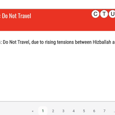
«
1
2
3
4
5
6
7