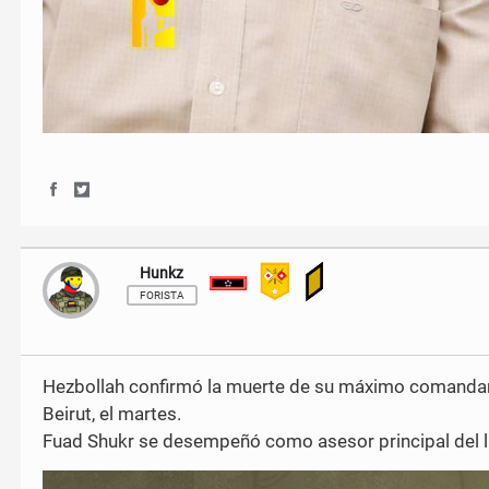
S
S
h
h
a
a
r
r
Hunkz
Subteniente
e
e
o
o
FORISTA
n
n
F
T
a
w
c
i
Hezbollah confirmó la muerte de su máximo comandante m
e
t
Beirut, el martes.
b
t
o
e
Fuad Shukr se desempeñó como asesor principal del lí
o
r
k