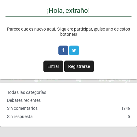
¡Hola, extraño!
Parece que es nuevo aquí. Si quiere participar, ¡pulse uno de estos
botones!
Entrar
Registrarse
E
Todas las categorías
n
Debates recientes
l
Sin comentarios
1346
a
Sin respuesta
0
c
e
s