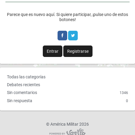
Parece que es nuevo aquí. Si quiere participar, ¡pulse uno de estos
botones!
Entrar
Registrarse
E
Todas las categorías
n
Debates recientes
l
Sin comentarios
1346
a
Sin respuesta
0
c
e
s
r
©
América Militar 2026
á