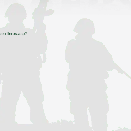
rrilleros.asp?