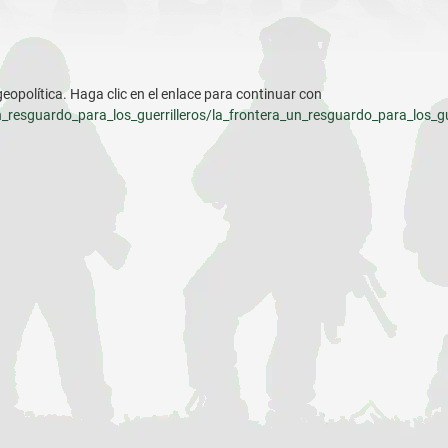
geopolítica. Haga clic en el enlace para continuar con
esguardo_para_los_guerrilleros/la_frontera_un_resguardo_para_los_gue