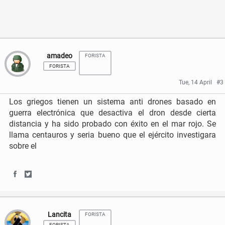
F
T
a
w
c
i
amadeo
FORISTA
e
t
FORISTA
b
t
Tue, 14 April
#3
o
e
Los griegos tienen un sistema anti drones basado en
guerra electrónica que desactiva el dron desde cierta
o
r
distancia y ha sido probado con éxito en el mar rojo. Se
k
llama centauros y seria bueno que el ejército investigara
sobre el
S
S
h
h
Lancita
FORISTA
a
a
FORISTA