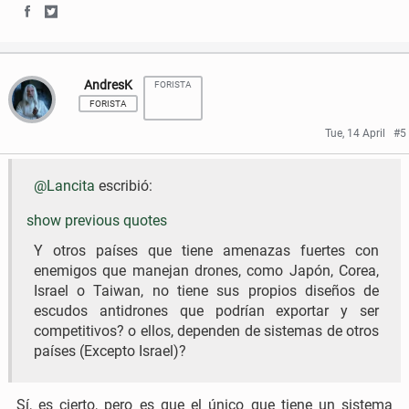
S
S
h
h
AndresK
FORISTA
a
a
FORISTA
r
r
Tue, 14 April
#5
e
e
@Lancita
escribió:
o
o
n
n
show previous quotes
F
T
Y otros países que tiene amenazas fuertes con
enemigos que manejan drones, como Japón, Corea,
a
w
Israel o Taiwan, no tiene sus propios diseños de
escudos antidrones que podrían exportar y ser
c
i
competitivos? o ellos, dependen de sistemas de otros
e
t
países (Excepto Israel)?
b
t
Sí, es cierto, pero es que el único que tiene un sistema
o
e