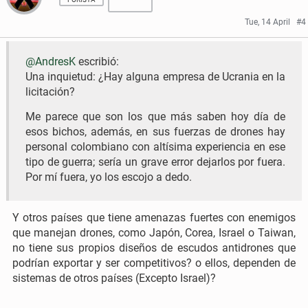
r
r
Tue, 14 April
#4
e
e
@AndresK
escribió:
o
o
Una inquietud: ¿Hay alguna empresa de Ucrania en la
n
n
licitación?
F
T
Me parece que son los que más saben hoy día de
esos bichos, además, en sus fuerzas de drones hay
a
w
personal colombiano con altísima experiencia en ese
c
i
tipo de guerra; sería un grave error dejarlos por fuera.
Por mí fuera, yo los escojo a dedo.
e
t
b
t
Y otros países que tiene amenazas fuertes con enemigos
o
e
que manejan drones, como Japón, Corea, Israel o Taiwan,
no tiene sus propios diseños de escudos antidrones que
o
r
podrían exportar y ser competitivos? o ellos, dependen de
sistemas de otros países (Excepto Israel)?
k