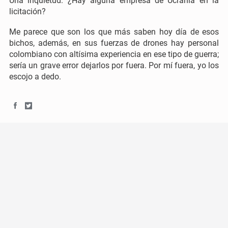
Una inquietud: ¿Hay alguna empresa de Ucrania en la
licitación?
Me parece que son los que más saben hoy día de esos
bichos, además, en sus fuerzas de drones hay personal
colombiano con altísima experiencia en ese tipo de guerra;
sería un grave error dejarlos por fuera. Por mí fuera, yo los
escojo a dedo.
S
S
h
h
a
a
r
r
e
e
o
o
n
n