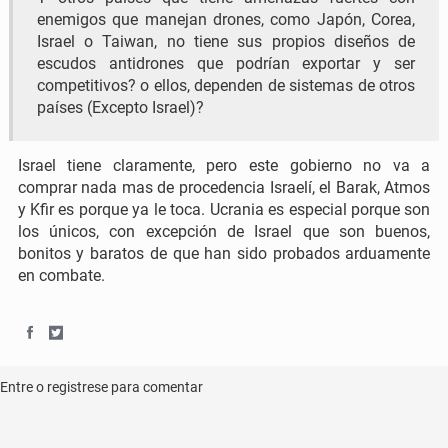
enemigos que manejan drones, como Japón, Corea,
a
w
Israel o Taiwan, no tiene sus propios diseños de
escudos antidrones que podrían exportar y ser
c
i
competitivos? o ellos, dependen de sistemas de otros
e
t
países (Excepto Israel)?
b
t
Israel tiene claramente, pero este gobierno no va a
o
e
comprar nada mas de procedencia Israelí, el Barak, Atmos
o
r
y Kfir es porque ya le toca. Ucrania es especial porque son
los únicos, con excepción de Israel que son buenos,
k
bonitos y baratos de que han sido probados arduamente
en combate.
S
S
h
h
Entre o registrese para comentar
a
a