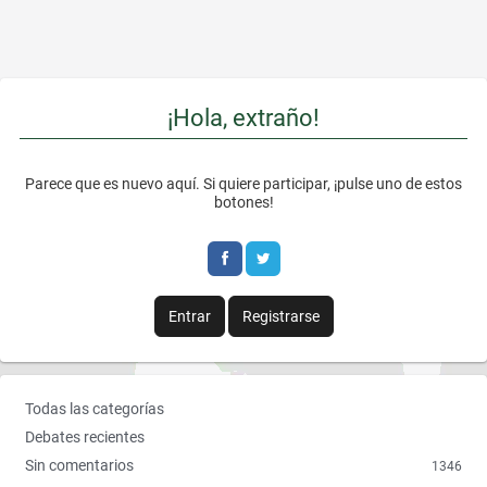
r
r
e
e
o
o
¡Hola, extraño!
n
n
F
T
Parece que es nuevo aquí. Si quiere participar, ¡pulse uno de estos
a
w
botones!
c
i
e
t
b
t
Entrar
Registrarse
o
e
o
r
E
Todas las categorías
k
n
Debates recientes
l
Sin comentarios
1346
a