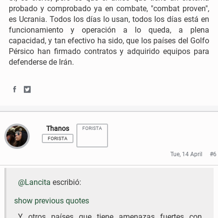
probado y comprobado ya en combate, "combat proven",
o
r
es Ucrania. Todos los días lo usan, todos los días está en
funcionamiento y operación a lo queda, a plena
k
capacidad, y tan efectivo ha sido, que los países del Golfo
Pérsico han firmado contratos y adquirido equipos para
defenderse de Irán.
S
S
h
h
Thanos
FORISTA
a
a
FORISTA
r
r
Tue, 14 April
#6
e
e
@Lancita
escribió:
o
o
n
n
show previous quotes
F
T
Y otros países que tiene amenazas fuertes con